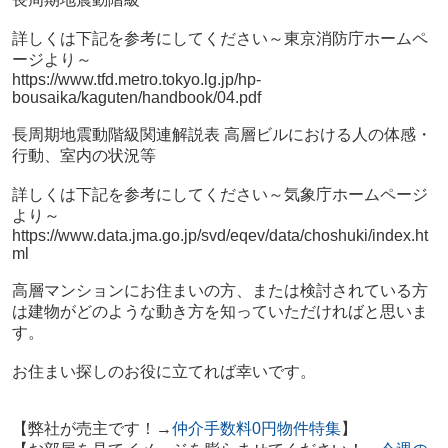
詳しくは下記を参考にしてください～東京消防庁ホームペ
ージより～
https://www.tfd.metro.tokyo.lg.jp/hp-
bousaika/kaguten/handbook/04.pdf
長周期地震動階級関連解説表 高層ビルにおける人の体感・
行動、室内の状況等
詳しくは下記を参考にしてください～気象庁ホームページ
より～
https://www.data.jma.go.jp/svd/eqev/data/choshuki/index.ht
ml
高層マンションにお住まいの方、または検討されている方
は建物がどのような動き方を知っていただければと思いま
す。
お住まい探しのお役に立てれば幸いです。
【弊社が売主です！→
仲介手数料0円物件特集
】