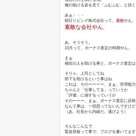
俺の助ける姿を見て「ふむふむ」と頷く
あぁ・・・
朝日リビング株式会社って、
素敵やん
。
素敵な会社やん
。
あ、そうそう。
10月って、ボーナス査定の時期やん。
まぁ
補佐の人を助ける事と、ボーナス査定は
そりゃ、上司としてね
部下を助けるという事はね
これは、そのーーーー、まぁ、管理能力
ちゃんと「仕事してる」っていうか
「評価」に値するっていうか
そのーーー、まぁ、ボーナス査定に反映
なんて事は、一切思ってないんですけど
（あ、社長から内線だ。逃げよう）
そんなこんなで
緊急登板って事で、ブログを書いてます