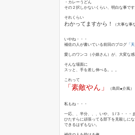
・カレーうどん
その２択しかないくらい、明白な事です
それくらい
わかってますから！
（大事な事
いやね・・・
補佐の人が書いている前回のブログ
「天
愛しのワンコ（小娘さん）が、大変な感
そんな場面に
スッと、手を差し伸べる。。。
これって
「素敵やん」
（島田●介風）
私もね・・・
一応、、半分、、、いや、１/３・・・
ひたすらに頑張ってる部下を見殺しにな
できるはずもない。
補佐の人を助ける俺。