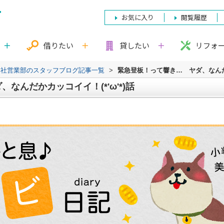
お気に入り
閲覧履歴
借りたい
貸したい
リフォ
本社営業部のスタッフブログ記事一覧
>
緊急登板！って響き… ヤダ、なんだか
なんだかカッコイイ！(*'ω'*)話