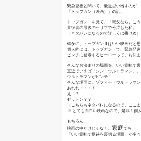
緊急登板と聞いて、
最近思い出すのが
「トップガン（映画）」の話。
トップガンⅡを見て、「親父なら、こう
某役者の最後のセリフで号泣した私。
（ネタバレになるので詳しくは書けぬ）
確かに、トップガンⅡはいい映画だと思
個人的には、トップガンⅠで、緊急発進
ピンチに登場するヒーローって、
お決ま
そんなお決まりの場面を、いい意味で裏
直近でいえば「シン・ウルトラマン」。
ウルトラマンがピンチ！
そんな場面に、ゾフィー（ウルトラマン
あれれ・・・！
え！？
ゼットン？？
（こちらもネタバレになるので、ここま
※ とても面白い映画なので、是非！個
もちろん
家庭
映画の中だけじゃなく、
でも
「いい意味で期待を裏切る場面」
が多々