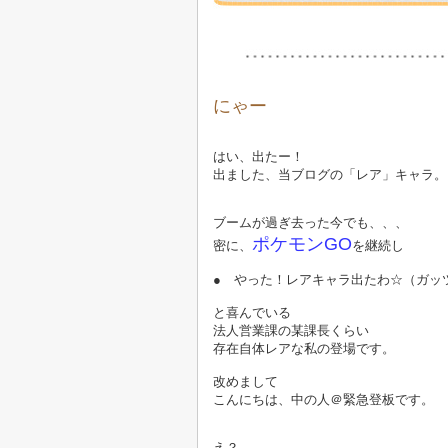
にゃー
はい、出たー！
出ました、当ブログの「レア」キャラ。
ブームが過ぎ去った今でも、、、
ポケモンGO
密に、
を継続し
● やった！レアキャラ出たわ☆（ガッ
と喜んでいる
法人営業課の某課長くらい
存在自体レアな私の登場です。
改めまして
こんにちは、中の人＠緊急登板です。
え？