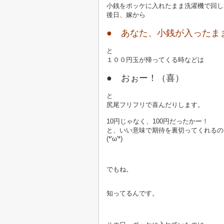
小銭をポッケに入れたまま洗濯機で回し
後日、嫁から
● あなた、小銭が入ったま
と
１００円玉が帰ってくる時などは
● おぉー！（喜）
と
尻尾フリフリで喜んだりします。
10円じゃなく、100円だったかー！
と、いい意味で期待を裏切ってくれるの
(*'ω'*)
でもね。
知ってるんです。