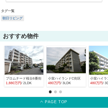
タグ一覧
朝日リビング
おすすめ物件
プロムナード桜台6番街
小室ハイランドC街区
小室ハイラ
1,880万円
/ 2LDK
480万円
/ 3LDK
480万円
/ 3
PAGE TOP