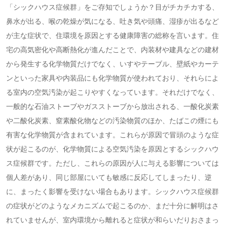
「シックハウス症候群」をご存知でしょうか？目がチカチカする、
鼻水が出る、喉の乾燥が気になる、吐き気や頭痛、湿疹が出るなど
が主な症状で、住環境を原因とする健康障害の総称を言います。住
宅の高気密化や高断熱化が進んだことで、内装材や建具などの建材
から発生する化学物質だけでなく、いすやテーブル、壁紙やカーテ
ンといった家具や内装品にも化学物質が使われており、それらによ
る室内の空気汚染が起こりやすくなっています。それだけでなく、
一般的な石油ストーブやガスストーブから放出される、一酸化炭素
や二酸化炭素、窒素酸化物などの汚染物質のほか、たばこの煙にも
有害な化学物質が含まれています。これらが原因で冒頭のような症
状が起こるのが、化学物質による空気汚染を原因とするシックハウ
ス症候群です。ただし、これらの原因が人に与える影響については
個人差があり、同じ部屋にいても敏感に反応してしまったり、逆
に、まったく影響を受けない場合もあります。シックハウス症候群
の症状がどのようなメカニズムで起こるのか、まだ十分に解明はさ
れていませんが、室内環境から離れると症状が和らいだりおさまっ