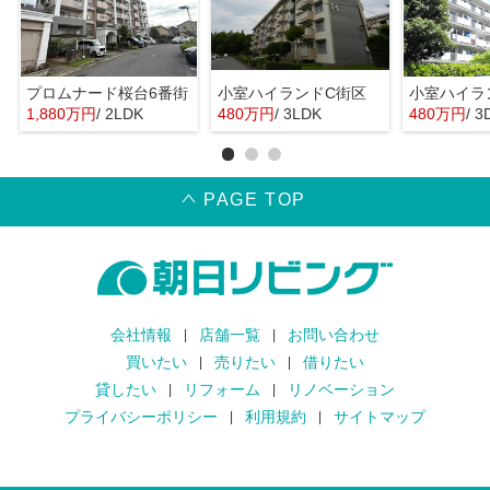
プロムナード桜台6番街
小室ハイランドC街区
小室ハイラ
1,880万円
/ 2LDK
480万円
/ 3LDK
480万円
/ 3
PAGE TOP
会社情報
店舗一覧
お問い合わせ
買いたい
売りたい
借りたい
貸したい
リフォーム
リノベーション
プライバシーポリシー
利用規約
サイトマップ