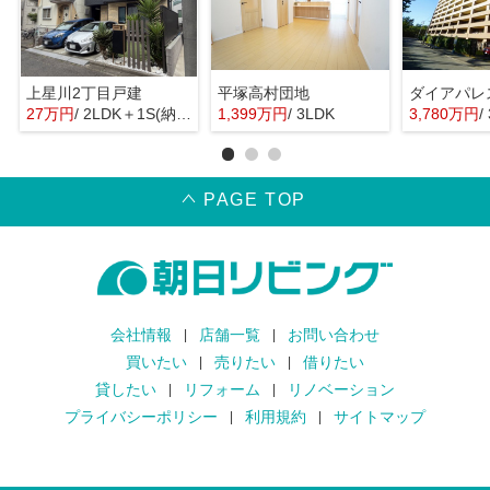
上星川2丁目戸建
平塚高村団地
27万円
/ 2LDK＋1S(納戸)
1,399万円
/ 3LDK
3,780万円
/
PAGE TOP
会社情報
店舗一覧
お問い合わせ
買いたい
売りたい
借りたい
貸したい
リフォーム
リノベーション
プライバシーポリシー
利用規約
サイトマップ