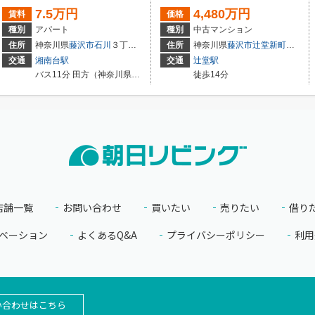
7.5万円
4,480万円
賃料
価格
種別
アパート
種別
中古マンション
住所
神奈川県
藤沢市
石川
３丁目１４-１
住所
神奈川県
藤沢市
辻堂新町
３丁目2
交通
湘南台駅
交通
辻堂駅
バス11分 田方（神奈川県） 停歩9分
徒歩14分
店舗一覧
お問い合わせ
買いたい
売りたい
借り
ベーション
よくあるQ&A
プライバシーポリシー
利用
い合わせはこちら