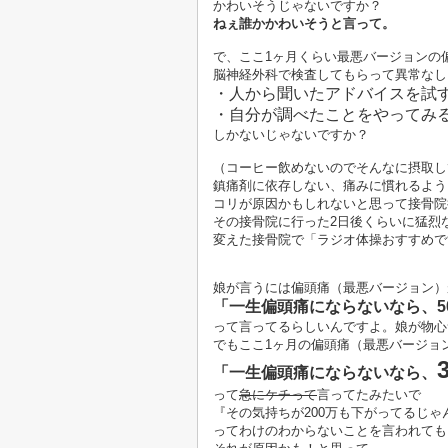
かわいそうじゃないですか？
ねぇ誰かかわいそうと言って。
で、ここ1ヶ月くらい最悪バージョンの
脳神経外科で検査してもらって異常なし
・人から聞いたアドバイスを試
・自分が調べたことをやってみ
しかないじゃないですか？
（コーヒー飲めないのでそんなに摂取し
鎮痛剤に依存しない、痛みに慣れるよう
コリが原因かもしれないと思って接骨院
その接骨院に行った2日後くらいに猛烈
変えた接骨院で「ラジオ体操おすすめで
娘が言うには偏頭痛（最悪バージョン）
「一生偏頭痛にならないなら、5
って言ってるらしいんですよ。娘が物心
でもここ1ヶ月の偏頭痛（最悪バージョ
「一生偏頭痛にならないなら、
って
急にケチって
言ってたみたいで
『その気持ちが200万も下がってるじ
ってわけのわからないことを言われても