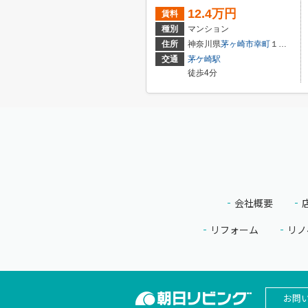
12.4万円
賃料
種別
マンション
住所
神奈川県
茅ヶ崎市
幸町
１９-３５
交通
茅ケ崎駅
徒歩4分
会社概要
リフォーム
リノ
お問