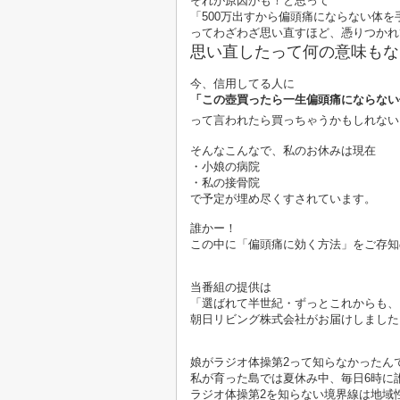
それが原因かも！と思って
「500万出すから偏頭痛にならない体を
ってわざわざ思い直すほど、憑りつかれ
思い直したって何の意味もな
今、信用してる人に
「この壺買ったら一生偏頭痛にならない
って言われたら買っちゃうかもしれない
そんなこんなで、私のお休みは現在
・小娘の病院
・私の接骨院
で予定が埋め尽くすされています。
誰かー！
この中に「偏頭痛に効く方法」をご存知
当番組の提供は
「選ばれて半世紀・ずっとこれからも、
朝日リビング株式会社がお届けしました
娘がラジオ体操第2って知らなかったん
私が育った島では夏休み中、毎日6時に
ラジオ体操第2を知らない境界線は地域