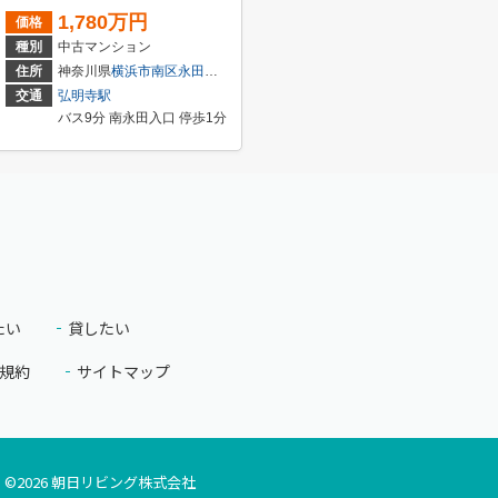
1,780万円
価格
種別
中古マンション
-32
住所
神奈川県
横浜市南区
永田みなみ台
1-1
交通
弘明寺駅
バス9分 南永田入口 停歩1分
たい
貸したい
規約
サイトマップ
©
2026
朝日リビング株式会社