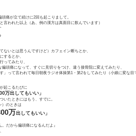
偏頭痛が立て続けに2回も起こりまして。
と言われた以上（あ、例の漢方は真面目に飲んでいます）
す
る
てないとは思うんですけど）カフェイン断ちとか、
にするとか、
行ってみたり、
な偏頭痛になって、すぐに見切りをつけ、違う接骨院に変えてみたり、
す」って言われて毎日朝夜ラジオ体操第1・第2をしてみたり（小娘に変な目
が起こるたびに
00万出してもいい」
ついたときにはもう、すでに。
ン）のときは
300万
出してもいい」
ゃん。だから偏頭痛になるんだよ』
、