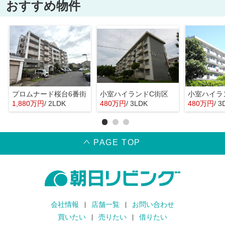
おすすめ物件
プロムナード桜台6番街
小室ハイランドC街区
小室ハイラ
1,880万円
/ 2LDK
480万円
/ 3LDK
480万円
/ 3
PAGE TOP
会社情報
店舗一覧
お問い合わせ
買いたい
売りたい
借りたい