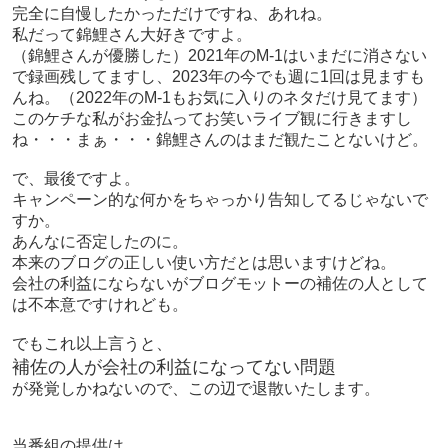
完全に自慢したかっただけですね、あれね。
私だって錦鯉さん大好きですよ。
（錦鯉さんが優勝した）2021年のM-1はいまだに消さない
で録画残してますし、2023年の今でも週に1回は見ますも
んね。（2022年のM-1もお気に入りのネタだけ見てます）
このケチな私がお金払ってお笑いライブ観に行きますし
ね・・・まぁ・・・錦鯉さんのはまだ観たことないけど。
で、最後ですよ。
キャンペーン的な何かをちゃっかり告知してるじゃないで
すか。
あんなに否定したのに。
本来のブログの正しい使い方だとは思いますけどね。
会社の利益にならないがブログモットーの補佐の人として
は不本意ですけれども。
でもこれ以上言うと、
補佐の人が会社の利益になってない問題
が発覚しかねないので、この辺で退散いたします。
当番組の提供は