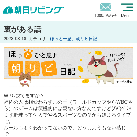
お問い合わせ
Menu
裏がある話
2023-03-16
カテゴリ：
ほっと一息、朝リビ日記
WBC観てますか？
補佐の人は相変わらずこの手（ワールドカップやらWBCや
ら）のゲームは積極的には観ない方なんですけど(ﾉ∀`)ﾍﾟｼｯ
まず
野球って何人でやるスポーツなの？
から始まるタイプ
で。
ルールもよくわかってない
ので、どうしようもない感じ
で。