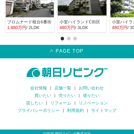
プロムナード桜台6番街
小室ハイランドC街区
小室ハイラ
1,880万円
/ 2LDK
480万円
/ 3LDK
480万円
/ 3
PAGE TOP
会社情報
店舗一覧
お問い合わせ
買いたい
売りたい
借りたい
貸したい
リフォーム
リノベーション
プライバシーポリシー
利用規約
サイトマップ
©
2026
朝日リビング株式会社