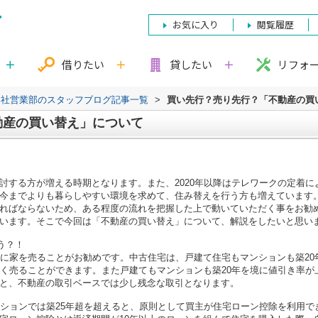
お気に入り
閲覧履歴
借りたい
貸したい
リフォ
本社営業部のスタッフブログ記事一覧
>
買い先行？売り先行？「不動産の買
動産の買い替え」について
討する方が増える時期となります。また、2020年以降はテレワークの定着
今までよりも暮らしやすい環境を求めて、住み替えを行う方も増えています
ればならないため、ある程度の流れを把握した上で動いていただく事をお勧
います。そこで今回は「不動産の買い替え」について、解説をしたいと思い
う？！
内に家を売ることがお勧めです。中古住宅は、戸建て住宅もマンションも築2
高く売ることができます。また戸建てもマンションも築20年を境に値引き率が
と、不動産の取引ベースでは少し残念な取引となります。
ンションでは築25年超を超えると、原則として買主が住宅ローン控除を利用