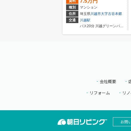
7.5万円
賃料
種別
マンション
住所
埼玉県
川越市
大字古谷本郷
交通
川越駅
バス20分 川越グリーンパーク 停歩6分
会社概要
リフォーム
リノ
お問