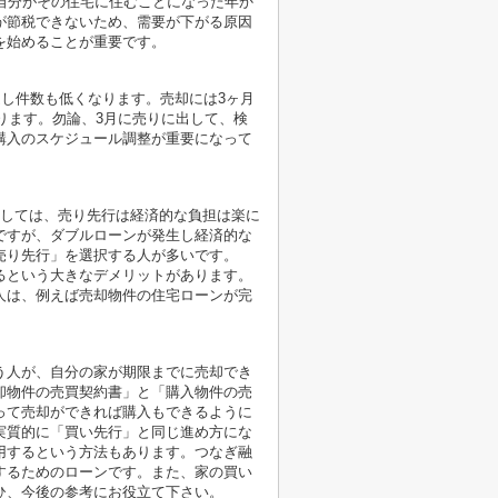
自分がその住宅に住むことになった年か
が節税できないため、需要が下がる原因
を始めることが重要です。
越し件数も低くなります。売却には3ヶ月
ります。勿論、3月に売りに出して、検
購入のスケジュール調整が重要になって
としては、売り先行は経済的な負担は楽に
ですが、ダブルローンが発生し経済的な
売り先行」を選択する人が多いです。
るという大きなデメリットがあります。
人は、例えば売却物件の住宅ローンが完
う人が、自分の家が期限までに売却でき
却物件の売買契約書」と「購入物件の売
って売却ができれば購入もできるように
実質的に「買い先行」と同じ進め方にな
用するという方法もあります。つなぎ融
するためのローンです。また、家の買い
ひ、今後の参考にお役立て下さい。