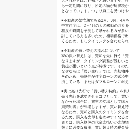
入された方はご存知だと思いますが、住
ら一定期間に渡り、所定の額が所得税か
となっています。つまり買主を見つけや
■不動産の繁忙期である2月、3月、4月
中古住宅は、2～4月の人の移動の時期
程度の時間を予測して動かれる方が多い
討している方も多いため、相場価格で出
くるため、もしタイミングを合わせられ
■不動産の買い替えの流れについて
家の買い替えには、売却を先に行う「売
なりますが、タイミング調整が難しいと
負担が重いという点が特徴です。そのた
なぜならば「買い先行」では、売却物件
そのため、売物件が住宅ローンの返済中
済している、またはダブルローンに耐え
■実は売り先行で「買い替え特約」を利
売り先行を成功させるコツとして、買い
なかった場合に、買主の立場として購入
買契約書」が登場しますが、買い替え特
なるため、売却と購入のタイミングを合
るため、購入も売却も進めやすくなると
資とは、購入物件の代金支払いが売却物
替えに必要な費用、買い替え時の税金等