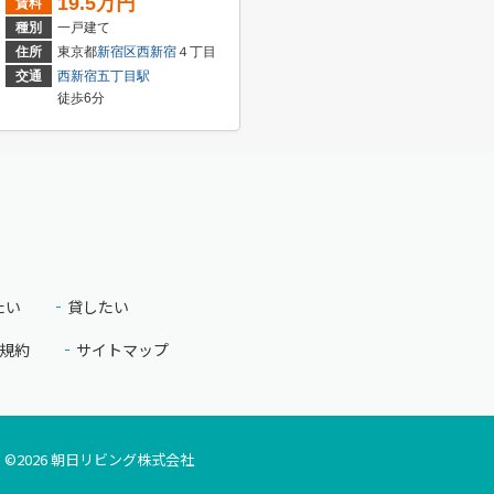
19.5万円
賃料
種別
一戸建て
川
２丁目
住所
東京都
新宿区
西新宿
４丁目
交通
西新宿五丁目駅
徒歩6分
たい
貸したい
規約
サイトマップ
©
2026
朝日リビング株式会社