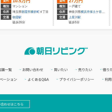
10.5万円
27万円
賃料
賃料
種別
マンション
種別
一戸建て
住所
埼玉県
朝霞市
膝折町
４丁目
住所
神奈川県
横浜市保土ケ谷区
上星
交通
朝霞駅
交通
上星川駅
徒歩26分
徒歩5分
店舗一覧
お問い合わせ
買いたい
売りたい
借り
ベーション
よくあるQ&A
プライバシーポリシー
利用
い合わせはこちら