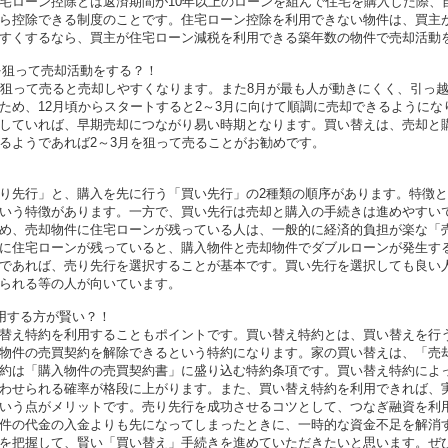
宅ローン控除とは返済期間が10年以上のローンを組んで住宅を購入した際、
ら控除できる制度のことです。住宅ローン控除を利用できない物件は、買主
すくするなら、買主が住宅ローン減税を利用できる築年数の物件で売却活動
を狙って売却活動をする？！
を狙って売ると売却しやすくなります。また8月が最も人が動きにくく、引っ
ため、12月頃からスタートすると2～3月に向けて順調に売却できるようにな
していれば、早期売却につながり易い時期となります。買い替えは、売却と
るようであれば2～3月を狙って売ることがお勧めです。
り先行」と、購入を先に行う「買い先行」の2種類の順序があります。特徴
いう特徴があります。一方で、買い先行は売却と購入の手続きは進めやすい
め、売却物件に住宅ローンが残っている人は、一般的に経済的負担が楽な「
に住宅ローンが残っていると、購入物件と売却物件でダブルローンが発生す
であれば、売り先行を選択することが基本です。買い先行を選択しても良い
られる等の人が向いています。
用する方が賢い？！
替え特約を利用することもポイントです。買い替え特約とは、買い替えを行
物件の売買契約を解除できるという特約になります。家の買い替えは、「売
約は「購入物件の売買契約書」に盛り込む特約条項です。買い替え特約によ
わせられる確率が格段に上がります。また、買い替え特約を利用できれば、
いう点がメリットです。売り先行を成功させるコツとして、つなぎ融資を利
件の代金の入金よりも先になってしまったときに、一時的な資金不足を解消
を把握して、賢い「買い替え」手続きを進めていただきたいと思います。ぜ