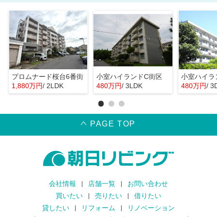
プロムナード桜台6番街
小室ハイランドC街区
小室ハイラ
1,880万円
/ 2LDK
480万円
/ 3LDK
480万円
/ 3
PAGE TOP
会社情報
店舗一覧
お問い合わせ
買いたい
売りたい
借りたい
貸したい
リフォーム
リノベーション