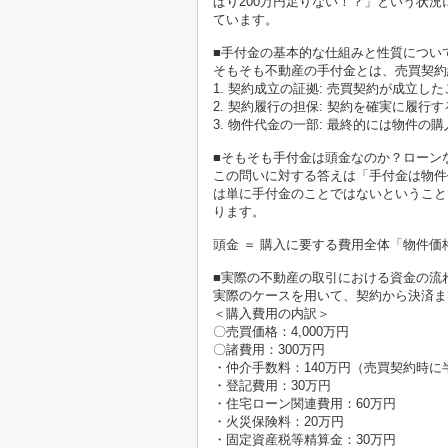
ぱり200万円足りない！？」という状
ています。
■手付金の基本的な仕組みと性質につい
そもそも不動産の手付金とは、売買契約
1. 契約成立の証拠: 売買契約が成立し
2. 契約履行の担保: 契約を確実に履行
3. 物件代金の一部: 最終的には物件の
■そもそも手付金は頭金なのか？ローン
この問いに対する答えは「手付金は物件
は単に手付金のことではないということ
ります。
頭金 ＝ 購入に要する費用全体「物件
■実際の不動産の取引における資金の流
実際のケースを用いて、契約から決済ま
＜購入費用の内訳＞
〇売買価格：4,000万円
〇諸費用：300万円
・仲介手数料：140万円（売買契約時に
・登記費用：30万円
・住宅ローン関連費用：60万円
・火災保険料：20万円
・固定資産税等精算金：30万円