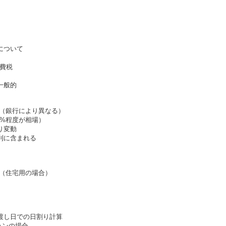
について
消費税
一般的
額（銀行により異なる）
2%程度が相場）
り変動
利に含まれる
%（住宅用の場合）
引渡し日での日割り計算
ョンの場合