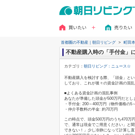
買いたい
売りたい
首都圏の不動産｜朝日リビング
>
町田
不動産購入時の「手付金」
カテゴリ：
朝日リビング：ニュース☆
不動産購入を検討する際、「頭金」とい
しており、これが後々の資金計画の混乱
■よくある資金計画の混乱事例
あなたが準備した頭金が500万円だとし
・手付金: 200～400万円（物件価格の5
・仲介手数料の半金: 約70万円
この時点で、頭金500万円のうち470
で、通常は現金でご用意ください」と聞
できない！」少し冷静になって計算し直す