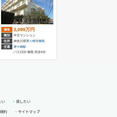
2,099万円
価格
種別
中古マンション
57-2
住所
神奈川県
茅ヶ崎市
柳島
交通
茅ケ崎駅
バス15分 柳島 停歩4分
たい
貸したい
規約
サイトマップ