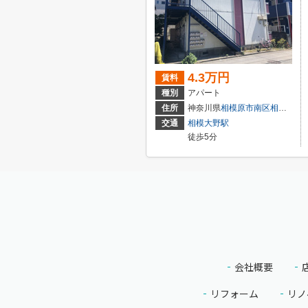
4.3万円
賃料
種別
アパート
住所
神奈川県
相模原市南区
相模大野
交通
相模大野駅
徒歩5分
会社概要
リフォーム
リノ