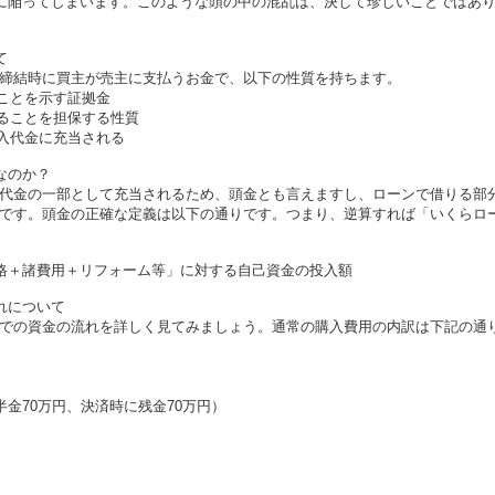
況に陥ってしまいます。このような頭の中の混乱は、決して珍しいことではあ
て
締結時に買主が売主に支払うお金で、以下の性質を持ちます。
たことを示す証拠金
することを担保する性質
購入代金に充当される
なのか？
代金の一部として充当されるため、頭金とも言えますし、ローンで借りる部
です。頭金の正確な定義は以下の通りです。つまり、逆算すれば「いくらロ
価格＋諸費用＋リフォーム等」に対する自己資金の投入額
れについて
での資金の流れを詳しく見てみましょう。通常の購入費用の内訳は下記の通
半金70万円、決済時に残金70万円）