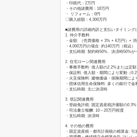
・印紙代：2万円
・その他諸費用：18万円
・ リフォーム：0円
〇購入総額：4,300万円
■諸費用の詳細内訳と支払いタイミング
1. 仲介手数料
・金額: （売買価格 × 3% + 6万円）+ 
・4,000万円の場合: 約140万円（税込）
・支払時期: 契約時50%、決済時50%が
2. 住宅ローン関連費用
・事務手数料: 借入額の2.2%または定
・保証料: 借入額・期間により変動（0.
・火災保険料: 建物価値・保険期間によ
・団体信用生命保険料: 多くの銀行で金
・支払時期: 主に決済時
3. 登記関連費用
・登録免許税: 固定資産税評価額の0.3
・司法書士報酬: 10～20万円程度
・支払時期: 決済時
4. その他の費用
・固定資産税・都市計画税の精算金: 
・管理費・修繕積立金精算金**: マンシ