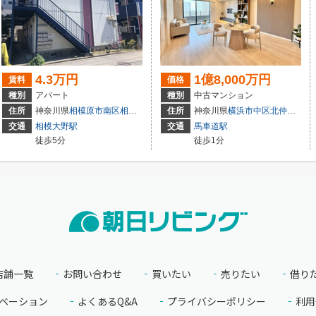
4.3万円
1億8,000万円
賃料
価格
種別
アパート
種別
中古マンション
５丁目29-26
住所
神奈川県
相模原市南区
相模大野
５丁目29-26
住所
神奈川県
横浜市中区
北仲通
５丁目
交通
相模大野駅
交通
馬車道駅
徒歩5分
徒歩1分
店舗一覧
お問い合わせ
買いたい
売りたい
借り
ベーション
よくあるQ&A
プライバシーポリシー
利用