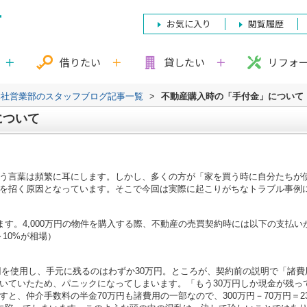
お気に入り
閲覧履歴
借りたい
貸したい
リフォ
本社営業部のスタッフブログ記事一覧
>
不動産購入時の「手付金」について
について
う言葉は頻繁に耳にします。しかし、多くの方が「家を買う時に自分たちが
を招く原因となっています。そこで今回は実際に起こりがちなトラブル事例
ます。4,000万円の物件を購入する際、不動産の売買契約時には以下の支払
～10%が相場）
万円を使用し、手元に残るのはわずか30万円。ところが、契約前の説明で「諸費
いていたため、パニックになってしまいます。「もう30万円しか現金が残って
と、仲介手数料の半金70万円も諸費用の一部なので、300万円－70万円＝