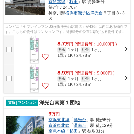
京急本線
「
杉田
」駅 徒歩36分
築7年 / 24.78㎡
神奈川県
横浜市磯子区
洋光台
５丁目３-３
８
コンビニ「セブンイレブン JS横浜洋光台駅前店」が436m以内にある物件で
す。こちらの物件はマンションです。徒歩5分の位置に駅がある物件です。
2019年築で、多くの方がご満足の物件は...
8.7
万
円
(管理費等：10,000円 )
1ヶ月
1ヶ月
敷金
礼金
1階 / 1K / 24.78㎡
8.9
万
円
(管理費等：5,000円 )
1ヶ月
1ヶ月
敷金
礼金
1階 / 1K / 24.78㎡
洋光台南第１団地
賃貸 | マンション
9
万円
京浜東北線
「
洋光台
」駅 徒歩5分
京浜東北線
「
港南台
」駅 徒歩29分
京急本線
「
杉田
」駅 徒歩31分