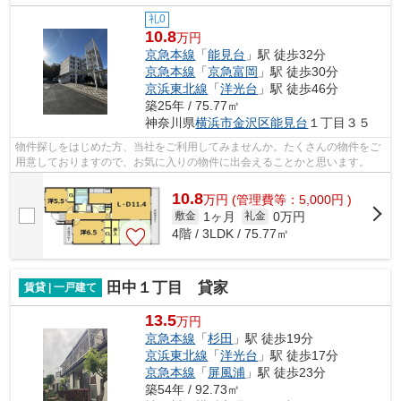
礼0
10.8
万円
京急本線
「
能見台
」駅 徒歩32分
京急本線
「
京急富岡
」駅 徒歩30分
京浜東北線
「
洋光台
」駅 徒歩46分
築25年 / 75.77㎡
神奈川県
横浜市金沢区
能見台
１丁目３５
物件探しをはじめた方、当社をご利用してみませんか。たくさんの物件をご
用意しておりますので、お気に入りの物件に出会えることかと思います。
10.8
万
円
(管理費等：5,000円 )
1ヶ月
0万円
敷金
礼金
4階 / 3LDK / 75.77㎡
田中１丁目 貸家
賃貸 | 一戸建て
13.5
万円
京急本線
「
杉田
」駅 徒歩19分
京浜東北線
「
洋光台
」駅 徒歩17分
京急本線
「
屏風浦
」駅 徒歩23分
築54年 / 92.73㎡