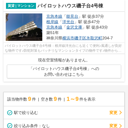
パイロットハウス磯子台4号棟
賃貸 | マンション
京急本線
「
能見台
」駅 徒歩37分
根岸線
「
洋光台
」駅 徒歩47分
京急本線
「
金沢文庫
」駅 徒歩43分
築51年
神奈川県
横浜市磯子区
氷取沢町
204-7
パイロットハウス磯子台4号棟：根岸線洋光台にも近くて便利♪風通しが良好
な物件です♪防犯対策もバッチリなマンションタイプの物件です♪物件から約
300mで駐車場に行けます♪できるだけ早...
現在空室情報がありません。
「パイロットハウス磯子台4号棟」への
お問い合わせはこちら
9
9
1～9
該当物件数
件
空き数
件
件を表示
駅で絞り込む
変更
変更
絞り込み条件：
なし