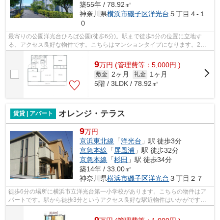
築55年 / 78.92㎡
神奈川県
横浜市磯子区
洋光台
５丁目４-１
０
最寄りの公園洋光台ひろば公園(徒歩6分)。駅まで徒歩5分の位置に立地す
る、アクセス良好な物件です。こちらはマンションタイプになります。2駅
利用可能な物件なので、交通経路を選ぶこ...
9
万
円
(管理費等：5,000円 )
2ヶ月
1ヶ月
敷金
礼金
5階 / 3LDK / 78.92㎡
オレンジ・テラス
賃貸 | アパート
9
万円
京浜東北線
「
洋光台
」駅 徒歩3分
京急本線
「
屏風浦
」駅 徒歩32分
京急本線
「
杉田
」駅 徒歩34分
築14年 / 33.00㎡
神奈川県
横浜市磯子区
洋光台
３丁目２７
徒歩6分の場所に横浜市立洋光台第一小学校があります。こちらの物件はア
パートです。駅から徒歩3分というアクセス良好な駅近物件はいかがです
か。横浜市磯子区の地域情報や賃貸物件情...