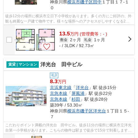
神奈川県
横浜市磯子区
田中
１丁目１７-１
０
徒歩12分の場所に横浜市立日下小学校があります。多くの方にご好評の、外
観も綺麗な一戸建て物件です。様々な場所へのアクセスがしやすくなる2駅
利用可能な物件です。自分に合った賃貸...
13.5
万
円
(管理費等：- )
2ヶ月
1ヶ月
敷金
礼金
- / 3LDK / 92.73㎡
洋光台 田中ビル
賃貸 | マンション
礼0
8.3
万円
京浜東北線
「
洋光台
」駅 徒歩15分
京急本線
「
屏風浦
」駅 徒歩22分
京急本線
「
杉田
」駅 徒歩28分
築39年 / 53.30㎡
神奈川県
横浜市磯子区
洋光台
１丁目１５-
７
こだわりポイント満載の洋光台 田中ビル。徒歩11分の場所に横浜市立洋光
台第一小学校があります。こちらの物件は駅まで徒歩で15分で到着します。
防犯対策もバッチリなマンションタイ...