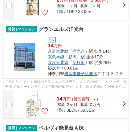
9
万
円
(管理費等：1,000円 )
1ヶ月
1ヶ月
敷金
礼金
1階 / 1DK / 33.00㎡
グランエルズ洋光台
賃貸 | マンション
礼0
14
万円
京浜東北線
「
洋光台
」駅 徒歩14分
京急本線
「
杉田
」駅 徒歩17分
京浜東北線
「
新杉田
」駅 徒歩26分
築20年 / 69.81㎡
神奈川県
横浜市磯子区
栗木
２丁目２-２５
こだわりポイント満載のグランエルズ洋光台。近くのJA横浜 「ハマッ子」直
売所 メルカートいそご店まで徒歩7分で行けます。駅まで歩いて14分ほど
の、魅力的な立地の物件です。移動範囲...
14
万
円
(管理費等：- )
2ヶ月
0万円
敷金
礼金
4階 / 3LDK / 69.81㎡
ベルヴィ能見台Ａ棟
賃貸 | マンション