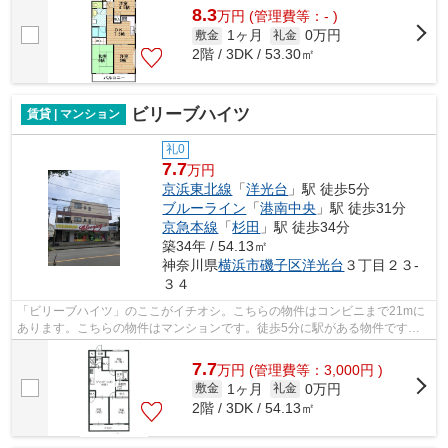
8.3
万
円
(管理費等：- )
1ヶ月
0万円
敷金
礼金
2階 / 3DK / 53.30㎡
ビリーブハイツ
賃貸 | マンション
礼0
7.7
万円
京浜東北線
「
洋光台
」駅 徒歩5分
ブルーライン
「
港南中央
」駅 徒歩31分
京急本線
「
杉田
」駅 徒歩34分
築34年 / 54.13㎡
神奈川県
横浜市磯子区
洋光台
３丁目２３-
３４
「ビリーブハイツ」のここがイチオシ。こちらの物件はコンビニまで21mに
あります。こちらの物件はマンションです。徒歩5分に駅がある物件です。
あなたのライフスタイルに適した物件を...
7.7
万
円
(管理費等：3,000円 )
1ヶ月
0万円
敷金
礼金
2階 / 3DK / 54.13㎡