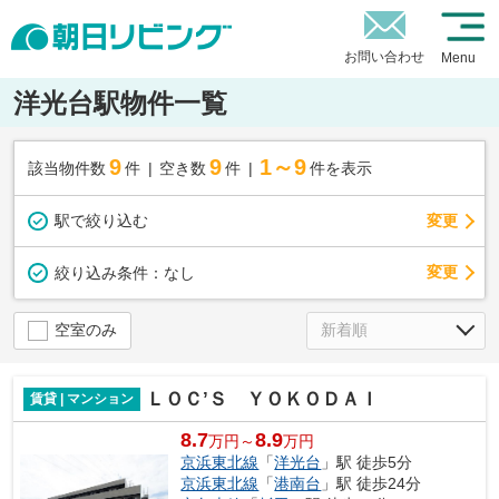
お問い合わせ
Menu
洋光台駅物件一覧
9
9
1～9
該当物件数
件
空き数
件
件を表示
駅で絞り込む
変更
変更
絞り込み条件：
なし
空室のみ
ＬＯＣ’Ｓ ＹＯＫＯＤＡＩ
賃貸 | マンション
8.7
8.9
万円～
万円
京浜東北線
「
洋光台
」駅 徒歩5分
京浜東北線
「
港南台
」駅 徒歩24分