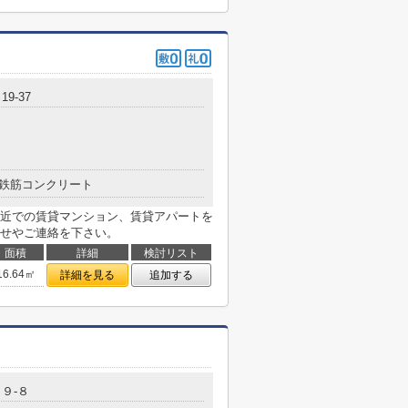
9-37
鉄筋コンクリート
近での賃貸マンション、賃貸アパートを
せやご連絡を下さい。
面積
詳細
検討リスト
16.64㎡
詳細を見る
追加する
９-８