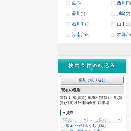
蕨
西川口
(5)
品川
川崎
(1)
(2)
石川町
山手
(2)
(1)
港南台
本郷台
(3)
種別で絞り込む
現在の種別
賃貸,店舗(賃貸),事務所(賃貸),土地(賃
貸),住宅以外建物全部,駐車場
▼賃料
～
敷金・保証金なし (
2
室)