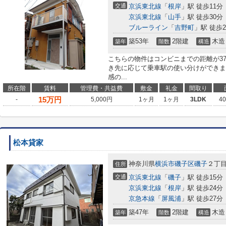
交通
京浜東北線
「
根岸
」駅 徒歩11分
京浜東北線
「
山手
」駅 徒歩30分
ブルーライン
「
吉野町
」駅 徒歩2
築53年
2階建
木造
築年
階数
構造
こちらの物件はコンビニまでの距離が37
き先に応じて乗車駅の使い分けができま
感の...
所在階
賃料
管理費・共益費
敷金
礼金
間取り
15
万円
-
5,000円
1ヶ月
1ヶ月
3LDK
4
松本貸家
神奈川県
横浜市磯子区
磯子
２丁目
住所
交通
京浜東北線
「
磯子
」駅 徒歩15分
京浜東北線
「
根岸
」駅 徒歩24分
京急本線
「
屏風浦
」駅 徒歩27分
築47年
2階建
木造
築年
階数
構造