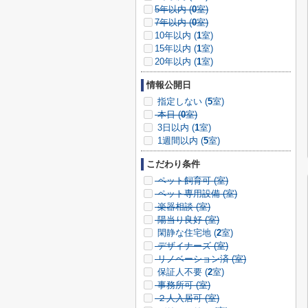
5年以内 (
0
室)
7年以内 (
0
室)
10年以内 (
1
室)
15年以内 (
1
室)
20年以内 (
1
室)
情報公開日
指定しない (
5
室)
本日 (
0
室)
3日以内 (
1
室)
1週間以内 (
5
室)
こだわり条件
ペット飼育可 (
室)
ペット専用設備 (
室)
楽器相談 (
室)
陽当り良好 (
室)
閑静な住宅地 (
2
室)
デザイナーズ (
室)
リノベーション済 (
室)
保証人不要 (
2
室)
事務所可 (
室)
２人入居可 (
室)