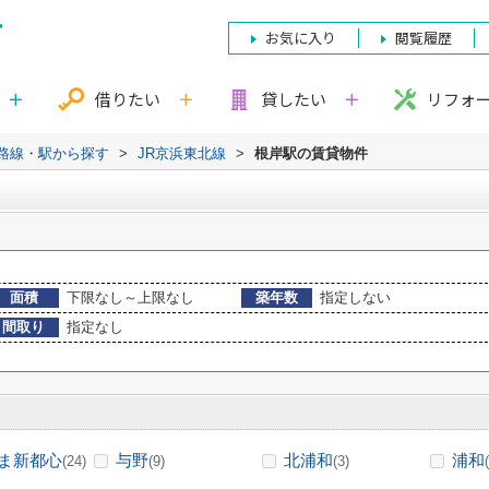
お気に入り
閲覧履歴
借りたい
貸したい
リフォ
)路線・駅から探す
>
JR京浜東北線
>
根岸駅の賃貸物件
面積
下限なし～上限なし
築年数
指定しない
間取り
指定なし
ま新都心
与野
北浦和
浦和
(24)
(9)
(3)