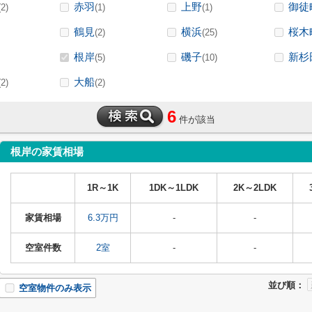
赤羽
上野
御徒
(2)
(1)
(1)
鶴見
横浜
桜木
(2)
(25)
根岸
磯子
新杉
(5)
(10)
大船
(2)
(2)
6
件が該当
根岸の家賃相場
1R～1K
1DK～1LDK
2K～2LDK
家賃相場
6.3万円
-
-
空室件数
2室
-
-
並び順：
空室物件のみ表示