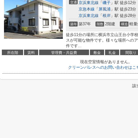
交通
京浜東北線
「
磯子
」駅 徒歩12分
京急本線
「
屏風浦
」駅 徒歩23分
京浜東北線
「
根岸
」駅 徒歩28分
築37年
2階建
軽量
築年
階数
構造
徒歩11分の場所に横浜市立山王台小学
スが可能な物件です。様々な場所へのア
件です...
所在階
賃料
管理費・共益費
敷金
礼金
間取り
現在空室情報がありません。
クリーンパレスへのお問い合わせはこ
該