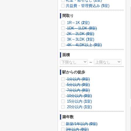
礼金・敷引なし (
1
室)
共益費・管理費込み (
5
室)
間取り
1R～1K (
2
室)
1DK～1LDK (
0
室)
2K～2LDK (
0
室)
3K～3LDK (
3
室)
4K～4LDK以上 (
0
室)
面積
～
駅からの徒歩
1分以内 (
0
室)
5分以内 (
0
室)
7分以内 (
0
室)
10分以内 (
0
室)
15分以内 (
1
室)
20分以内 (
1
室)
築年数
新築/1年以内 (
0
室)
3年以内 (
0
室)