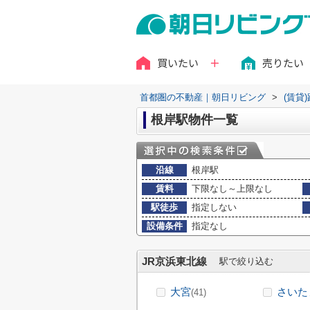
買いたい
売りたい
首都圏の不動産｜朝日リビング
>
(賃貸
根岸駅物件一覧
沿線
根岸駅
賃料
下限なし～上限なし
駅徒歩
指定しない
設備条件
指定なし
JR京浜東北線
駅で絞り込む
大宮
さいた
(41)