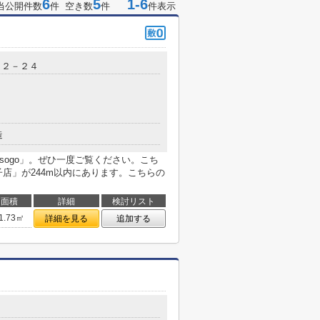
6
5
1-6
当公開件数
件 空き数
件
件表示
目２－２４
造
Isogo」。ぜひ一度ご覧ください。こち
店」が244m以内にあります。こちらの
面積
詳細
検討リスト
1.73㎡
詳細を見る
追加する