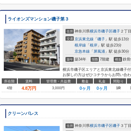
ライオンズマンション磯子第３
神奈川県
横浜市磯子区
磯子
２丁目1
住所
交通
京浜東北線
「
磯子
」駅 徒歩13分
根岸線
「
根岸
」駅 徒歩23分
京急本線
「
屏風浦
」駅 徒歩30分
築34年
7階建
鉄骨
築年
階数
構造
横浜市磯子区エリアと京浜東北線磯子付
お探しの方はぜひコチラからお問い合わ
所在階
賃料
管理費・共益費
敷金
礼金
間取り
4.8
万円
0ヶ月
0ヶ月
4階
3,000円
1R
クリーンパレス
神奈川県
横浜市磯子区
磯子
３丁目
住所