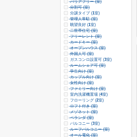
バリアフリー (
室)
分割可 (
室)
分譲タイプ (
1
室)
管理人常駐 (
室)
眺望良好 (
1
室)
二世帯住宅 (
室)
フリーレント (
室)
カードキー (
室)
オープンハウス (
室)
外国人可 (
室)
ガスコンロ設置可 (
3
室)
ルームシェア可 (
室)
学生向け (
室)
カップル向け (
室)
女性向け (
室)
ファミリー向け (
室)
室内洗濯機置場 (
4
室)
フローリング (
2
室)
ロフト付き (
室)
メゾネット (
室)
ベランダ (
室)
バルコニー (
3
室)
ルーフバルコニー (
室)
オール電化 (
室)