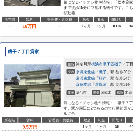
気になるイチオシ物件情報：「松本貸家
まで徒歩15分に立地する物件です。こ
移動範...
所在階
賃料
管理費・共益費
敷金
礼金
間取り
16
万円
-
-
1ヶ月
1ヶ月
3LDK
9
磯子７丁目貸家
神奈川県
横浜市磯子区
磯子
７丁目
住所
交通
京浜東北線
「
磯子
」駅 徒歩20分
京浜東北線
「
根岸
」駅 徒歩24分
京急本線
「
屏風浦
」駅 徒歩31分
築48年
2階建
木造
築年
階数
構造
気になるイチオシ物件情報：「磯子７丁
す。駅が周辺に2つあるので行動範囲が
ルに合...
所在階
賃料
管理費・共益費
敷金
礼金
間取り
9.5
万円
-
-
1ヶ月
1ヶ月
3K
6