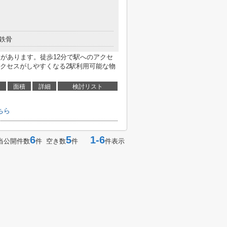
鉄骨
校があります。徒歩12分で駅へのアクセ
クセスがしやすくなる2駅利用可能な物
面積
詳細
検討リスト
ちら
6
5
1-6
当公開件数
件 空き数
件
件表示