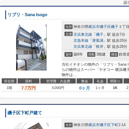
該
リブリ・Sana Isogo
神奈川県
横浜市磯子区
磯子
３丁
住所
交通
京浜東北線
「
磯子
」駅 徒歩7分
京急本線
「
屏風浦
」駅 徒歩20分
京浜東北線
「
根岸
」駅 徒歩28分
築8年
3階建
鉄骨
築年
階数
構造
当社イチオシの物件の「リブリ・Sana 
らの物件はスーパー「ヤオコー 横浜磯子
物件は...
所在階
賃料
管理費・共益費
敷金
礼金
間取り
7.7
万円
0ヶ月
1階
4,000円
1ヶ月
1K
2
磯子区下町戸建て
神奈川県
横浜市磯子区
下町
2-14
住所