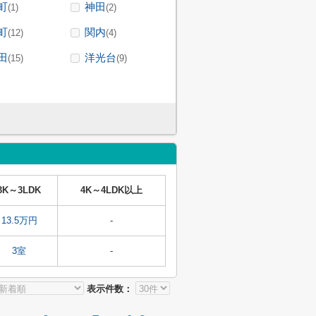
町
神田
(1)
(2)
町
関内
(12)
(4)
田
洋光台
(15)
(9)
3K～3LDK
4K～4LDK以上
13.5万円
-
3室
-
表示件数：