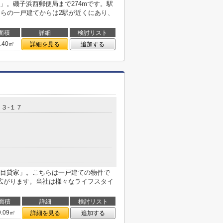
」。磯子浜西郵便局まで274mです。駅
ちらの一戸建てからは2駅が近くにあり、
面積
詳細
検討リスト
4.40㎡
詳細を見る
追加する
３-１７
目貸家」。こちらは一戸建ての物件で
広がります。当社は様々なライフスタイ
面積
詳細
検討リスト
9.09㎡
詳細を見る
追加する