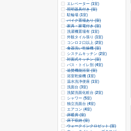
エレベーター (
1
室)
照明器具付き (
室)
駐輪場 (
1
室)
バイク置場あり (
室)
家具・家電付き (
室)
洗濯機置場有 (
1
室)
外観タイル張り (
1
室)
コンロ２口以上 (
2
室)
食器洗い乾燥機 (
室)
システムキッチン (
2
室)
対面式キッチン (
室)
バス・トイレ別 (
4
室)
追焚機能浴室 (
室)
浴室乾燥機 (
1
室)
温水洗浄便座 (
1
室)
洗面台 (
3
室)
洗髪洗面化粧台 (
2
室)
シャワー (
5
室)
独立洗面台 (
4
室)
エアコン (
4
室)
床暖房 (
室)
床下収納 (
室)
ウォークインクロゼット (
室)