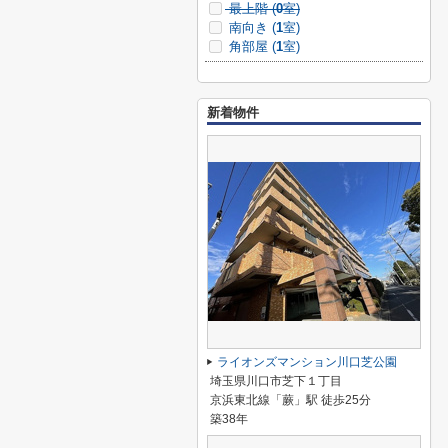
最上階 (
0
室)
南向き (
1
室)
角部屋 (
1
室)
新着物件
ライオンズマンション川口芝公園
埼玉県川口市芝下１丁目
京浜東北線「蕨」駅 徒歩25分
築38年