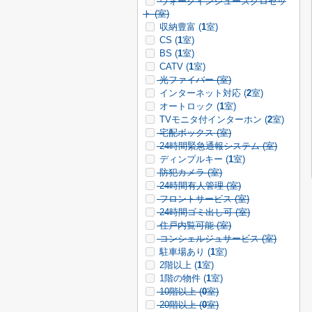
ウォークインシューズクロゼッ
ト (
室)
収納豊富 (
1
室)
CS (
1
室)
BS (
1
室)
CATV (
1
室)
光ファイバー (
室)
インターネット対応 (
2
室)
オートロック (
1
室)
TVモニタ付インターホン (
2
室)
宅配ボックス (
室)
24時間緊急通報システム (
室)
ディンプルキー (
1
室)
防犯カメラ (
室)
24時間有人管理 (
室)
フロントサービス (
室)
24時間ゴミ出し可 (
室)
住戸内覧可能 (
室)
コンシェルジュサービス (
室)
駐車場あり (
1
室)
2階以上 (
1
室)
1階の物件 (
1
室)
10階以上 (
0
室)
20階以上 (
0
室)