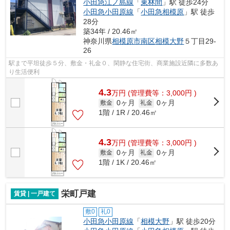
小田急江ノ島線
「
東林間
」駅 徒歩24分
小田急小田原線
「
小田急相模原
」駅 徒歩
28分
築34年 / 20.46㎡
神奈川県
相模原市南区
相模大野
５丁目29-
26
駅まで平坦徒歩５分、敷金・礼金０、閑静な住宅街、商業施設近隣に多数あ
り生活便利
4.3
万
円
(管理費等：3,000円 )
0ヶ月
0ヶ月
敷金
礼金
1階 / 1R / 20.46㎡
4.3
万
円
(管理費等：3,000円 )
0ヶ月
0ヶ月
敷金
礼金
1階 / 1K / 20.46㎡
栄町戸建
賃貸 | 一戸建て
敷0
礼0
小田急小田原線
「
相模大野
」駅 徒歩20分