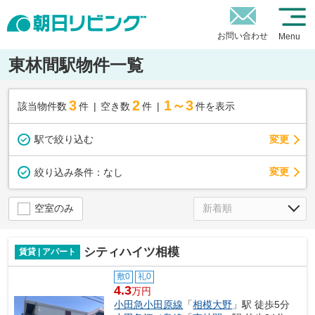
お問い合わせ
Menu
東林間駅物件一覧
3
2
1～3
該当物件数
件
空き数
件
件を表示
駅で絞り込む
変更
変更
絞り込み条件：
なし
空室のみ
シティハイツ相模
賃貸 | アパート
敷0
礼0
4.3
万円
小田急小田原線
「
相模大野
」駅 徒歩5分