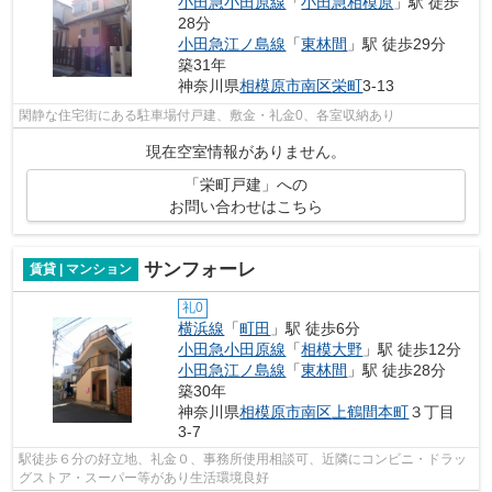
小田急小田原線
「
小田急相模原
」駅 徒歩
28分
小田急江ノ島線
「
東林間
」駅 徒歩29分
築31年
神奈川県
相模原市南区
栄町
3-13
閑静な住宅街にある駐車場付戸建、敷金・礼金0、各室収納あり
現在空室情報がありません。
「栄町戸建」への
お問い合わせはこちら
サンフォーレ
賃貸 | マンション
礼0
横浜線
「
町田
」駅 徒歩6分
小田急小田原線
「
相模大野
」駅 徒歩12分
小田急江ノ島線
「
東林間
」駅 徒歩28分
築30年
神奈川県
相模原市南区
上鶴間本町
３丁目
3-7
駅徒歩６分の好立地、礼金０、事務所使用相談可、近隣にコンビニ・ドラッ
グストア・スーパー等があり生活環境良好