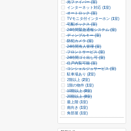
光ファイバー (
室)
インターネット対応 (
1
室)
オートロック (
室)
TVモニタ付インターホン (
1
室)
宅配ボックス (
室)
24時間緊急通報システム (
室)
ディンプルキー (
室)
防犯カメラ (
室)
24時間有人管理 (
室)
フロントサービス (
室)
24時間ゴミ出し可 (
室)
住戸内覧可能 (
室)
コンシェルジュサービス (
室)
駐車場あり (
2
室)
2階以上 (
2
室)
1階の物件 (
1
室)
10階以上 (
0
室)
20階以上 (
0
室)
最上階 (
1
室)
南向き (
1
室)
角部屋 (
1
室)