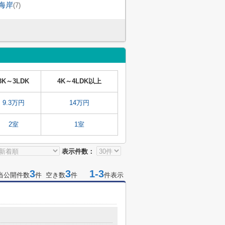
海岸
(7)
3K～3LDK
4K～4LDK以上
9.3万円
14万円
2室
1室
表示件数：
3
3
1-3
当公開件数
件 空き数
件
件表示