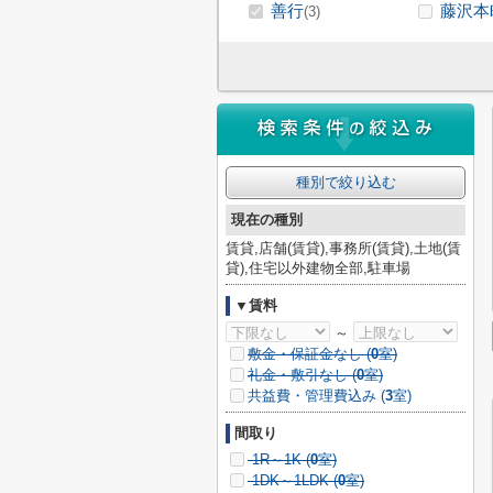
善行
藤沢本
(3)
種別で絞り込む
現在の種別
賃貸,店舗(賃貸),事務所(賃貸),土地(賃
貸),住宅以外建物全部,駐車場
▼賃料
～
敷金・保証金なし (
0
室)
礼金・敷引なし (
0
室)
共益費・管理費込み (
3
室)
間取り
1R～1K (
0
室)
1DK～1LDK (
0
室)