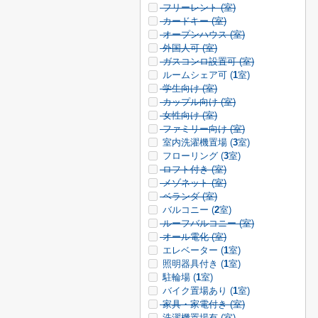
フリーレント (
室)
カードキー (
室)
オープンハウス (
室)
外国人可 (
室)
ガスコンロ設置可 (
室)
ルームシェア可 (
1
室)
学生向け (
室)
カップル向け (
室)
女性向け (
室)
ファミリー向け (
室)
室内洗濯機置場 (
3
室)
フローリング (
3
室)
ロフト付き (
室)
メゾネット (
室)
ベランダ (
室)
バルコニー (
2
室)
ルーフバルコニー (
室)
オール電化 (
室)
エレベーター (
1
室)
照明器具付き (
1
室)
駐輪場 (
1
室)
バイク置場あり (
1
室)
家具・家電付き (
室)
洗濯機置場有 (
室)