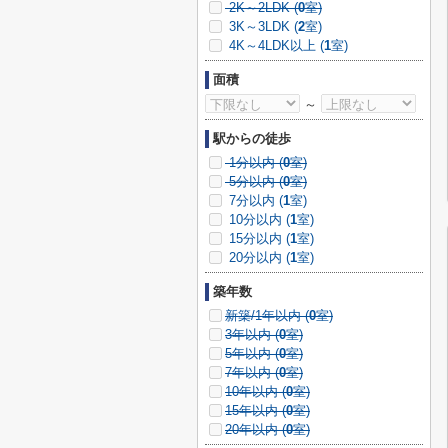
2K～2LDK (
0
室)
3K～3LDK (
2
室)
4K～4LDK以上 (
1
室)
面積
～
駅からの徒歩
1分以内 (
0
室)
5分以内 (
0
室)
7分以内 (
1
室)
10分以内 (
1
室)
15分以内 (
1
室)
20分以内 (
1
室)
築年数
新築/1年以内 (
0
室)
3年以内 (
0
室)
5年以内 (
0
室)
7年以内 (
0
室)
10年以内 (
0
室)
15年以内 (
0
室)
20年以内 (
0
室)