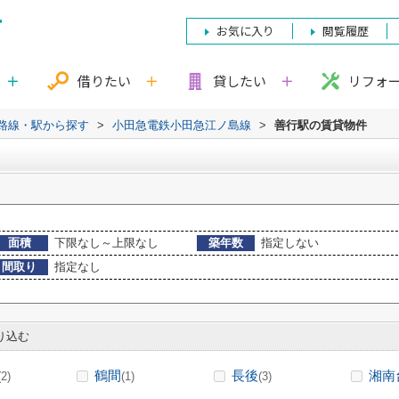
お気に入り
閲覧履歴
借りたい
貸したい
リフォ
)路線・駅から探す
>
小田急電鉄小田急江ノ島線
>
善行駅の賃貸物件
面積
下限なし～上限なし
築年数
指定しない
間取り
指定なし
り込む
鶴間
長後
湘南
(2)
(1)
(3)