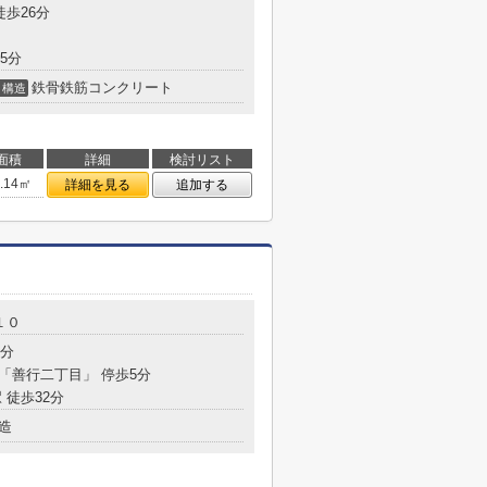
徒歩26分
5分
鉄骨鉄筋コンクリート
構造
面積
詳細
検討リスト
4.14㎡
詳細を見る
追加する
１０
7分
 「善行二丁目」 停歩5分
 徒歩32分
造