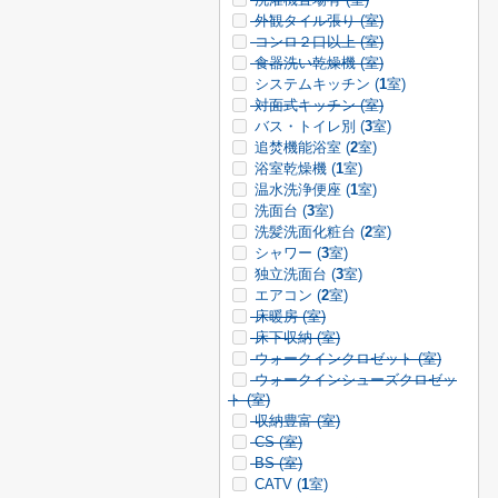
外観タイル張り (
室)
コンロ２口以上 (
室)
食器洗い乾燥機 (
室)
システムキッチン (
1
室)
対面式キッチン (
室)
バス・トイレ別 (
3
室)
追焚機能浴室 (
2
室)
浴室乾燥機 (
1
室)
温水洗浄便座 (
1
室)
洗面台 (
3
室)
洗髪洗面化粧台 (
2
室)
シャワー (
3
室)
独立洗面台 (
3
室)
エアコン (
2
室)
床暖房 (
室)
床下収納 (
室)
ウォークインクロゼット (
室)
ウォークインシューズクロゼッ
ト (
室)
収納豊富 (
室)
CS (
室)
BS (
室)
CATV (
1
室)