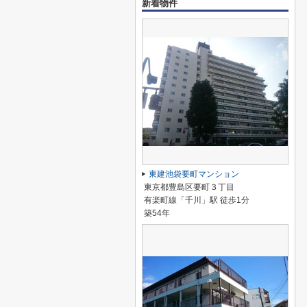
新着物件
東建池袋要町マンション
東京都豊島区要町３丁目
有楽町線「千川」駅 徒歩1分
築54年