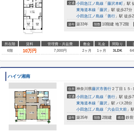
交通
小田急江ノ島線
「
藤沢本町
」駅 
東海道本線
「
藤沢
」駅 徒歩27分
小田急江ノ島線
「
善行
」駅 徒歩2
築33年
10階建 地下2階
築年
階数
所在階
賃料
管理費・共益費
敷金
礼金
間取り
10
万円
6階
7,000円
2ヶ月
1ヶ月
3LDK
6
ハイツ湘南
神奈川県
藤沢市
善行
２丁目１５-
住所
交通
小田急江ノ島線
「
善行
」駅 徒歩
東海道本線
「
藤沢
」駅 バス28分
小田急江ノ島線
「
六会日大前
」駅
築35年
2階建
鉄骨
築年
階数
構造