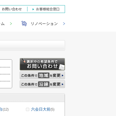
お問い合わせ
お客様総合窓口
ーム
リノベーション
台
六会日大前
(12)
(5)