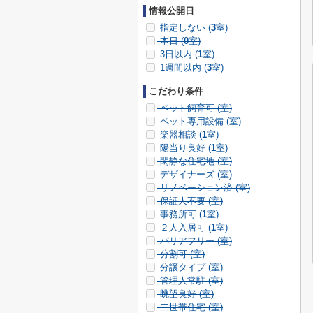
情報公開日
指定しない (
3
室)
本日 (
0
室)
3日以内 (
1
室)
1週間以内 (
3
室)
こだわり条件
ペット飼育可 (
室)
ペット専用設備 (
室)
楽器相談 (
1
室)
陽当り良好 (
1
室)
閑静な住宅地 (
室)
デザイナーズ (
室)
リノベーション済 (
室)
保証人不要 (
室)
事務所可 (
1
室)
２人入居可 (
1
室)
バリアフリー (
室)
分割可 (
室)
分譲タイプ (
室)
管理人常駐 (
室)
眺望良好 (
室)
二世帯住宅 (
室)