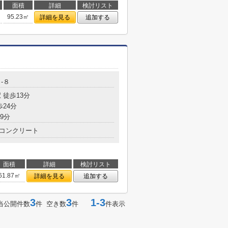
面積
詳細
検討リスト
95.23㎡
詳細を見る
追加する
-８
 徒歩13分
歩24分
9分
コンクリート
面積
詳細
検討リスト
61.87㎡
詳細を見る
追加する
3
3
1-3
当公開件数
件 空き数
件
件表示