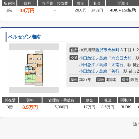
所在階
賃料
管理費・共益費
敷金
礼金
間取り
14
万円
1階
-
28万円
14万円
4DK＋1S(納戸)
ベルセゾン湘南
神奈川県
藤沢市
天神町
３丁目１２
住所
交通
小田急江ノ島線
「
六会日大前
」駅
小田急江ノ島線
「
湘南台
」駅 徒
小田急江ノ島線
「
善行
」駅 徒歩2
築37年
3階建
鉄筋
築年
階数
構造
所在階
賃料
管理費・共益費
敷金
礼金
間取り
8.5
万円
3階
5,000円
17万円
8.5万円
3LDK
該