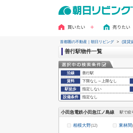
買いたい
売りたい
首都圏の不動産｜朝日リビング
>
(賃貸
善行駅物件一覧
沿線
善行駅
賃料
下限なし～上限なし
駅徒歩
指定しない
設備条件
指定なし
小田急電鉄小田急江ノ島線
駅で絞
相模大野
東林間
(12)