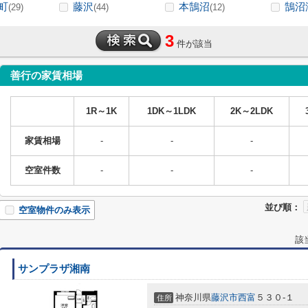
町
藤沢
本鵠沼
鵠沼
(29)
(44)
(12)
3
件が該当
善行の家賃相場
1R～1K
1DK～1LDK
2K～2LDK
家賃相場
-
-
-
空室件数
-
-
-
並び順：
空室物件のみ表示
該
サンプラザ湘南
神奈川県
藤沢市
西富
５３０-１
住所