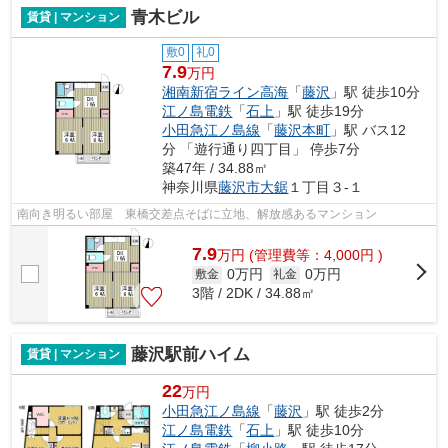
青木ビル
賃貸 | マンション
敷0
礼0
7.9
万円
湘南新宿ライン高海
「
藤沢
」駅 徒歩10分
江ノ島電鉄
「
石上
」駅 徒歩19分
小田急江ノ島線
「
藤沢本町
」駅 バス12
分 「遊行通り四丁目」 停歩7分
築47年 / 34.88㎡
神奈川県
藤沢市
大鋸
１丁目３-１
南向き明るい部屋 東橋交差点そばに立地、解放感あるマンション
7.9
万
円
(管理費等：4,000円 )
0万円
0万円
敷金
礼金
3階 / 2DK / 34.88㎡
藤沢駅前ハイム
賃貸 | マンション
22
万円
小田急江ノ島線
「
藤沢
」駅 徒歩2分
江ノ島電鉄
「
石上
」駅 徒歩10分