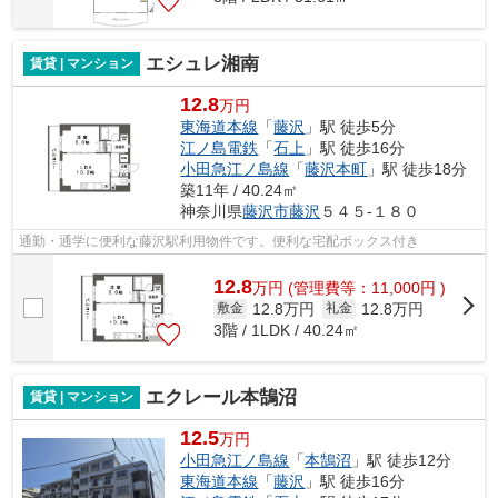
エシュレ湘南
賃貸 | マンション
12.8
万円
東海道本線
「
藤沢
」駅 徒歩5分
江ノ島電鉄
「
石上
」駅 徒歩16分
小田急江ノ島線
「
藤沢本町
」駅 徒歩18分
築11年 / 40.24㎡
神奈川県
藤沢市
藤沢
５４５-１８０
通勤・通学に便利な藤沢駅利用物件です。便利な宅配ボックス付き
12.8
万
円
(管理費等：11,000円 )
12.8万円
12.8万円
敷金
礼金
3階 / 1LDK / 40.24㎡
エクレール本鵠沼
賃貸 | マンション
12.5
万円
小田急江ノ島線
「
本鵠沼
」駅 徒歩12分
東海道本線
「
藤沢
」駅 徒歩16分