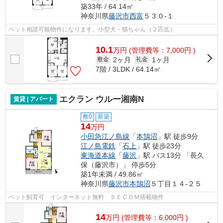
築33年 / 64.14㎡
神奈川県
藤沢市
西富
５３０-１
ペット相談可能物件になります。小型犬・猫ちゃん（２匹迄）
10.1
万
円
(管理費等：7,000円 )
2ヶ月
1ヶ月
敷金
礼金
7階 / 3LDK / 64.14㎡
エクラン ウルー湘南N
賃貸 | アパート
敷0
新築
14
万円
小田急江ノ島線
「
本鵠沼
」駅 徒歩9分
江ノ島電鉄
「
石上
」駅 徒歩23分
東海道本線
「
藤沢
」駅 バス13分 「長久
保（藤沢市）」 停歩5分
築1年未満 / 49.86㎡
神奈川県
藤沢市
本鵠沼
５丁目１４-２５
ペット飼育可 インターネット無料 ＳＥＣＯＭ搭載物件
14
万
円
(管理費等：6,000円 )