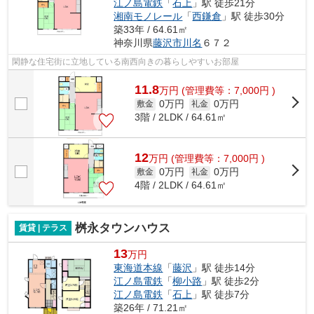
江ノ島電鉄
「
石上
」駅 徒歩21分
湘南モノレール
「
西鎌倉
」駅 徒歩30分
築33年 / 64.61㎡
神奈川県
藤沢市
川名
６７２
閑静な住宅街に立地している南西向きの暮らしやすいお部屋
11.8
万
円
(管理費等：7,000円 )
0万円
0万円
敷金
礼金
3階 / 2LDK / 64.61㎡
12
万
円
(管理費等：7,000円 )
0万円
0万円
敷金
礼金
4階 / 2LDK / 64.61㎡
桝永タウンハウス
賃貸 | テラス
13
万円
東海道本線
「
藤沢
」駅 徒歩14分
江ノ島電鉄
「
柳小路
」駅 徒歩2分
江ノ島電鉄
「
石上
」駅 徒歩7分
築26年 / 71.21㎡