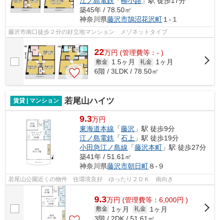
江ノ島電鉄
「
柳小路
」駅 徒歩17分
築45年 / 78.50㎡
神奈川県
藤沢市
鵠沼花沢町
１-１
藤沢市南口徒歩２分の好立地マンション メゾネットタイプ
22
万
円
(管理費等：- )
1.5ヶ月
1ヶ月
敷金
礼金
6階 / 3LDK / 78.50㎡
若尾山ハイツ
賃貸 | マンション
9.3
万円
東海道本線
「
藤沢
」駅 徒歩9分
江ノ島電鉄
「
石上
」駅 徒歩19分
小田急江ノ島線
「
藤沢本町
」駅 徒歩27分
築41年 / 51.61㎡
神奈川県
藤沢市
朝日町
８-９
若尾山公園近くの物件 住環境良好 ゆったり２ＤＫ 南向き
9.3
万
円
(管理費等：6,000円 )
1ヶ月
1ヶ月
敷金
礼金
3階 / 2DK / 51.61㎡