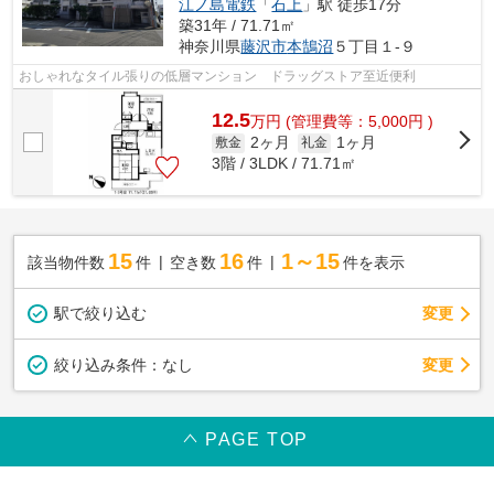
江ノ島電鉄
「
石上
」駅 徒歩17分
築31年 / 71.71㎡
神奈川県
藤沢市
本鵠沼
５丁目１-９
おしゃれなタイル張りの低層マンション ドラッグストア至近便利
12.5
万
円
(管理費等：5,000円 )
2ヶ月
1ヶ月
敷金
礼金
3階 / 3LDK / 71.71㎡
15
16
1～15
該当物件数
件
空き数
件
件を表示
駅で絞り込む
変更
変更
絞り込み条件：
なし
PAGE TOP