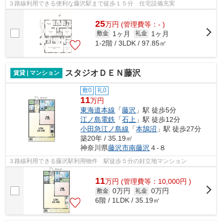
３路線利用できる便利な藤沢駅まで徒歩１５分 住宅設備充実
25
万
円
(管理費等：- )
1ヶ月
1ヶ月
敷金
礼金
1-2階 / 3LDK / 97.85㎡
スタジオＤＥＮ藤沢
賃貸 | マンション
敷0
礼0
11
万円
東海道本線
「
藤沢
」駅 徒歩5分
江ノ島電鉄
「
石上
」駅 徒歩12分
小田急江ノ島線
「
本鵠沼
」駅 徒歩27分
築20年 / 35.19㎡
神奈川県
藤沢市
南藤沢
４-８
３路線利用できる藤沢駅利用物件 駅徒歩５分の好立地マンション
11
万
円
(管理費等：10,000円 )
0万円
0万円
敷金
礼金
6階 / 1LDK / 35.19㎡