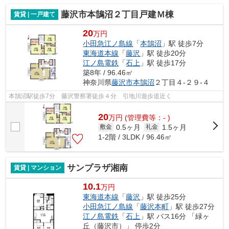
藤沢市本鵠沼２丁目戸建Ｍ棟
賃貸 | 一戸建て
20
万円
小田急江ノ島線
「
本鵠沼
」駅 徒歩7分
東海道本線
「
藤沢
」駅 徒歩20分
江ノ島電鉄
「
石上
」駅 徒歩17分
築8年 / 96.46㎡
神奈川県
藤沢市
本鵠沼
２丁目４-２９-４
本鵠沼駅徒歩7分 藤沢警察署徒歩４分 引地川遊歩道近く
20
万
円
(管理費等：- )
0.5ヶ月
1.5ヶ月
敷金
礼金
1-2階 / 3LDK / 96.46㎡
サンプラザ湘南
賃貸 | マンション
10.1
万円
東海道本線
「
藤沢
」駅 徒歩25分
小田急江ノ島線
「
藤沢本町
」駅 徒歩27分
江ノ島電鉄
「
石上
」駅 バス16分 「緑ヶ
丘（藤沢市）」 停歩2分