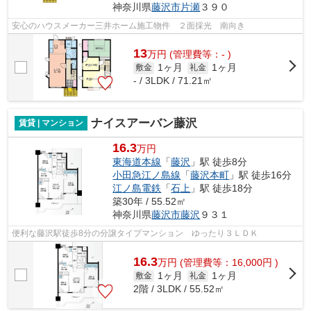
神奈川県
藤沢市
片瀬
３９０
安心のハウスメーカー三井ホーム施工物件 ２面採光 南向き
13
万
円
(管理費等：- )
1ヶ月
1ヶ月
敷金
礼金
- / 3LDK / 71.21㎡
ナイスアーバン藤沢
賃貸 | マンション
16.3
万円
東海道本線
「
藤沢
」駅 徒歩8分
小田急江ノ島線
「
藤沢本町
」駅 徒歩16分
江ノ島電鉄
「
石上
」駅 徒歩18分
築30年 / 55.52㎡
神奈川県
藤沢市
藤沢
９３１
便利な藤沢駅徒歩8分の分譲タイプマンション ゆったり３ＬＤＫ
16.3
万
円
(管理費等：16,000円 )
1ヶ月
1ヶ月
敷金
礼金
2階 / 3LDK / 55.52㎡