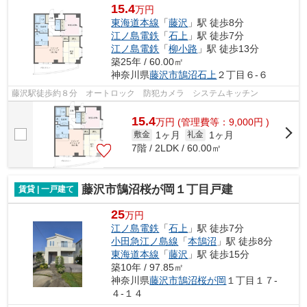
15.4
万円
東海道本線
「
藤沢
」駅 徒歩8分
江ノ島電鉄
「
石上
」駅 徒歩7分
江ノ島電鉄
「
柳小路
」駅 徒歩13分
築25年 / 60.00㎡
神奈川県
藤沢市
鵠沼石上
２丁目６-６
藤沢駅徒歩約８分 オートロック 防犯カメラ システムキッチン
15.4
万
円
(管理費等：9,000円 )
1ヶ月
1ヶ月
敷金
礼金
7階 / 2LDK / 60.00㎡
藤沢市鵠沼桜が岡１丁目戸建
賃貸 | 一戸建て
25
万円
江ノ島電鉄
「
石上
」駅 徒歩7分
小田急江ノ島線
「
本鵠沼
」駅 徒歩8分
東海道本線
「
藤沢
」駅 徒歩15分
築10年 / 97.85㎡
神奈川県
藤沢市
鵠沼桜が岡
１丁目１７-
４-１４