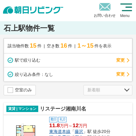
お問い合わせ
Menu
石上駅物件一覧
15
16
1～15
該当物件数
件
空き数
件
件を表示
駅で絞り込む
変更
変更
絞り込み条件：
なし
空室のみ
リステージ湘南川名
賃貸 | マンション
敷0
礼0
11.8
12
万円～
万円
東海道本線
「
藤沢
」駅 徒歩20分