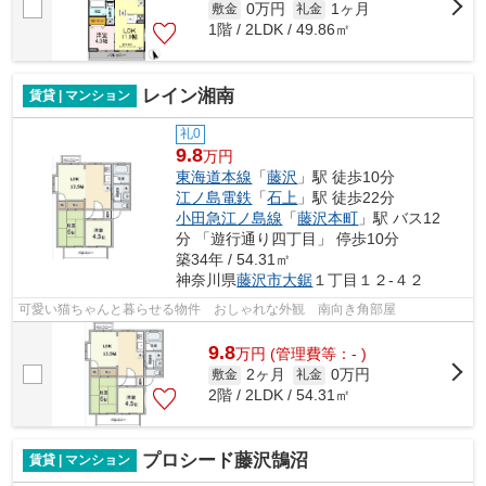
0万円
1ヶ月
敷金
礼金
1階 / 2LDK / 49.86㎡
レイン湘南
賃貸 | マンション
礼0
9.8
万円
東海道本線
「
藤沢
」駅 徒歩10分
江ノ島電鉄
「
石上
」駅 徒歩22分
小田急江ノ島線
「
藤沢本町
」駅 バス12
分 「遊行通り四丁目」 停歩10分
築34年 / 54.31㎡
神奈川県
藤沢市
大鋸
１丁目１２-４２
可愛い猫ちゃんと暮らせる物件 おしゃれな外観 南向き角部屋
9.8
万
円
(管理費等：- )
2ヶ月
0万円
敷金
礼金
2階 / 2LDK / 54.31㎡
プロシード藤沢鵠沼
賃貸 | マンション