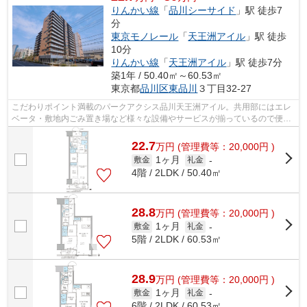
りんかい線
「
品川シーサイド
」駅 徒歩7
分
東京モノレール
「
天王洲アイル
」駅 徒歩
10分
りんかい線
「
天王洲アイル
」駅 徒歩7分
築1年 / 50.40㎡～60.53㎡
東京都
品川区
東品川
３丁目32-27
こだわりポイント満載のパークアクシス品川天王洲アイル。共用部にはエレ
ベータ・敷地内ごみ置き場など様々な設備やサービスが揃っているので便利
です。共用設備の充実している、楽し...
22.7
万
円
(管理費等：20,000円 )
1ヶ月
敷金
礼金
-
4階 / 2LDK / 50.40㎡
28.8
万
円
(管理費等：20,000円 )
1ヶ月
敷金
礼金
-
5階 / 2LDK / 60.53㎡
28.9
万
円
(管理費等：20,000円 )
1ヶ月
敷金
礼金
-
6階 / 2LDK / 60.53㎡