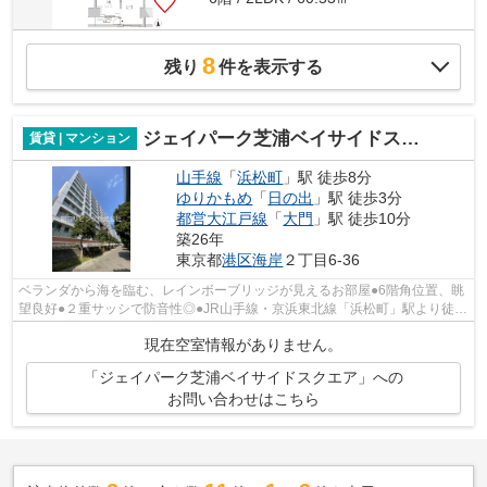
8
残り
件を表示する
ジェイパーク芝浦ベイサイドスクエア
賃貸 | マンション
山手線
「
浜松町
」駅 徒歩8分
ゆりかもめ
「
日の出
」駅 徒歩3分
都営大江戸線
「
大門
」駅 徒歩10分
築26年
東京都
港区
海岸
２丁目6-36
ベランダから海を臨む、レインボーブリッジが見えるお部屋●6階角位置、眺
望良好●２重サッシで防音性◎●JR山手線・京浜東北線「浜松町」駅より徒歩
8分●【充実の設備】浴室換気乾燥機、追...
現在空室情報がありません。
「ジェイパーク芝浦ベイサイドスクエア」への
お問い合わせはこちら