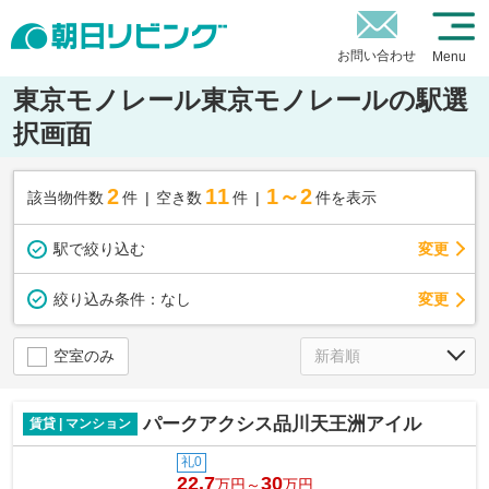
お問い合わせ
Menu
東京モノレール東京モノレールの駅選
択画面
2
11
1～2
該当物件数
件
空き数
件
件を表示
駅で絞り込む
変更
変更
絞り込み条件：
なし
空室のみ
パークアクシス品川天王洲アイル
賃貸 | マンション
礼0
22.7
30
万円～
万円