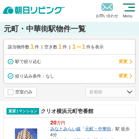
お問い合わせ
Menu
元町・中華街駅物件一覧
1
1
1～1
該当物件数
件
空き数
件
件を表示
駅で絞り込む
変更
変更
絞り込み条件：
なし
空室のみ
クリオ横浜元町壱番館
賃貸 | マンション
20
万円
みなとみらい線
「
元町・中華街
」駅 徒歩
4分