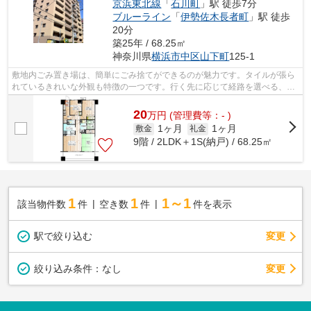
京浜東北線
「
石川町
」駅 徒歩7分
ブルーライン
「
伊勢佐木長者町
」駅 徒歩
20分
築25年 / 68.25㎡
神奈川県
横浜市中区
山下町
125-1
敷地内ごみ置き場は、簡単にごみ捨てができるのが魅力です。タイルが張ら
れているきれいな外観も特徴の一つです。行く先に応じて経路を選べる、2
駅利用可能な物件です。11階建ての物件...
20
万
円
(管理費等：- )
1ヶ月
1ヶ月
敷金
礼金
9階 / 2LDK＋1S(納戸) / 68.25㎡
1
1
1～1
該当物件数
件
空き数
件
件を表示
駅で絞り込む
変更
変更
絞り込み条件：
なし