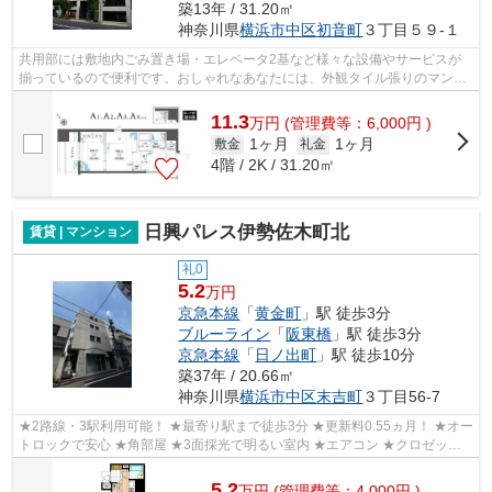
築13年 / 31.20㎡
神奈川県
横浜市中区
初音町
３丁目５９-１
共用部には敷地内ごみ置き場・エレベータ2基など様々な設備やサービスが
揃っているので便利です。おしゃれなあなたには、外観タイル張りのマンシ
ョンがおすすめです。こちらはマンショ...
11.3
万
円
(管理費等：6,000円 )
1ヶ月
1ヶ月
敷金
礼金
4階 / 2K / 31.20㎡
日興パレス伊勢佐木町北
賃貸 | マンション
礼0
5.2
万円
京急本線
「
黄金町
」駅 徒歩3分
ブルーライン
「
阪東橋
」駅 徒歩3分
京急本線
「
日ノ出町
」駅 徒歩10分
築37年 / 20.66㎡
神奈川県
横浜市中区
末吉町
３丁目56-7
★2路線・3駅利用可能！ ★最寄り駅まで徒歩3分 ★更新料0.55ヵ月！ ★オー
トロックで安心 ★角部屋 ★3面採光で明るい室内 ★エアコン ★クロゼッ
ト・シューズボックスあり
5.2
万
円
(管理費等：4,000円 )