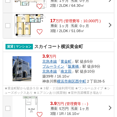
1ヶ月
0ヶ月
敷金
礼金
2階 / 2LDK / 64.30㎡
17
万
円
(管理費等：10,000円 )
1ヶ月
0ヶ月
敷金
礼金
3階 / 2LDK / 51.08㎡
スカイコート横浜黄金町
賃貸 | マンション
3.9
万円
京急本線
「
黄金町
」駅 徒歩5分
ブルーライン
「
阪東橋
」駅 徒歩9分
京急本線
「
南太田
」駅 徒歩10分
築39年 / 16.10㎡
神奈川県
横浜市南区
西中町
２丁目28-5
★黄金町駅から徒歩５分 ★３駅・２沿線利用可能 ★ワンルームタイプ ★シ
ューズボックスあり ★エアコンあり(残置物) ★室外洗濯機置き場あり
3.9
万
円
(管理費等：- )
5万円
1ヶ月
敷金
礼金
3階 / 1R / 16.10㎡