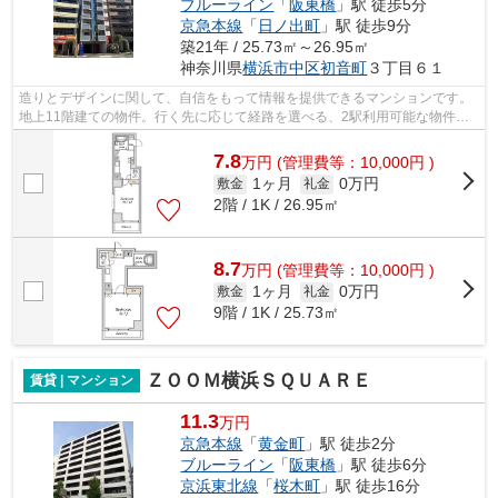
ブルーライン
「
阪東橋
」駅 徒歩5分
京急本線
「
日ノ出町
」駅 徒歩9分
築21年 / 25.73㎡～26.95㎡
神奈川県
横浜市中区
初音町
３丁目６１
造りとデザインに関して、自信をもって情報を提供できるマンションです。
地上11階建ての物件。行く先に応じて経路を選べる、2駅利用可能な物件で
す。できるだけ早めに不動産情報を集め...
7.8
万
円
(管理費等：10,000円 )
1ヶ月
0万円
敷金
礼金
2階 / 1K / 26.95㎡
8.7
万
円
(管理費等：10,000円 )
1ヶ月
0万円
敷金
礼金
9階 / 1K / 25.73㎡
ＺＯＯＭ横浜ＳＱＵＡＲＥ
賃貸 | マンション
11.3
万円
京急本線
「
黄金町
」駅 徒歩2分
ブルーライン
「
阪東橋
」駅 徒歩6分
京浜東北線
「
桜木町
」駅 徒歩16分