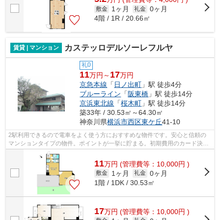
1ヶ月
0ヶ月
敷金
礼金
4階 / 1R / 20.66㎡
カステッロデルソーレフルヤ
賃貸 | マンション
礼0
11
17
万円～
万円
京急本線
「
日ノ出町
」駅 徒歩4分
ブルーライン
「
阪東橋
」駅 徒歩14分
京浜東北線
「
桜木町
」駅 徒歩14分
築33年 / 30.53㎡～64.30㎡
神奈川県
横浜市西区
東ケ丘
41-10
2駅利用できるので電車をよく使う方におすすめな物件です。安心と信頼の
マンションタイプの物件。ポイントが一挙に貯まる。初期費用のカード決済
可能です。横浜市西区エリアと京急本線...
11
万
円
(管理費等：10,000円 )
1ヶ月
0ヶ月
敷金
礼金
1階 / 1DK / 30.53㎡
17
万
円
(管理費等：10,000円 )