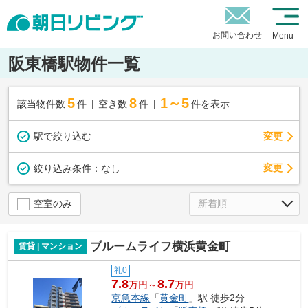
お問い合わせ
Menu
阪東橋駅物件一覧
5
8
1～5
該当物件数
件
空き数
件
件を表示
駅で絞り込む
変更
変更
絞り込み条件：
なし
空室のみ
ブルームライフ横浜黄金町
賃貸 | マンション
礼0
7.8
8.7
万円～
万円
京急本線
「
黄金町
」駅 徒歩2分