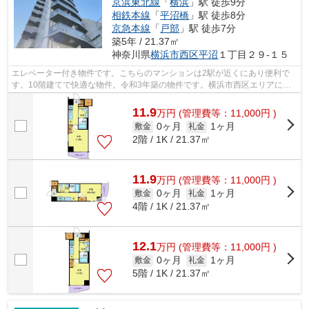
京浜東北線
「
横浜
」駅 徒歩9分
相鉄本線
「
平沼橋
」駅 徒歩8分
京急本線
「
戸部
」駅 徒歩7分
築5年 / 21.37㎡
神奈川県
横浜市西区
平沼
１丁目２９-１５
エレベーター付き物件です。こちらのマンションは2駅が近くにあり便利で
す。10階建てで快適な物件。令和3年築の物件です。横浜市西区エリアにあ
る賃貸情報のことなら、地域に密着した...
11.9
万
円
(管理費等：11,000円 )
0ヶ月
1ヶ月
敷金
礼金
2階 / 1K / 21.37㎡
11.9
万
円
(管理費等：11,000円 )
0ヶ月
1ヶ月
敷金
礼金
4階 / 1K / 21.37㎡
12.1
万
円
(管理費等：11,000円 )
0ヶ月
1ヶ月
敷金
礼金
5階 / 1K / 21.37㎡