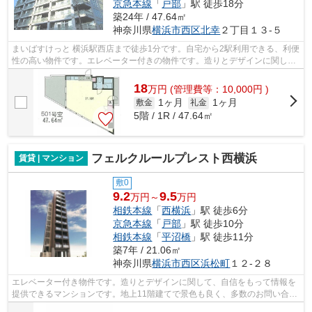
京急本線
「
戸部
」駅 徒歩18分
築24年 / 47.64㎡
神奈川県
横浜市西区
北幸
２丁目１３-５
まいばすけっと 横浜駅西店まで徒歩1分です。自宅から2駅利用できる、利便
性の高い物件です。エレベーター付きの物件です。造りとデザインに関し
て、自信をもって情報を提供できるマン...
18
万
円
(管理費等：10,000円 )
1ヶ月
1ヶ月
敷金
礼金
5階 / 1R / 47.64㎡
フェルクルールプレスト西横浜
賃貸 | マンション
敷0
9.2
9.5
万円～
万円
相鉄本線
「
西横浜
」駅 徒歩6分
京急本線
「
戸部
」駅 徒歩10分
相鉄本線
「
平沼橋
」駅 徒歩11分
築7年 / 21.06㎡
神奈川県
横浜市西区
浜松町
１２-２８
エレベーター付き物件です。造りとデザインに関して、自信をもって情報を
提供できるマンションです。地上11階建てで景色も良く、多数のお問い合わ
せをいただいております。築5年の物件...