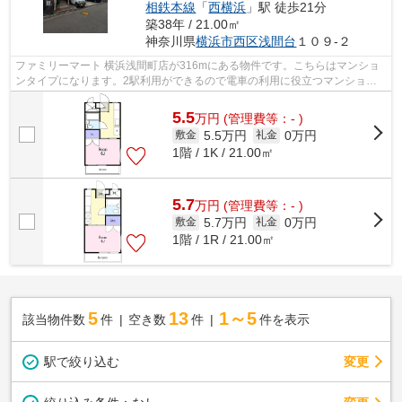
相鉄本線
「
西横浜
」駅 徒歩21分
築38年 / 21.00㎡
神奈川県
横浜市西区
浅間台
１０９-２
ファミリーマート 横浜浅間町店が316mにある物件です。こちらはマンショ
ンタイプになります。2駅利用ができるので電車の利用に役立つマンション
です。お客様の多種多様なニーズに応え...
5.5
万
円
(管理費等：- )
5.5万円
0万円
敷金
礼金
1階 / 1K / 21.00㎡
5.7
万
円
(管理費等：- )
5.7万円
0万円
敷金
礼金
1階 / 1R / 21.00㎡
5
13
1～5
該当物件数
件
空き数
件
件を表示
駅で絞り込む
変更