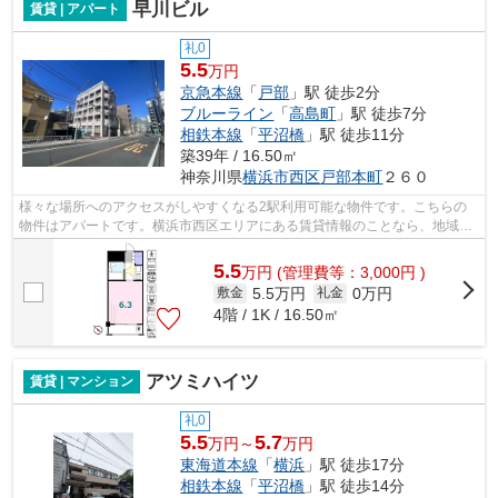
早川ビル
賃貸 | アパート
礼0
5.5
万円
京急本線
「
戸部
」駅 徒歩2分
ブルーライン
「
高島町
」駅 徒歩7分
相鉄本線
「
平沼橋
」駅 徒歩11分
築39年 / 16.50㎡
神奈川県
横浜市西区
戸部本町
２６０
様々な場所へのアクセスがしやすくなる2駅利用可能な物件です。こちらの
物件はアパートです。横浜市西区エリアにある賃貸情報のことなら、地域に
密着した当社へお任せ下さい。当社は、...
5.5
万
円
(管理費等：3,000円 )
5.5万円
0万円
敷金
礼金
4階 / 1K / 16.50㎡
アツミハイツ
賃貸 | マンション
礼0
5.5
5.7
万円～
万円
東海道本線
「
横浜
」駅 徒歩17分
相鉄本線
「
平沼橋
」駅 徒歩14分