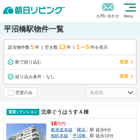
お問い合わせ
Menu
平沼橋駅物件一覧
5
13
1～5
該当物件数
件
空き数
件
件を表示
駅で絞り込む
変更
変更
絞り込み条件：
なし
空室のみ
北幸ぐうはうすＡ棟
賃貸 | マンション
18
万円
東海道本線
「
横浜
」駅 徒歩6分
相鉄本線
「
平沼橋
」駅 徒歩10分