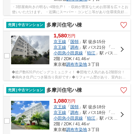
・3部屋南向きの明るい4階住戸！ ・収納が豊富なためお部屋を広々とお
使いいただけます。 ・近隣にスーパー・コンビニ等があり住環境良好！
・教育施設も充実しており、緑の多い環境で...
多摩川住宅ハ棟
売買 | 中古マンション
1,580
万
円
京王線
「
国領
」駅 徒歩15分
京王線
「
調布
」駅 バス21分 「調布第三中学校」 停歩5分
小田急小田原線
「
狛江
」駅 バス11分 「多摩川住宅中央」 停歩8分
2階 / 2DK / 41.46㎡
東京都
調布市
染地
３丁目
◆総戸数820戸のビッグコミュニティ！ ◆団地で人気のある2階部分！
◆南向き住戸につき陽当り良好です♪ ◆リフォーム歴があり、室内お綺
麗です♪ ◆バルコニー収納もあり充実した収納設備！...
多摩川住宅ハ棟
売買 | 中古マンション
1,080
万
円
京王線
「
国領
」駅 徒歩18分
京王線
「
調布
」駅 バス18分 「公園前」 停歩2分
小田急小田原線
「
狛江
」駅 バス11分 「多摩川住宅中央」 停歩4分
2階 / 2DK / 41.46㎡
東京都
調布市
染地
３丁目