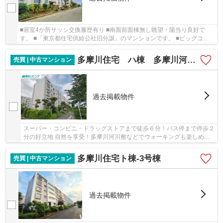
■居室4か所サッシ交換履歴有り ■南面前面棟無し眺望・陽当り良好で
す。 ■「東京都住宅供給公社旧分譲」のマンションです。 ■ビッグコミ
ュニティのハ棟全体で820世帯 ■スーパー、小中学...
多摩川住宅 ハ棟 多摩川河川敷など自然を享受できる住みやすい住環境
売買 | 中古マンション
過去掲載物件
スーパー・コンビニ・ドラッグストアまで徒歩６分！バス停まで停歩２
分の好立地 自然を享受！多摩川河川敷などでウォーキングも楽しめま
す！
多摩川住宅ト棟-3号棟
売買 | 中古マンション
過去掲載物件