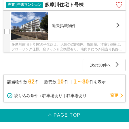
多摩川住宅ト号棟
売買 | 中古マンション
過去掲載物件
多摩川住宅ト号棟50平米超え、人気の2階物件。角部屋。洋室3部屋は、
フローリング仕様。窓サッシも交換歴有り。南向きにつき陽当り良好で
す。空室につきゆっくり内見いただけます。
次の30件へ
62
10
1～30
該当物件数
件
販売数
件
件を表示
変更
絞り込み条件：
駐車場あり｜駐車場あり
PAGE TOP