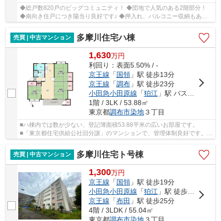
◆総戸数820戸のビッグコミュニティ！ ◆団地で人気のある2階部分！
◆南向き住戸につき陽当り良好です♪ ◆押入れ、バルコニー収納もあり
充実した収納設備！ ◆コープや郵便局、コンビニ徒...
多摩川住宅ハ棟
売買 | 中古マンション
1,630
万
円
利回り：表面5.50% / -
京王線
「
国領
」駅 徒歩13分
京王線
「
調布
」駅 徒歩23分
小田急小田原線
「
狛江
」駅 バス11分 「多摩川住宅中央」 停歩8分
1階 / 3LK / 53.88㎡
東京都
調布市
染地
３丁目
■ハ棟内では数が少ない、登記簿面積53.88平米の広いお部屋です。
■「東京都住宅供給公社旧分譲」のマンションで、管理体制良好です。 ■
人気の1階物件 ■南向き ■スーパー、コンビニ、小...
多摩川住宅ト号棟
売買 | 中古マンション
1,300
万
円
京王線
「
国領
」駅 徒歩19分
小田急小田原線
「
狛江
」駅 徒歩24分
京王線
「
布田
」駅 徒歩25分
4階 / 3LDK / 55.04㎡
東京都
調布市
染地
３丁目