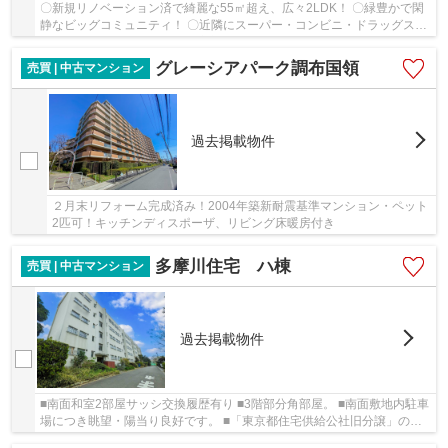
〇新規リノベーション済で綺麗な55㎡超え、広々2LDK！ 〇緑豊かで閑
静なビッグコミュニティ！ 〇近隣にスーパー・コンビニ・ドラッグスト
ア・郵便局などがあり、住環境良好！ 〇南向き...
グレーシアパーク調布国領
売買 | 中古マンション
過去掲載物件
２月末リフォーム完成済み！2004年築新耐震基準マンション・ペット
2匹可！キッチンディスポーザ、リビング床暖房付き
多摩川住宅 ハ棟
売買 | 中古マンション
過去掲載物件
■南面和室2部屋サッシ交換履歴有り ■3階部分角部屋。 ■南面敷地内駐車
場につき眺望・陽当り良好です。 ■「東京都住宅供給公社旧分譲」のマ
ンションです。 ■ビッグコミュニティのハ棟全...