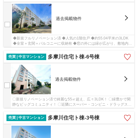
過去掲載物件
◆新規フルリノベーション済 ◆人気の1階住戸 ◆約55.04平米の3LDK
◆全室＋玄関＋バルコニーに収納有 ◆窓の外には緑が広がり、敷地内に
公園がある自然豊かな多摩川住宅
多摩川住宅ト棟-6号棟
売買 | 中古マンション
過去掲載物件
〇新規リノベーション済で綺麗な55㎡超え、広々3LDK！ 〇緑豊かで閑
静なビッグコミュニティ！ 〇近隣にスーパー・コンビニ・ドラッグスト
ア・郵便局などがあり、住環境良好！ 〇南向き...
多摩川住宅ト棟-3号棟
売買 | 中古マンション