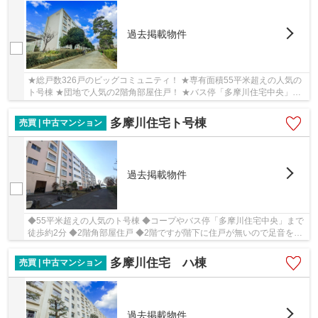
過去掲載物件
★総戸数326戸のビッグコミュニティ！ ★専有面積55平米超えの人気の
ト号棟 ★団地で人気の2階角部屋住戸！ ★バス停「多摩川住宅中央」ま
で徒歩約2分 ★コープや郵便局、コンビニ徒歩10分...
多摩川住宅ト号棟
売買 | 中古マンション
過去掲載物件
◆55平米超えの人気のト号棟 ◆コープやバス停「多摩川住宅中央」まで
徒歩約2分 ◆2階角部屋住戸 ◆2階ですが階下に住戸が無いので足音を気
にせず暮らせます 小さなお子様が居ても安心 ◆...
多摩川住宅 ハ棟
売買 | 中古マンション
過去掲載物件