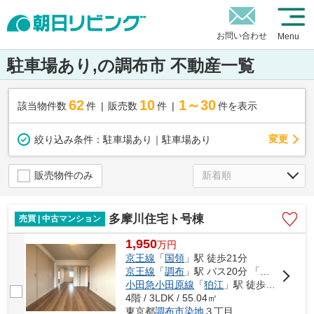
お問い合わせ
Menu
駐車場あり,の調布市 不動産一覧
62
10
1～30
該当物件数
件
販売数
件
件を表示
変更
絞り込み条件：
駐車場あり｜駐車場あり
販売物件のみ
多摩川住宅ト号棟
売買 | 中古マンション
1,950
万
円
京王線
「
国領
」駅 徒歩21分
京王線
「
調布
」駅 バス20分 「多摩川住宅中央」 停歩2分
小田急小田原線
「
狛江
」駅 徒歩26分
4階 / 3LDK / 55.04㎡
東京都
調布市
染地
３丁目