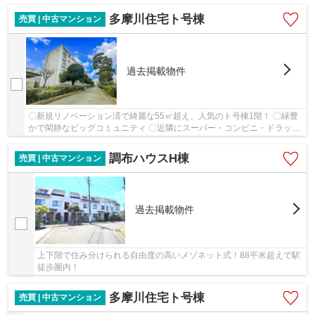
火が望めます。 ◆2022年大規模修繕工事実施済...
多摩川住宅ト号棟
売買 | 中古マンション
過去掲載物件
〇新規リノベーション済で綺麗な55㎡超え、人気のト号棟1階！ 〇緑豊
かで閑静なビッグコミュニティ 〇近隣にスーパー・コンビニ・ドラッグ
ストア・郵便局などがあり、住環境良好！ 〇...
調布ハウスH棟
売買 | 中古マンション
過去掲載物件
上下階で住み分けられる自由度の高いメゾネット式！88平米超えで駅
徒歩圏内！
多摩川住宅ト号棟
売買 | 中古マンション