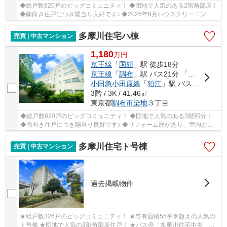
◆総戸数820戸のビッグコミュニティ！ ◆団地で人気のある2階角部屋！
◆南向き住戸につき陽当り良好です♪ ◆2026年6月ハウスクリーニング
実施済！ ◆南面棟との距離が広く開放感のある眺望...
多摩川住宅ハ棟
売買 | 中古マンション
1,180
万
円
京王線
「
国領
」駅 徒歩18分
京王線
「
調布
」駅 バス21分 「調布第三中学校」 停歩3分
小田急小田原線
「
狛江
」駅 バス11分 「多摩川住宅中央」 停歩5分
3階 / 3K / 41.46㎡
東京都
調布市
染地
３丁目
◆総戸数820戸のビッグコミュニティ！ ◆団地で人気のある3階部分！
◆南向き住戸につき陽当り良好です♪ ◆リフォーム歴があり、室内お綺
麗です♪ ◆押入れが4か所、バルコニー収納もあり充...
多摩川住宅ト号棟
売買 | 中古マンション
過去掲載物件
★総戸数326戸のビッグコミュニティ！ ★専有面積55平米超えの人気の
ト号棟 ★団地で人気の3階角部屋住戸！ ★バス停「多摩川住宅中央」ま