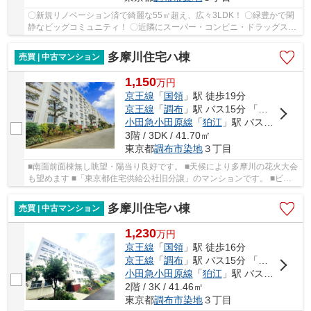
〇新規リノベーション済で綺麗な55㎡超え、広々3LDK！ 〇緑豊かで閑
静なビッグコミュニティ！ 〇近隣にスーパー・コンビニ・ドラッグスト
ア・郵便局などがあり、住環境良好！ 〇南向き...
多摩川住宅ハ棟
売買 | 中古マンション
1,150
万
円
京王線
「
国領
」駅 徒歩19分
京王線
「
調布
」駅 バス15分 「多摩川住宅中央」 停歩2分
小田急小田原線
「
狛江
」駅 バス10分 「多摩川住宅中央」 停歩2分
3階 / 3DK / 41.70㎡
東京都
調布市
染地
３丁目
■南面前面棟無し眺望・陽当り良好です。 ■天候により多摩川の花火大会
も望めます ■「東京都住宅供給公社旧分譲」のマンションです。 ■ビッ
グコミュニティのハ棟全体で820世帯 ■スーパ...
多摩川住宅ハ棟
売買 | 中古マンション
1,230
万
円
京王線
「
国領
」駅 徒歩16分
京王線
「
調布
」駅 バス15分 「公園前」 停歩1分
小田急小田原線
「
狛江
」駅 バス10分 「多摩川住宅中央」 停歩5分
2階 / 3K / 41.46㎡
東京都
調布市
染地
３丁目