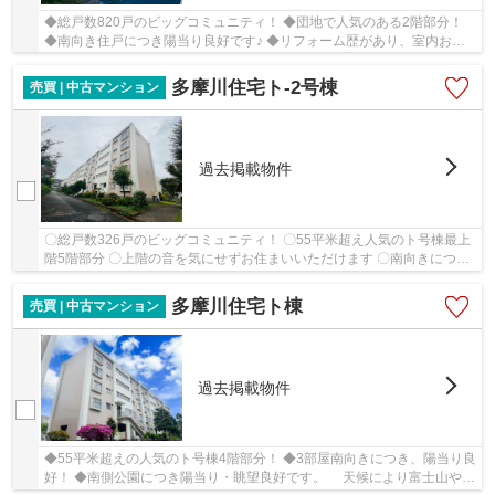
◆総戸数820戸のビッグコミュニティ！ ◆団地で人気のある2階部分！
◆南向き住戸につき陽当り良好です♪ ◆リフォーム歴があり、室内お綺
麗です♪ ◆押入れが4か所、バルコニー収納もあり充...
多摩川住宅ト-2号棟
売買 | 中古マンション
過去掲載物件
〇総戸数326戸のビッグコミュニティ！ 〇55平米超え人気のト号棟最上
階5階部分 〇上階の音を気にせずお住まいいただけます 〇南向きにつき
日照良好 〇最上階5階のため眺望良好！天候に...
多摩川住宅ト棟
売買 | 中古マンション
過去掲載物件
◆55平米超えの人気のト号棟4階部分！ ◆3部屋南向きにつき、陽当り良
好！ ◆南側公園につき陽当り・眺望良好です。 天候により富士山や花