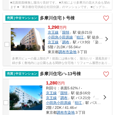
■北面前面棟無し陽当り良好です。 ■天候により多摩川の花火大会も望め
ます ■「東京都住宅供給公社旧分譲」のマンションです。 ■ビッグコミ
ュニティのハ棟全体で820世帯 ■スーパー、小...
多摩川住宅ト号棟
売買 | 中古マンション
1,290
万
円
京王線
「
国領
」駅 徒歩21分
小田急小田原線
「
狛江
」駅 徒歩23分
京王線
「
調布
」駅 バス9分 「染地通り」 停歩2分
5階 / 2LDK / 55.04㎡
東京都
調布市
染地
３丁目
多摩川ビューの最上階住戸！前面には棟が無く、陽当たり・通風良好！
緑が多く敷地内には公園もある閑静な住宅地！リフォーム履歴がありま
す♪
多摩川住宅ハ-13号棟
売買 | 中古マンション
1,280
万
円
利回り：表面5.62% / -
京王線
「
国領
」駅 徒歩16分
京王線
「
調布
」駅 バス21分 「調布第三中学校」 停歩3分
小田急小田原線
「
狛江
」駅 バス11分 「多摩川住宅中央」 停歩5分
2階 / 2DK / 41.46㎡
東京都
調布市
染地
３丁目