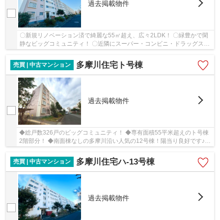
過去掲載物件
〇新規リノベーション済で綺麗な55㎡超え、広々2LDK！ 〇緑豊かで閑
静なビッグコミュニティ！ 〇近隣にスーパー・コンビニ・ドラッグスト
ア・郵便局などがあり、住環境良好！ 〇南向き...
多摩川住宅ト号棟
売買 | 中古マンション
過去掲載物件
◆総戸数326戸のビッグコミュニティ！ ◆専有面積55平米超えのト号棟
2階部分！ ◆南面棟なしの多摩川沿い人気の12号棟！陽当り良好です♪
◆リフォーム歴があり、室内大変お綺麗です♪ ◆吊戸...
多摩川住宅ハ-13号棟
売買 | 中古マンション
過去掲載物件