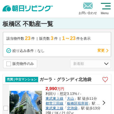
お問い合わせ
Menu
板橋区 不動産一覧
23
3
1～23
該当物件数
件
販売数
件
件を表示
変更
絞り込み条件：
なし
販売物件のみ
ガーラ・グランディ北池袋
売買 | 中古マンション
2,990
万
円
利回り：想定3.13% / -
東武東上線
「
大山
」駅 徒歩11分
都営三田線
「
板橋区役所前
」駅 徒歩12分
東武東上線
「
北池袋
」駅 徒歩13分
2階 / 1K / 21.07㎡