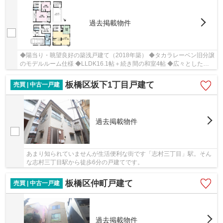
過去掲載物件
◆陽当り・眺望良好の築浅戸建て（2018年築） ◆タカラレーベン旧分譲
のモデルルーム仕様 ◆LLDK16.1帖＋続き間の和室4帖 ◆広々としたル
ーフバルコニー付き ◆ビルトインカーポートあり
板橋区坂下1丁目戸建て
売買 | 中古一戸建
過去掲載物件
あまり知られていませんが生活便利な街です「志村三丁目」駅。そん
な志村三丁目駅から徒歩6分の戸建てです。
板橋区仲町戸建て
売買 | 中古一戸建
過去掲載物件