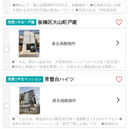
◆弊社にて『購入諸費用60万円引き』対象物件！ ◆石神井川沿いの桜
を望める2021年2月築の築浅レジデンス ◆活気のある「仲宿商店街」沿
いなので買い物便利な環境！
板橋区大山町戸建
売買 | 中古一戸建
過去掲載物件
◆「大山」駅から徒歩4分、大型商店街ハッピーロードが近く好立地！
◆採光と家族の一体感を重視した、計算された開放感のある間取り。 ◆
ホワイト基調・快適性と洗練されたデザイン、こ...
常盤台ハイツ
売買 | 中古マンション
過去掲載物件
◆「ときわ台」駅徒歩3分の駅近好立地！池袋駅まで11分のアクセス ◆
令和４年6月リノベーション済！室内丁寧にお使いです。 ◆南西向き・
三方角部屋につき、日当たり通風良好