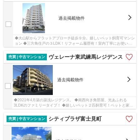
過去掲載物件
◆大山駅からフラットアプローチ徒歩９分。嬉しいペット飼育可マンシ
ョン ◆三方角住戸の３LDK！リフォーム履歴有！室内丁寧にお使いで
す
ヴェレーナ東武練馬レジデンス
売買 | 中古マンション
過去掲載物件
◆2021年4月築の築浅レジデンス。 ◆南西向き角部屋、光あふれる
3LDKのファミリータイプ！ ◆嬉しいペット２匹飼育可！ペットと家族
と一緒に住まう理想の家
シティプラザ富士見町
売買 | 中古マンション