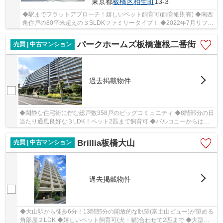
東京都
板橋区
相生町
13-3
◆駅までフラットアプローチ！嬉しいペット飼育可(飼育細則有) ◆南西
角住戸の80平米超えの３SLDKファミリータイプ！ ◆2022年7月リフォ
ーム履歴有。
パークホームズ板橋蓮根二番街
売買 | 中古マンション
過去掲載物件
◆閑静な住宅街に佇む総戸数358戸のビッグコミュニティ ◆8階部分の日
当たり通風良好な３LDK！ペット2匹まで飼育可 ◆バルコニーからはリ
バービュー、春は桜並木、夏は花火大会が望めます...
Brillia板橋大山
売買 | 中古マンション
過去掲載物件
◆大山駅から徒歩6分！13階部分の開放的な眺望(富士山ビュー)が望める
角部屋２LDK ◆嬉しいペット飼育可(犬・猫)合わせて2匹まで ◆大型ア