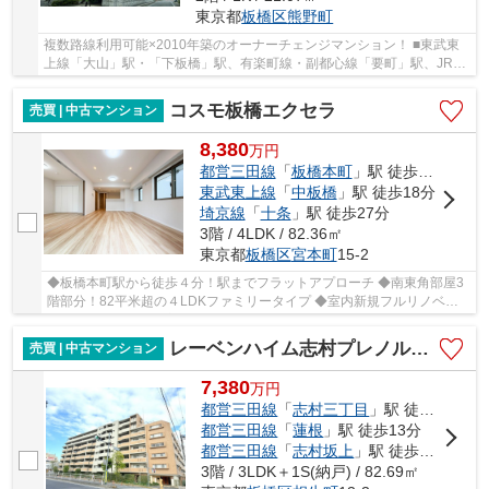
東京都
板橋区
熊野町
複数路線利用可能×2010年築のオーナーチェンジマンション！ ■東武東
上線「大山」駅・「下板橋」駅、有楽町線・副都心線「要町」駅、JR埼
京線「板橋」駅、都営三田線「板橋区役所前」駅...
コスモ板橋エクセラ
売買 | 中古マンション
8,380
万
円
都営三田線
「
板橋本町
」駅 徒歩4分
東武東上線
「
中板橋
」駅 徒歩18分
埼京線
「
十条
」駅 徒歩27分
3階 / 4LDK / 82.36㎡
東京都
板橋区
宮本町
15-2
◆板橋本町駅から徒歩４分！駅までフラットアプローチ ◆南東角部屋3
階部分！82平米超の４LDKファミリータイプ ◆室内新規フルリノベー
ション（2026年6月完了）
レーベンハイム志村プレノルガール
売買 | 中古マンション
7,380
万
円
都営三田線
「
志村三丁目
」駅 徒歩9分
都営三田線
「
蓮根
」駅 徒歩13分
都営三田線
「
志村坂上
」駅 徒歩22分
3階 / 3LDK＋1S(納戸) / 82.69㎡