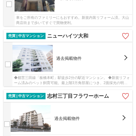
車をご所有のファミリーにもおすすめ。新規内装リフォーム済。大山
商店街まで歩いてすぐで買物便利。
ニューハイツ大和
売買 | 中古マンション
過去掲載物件
◆都営三田線「板橋本町」駅徒歩2分の駅近マンション。 ◆新規リフォ
ーム済みのペット飼育可能。最上階3方角部屋につき、2面採光の明る
いお部屋
志村三丁目フラワーホーム
売買 | 中古マンション
過去掲載物件