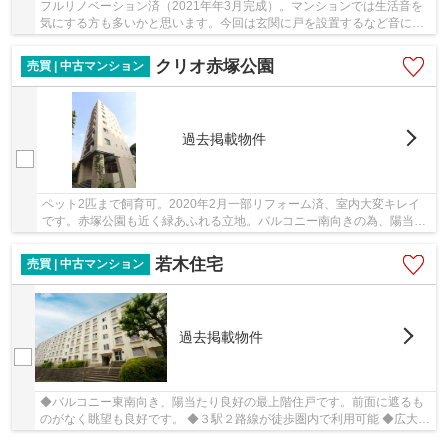
フルリノベーション済（2021年年3月完成）。マンションでは生活音を
気にする方も多いかと思います。今回は玄関に戸を設置するなど音に配
慮した間取り設計をしています。お部屋位置もマ...
クリオ赤塚公園
売買 | 中古マンション
過去掲載物件
ペット2匹まで飼育可。2020年2月一部リフォーム済、室内大変キレイ
です。赤塚公園も近く緑あふれる立地。バルコニー南向きの為、陽当た
り通風良好。二重床・二重天井
若木住宅
売買 | 中古マンション
過去掲載物件
◆バルコニー東南向き、陽当たり良好の最上階住戸です。前面に遮るも
のがなく眺望も良好です。 ◆３駅２路線が徒歩圏内で利用可能 ◆広大な
敷地（敷地面積9000平米以上）と緑豊かな環境が...