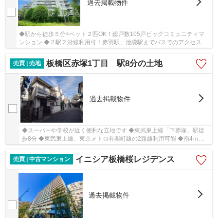
過去掲載物件
◆駅から徒歩５分×ペット２匹OK！総戸数105戸ビッグコミュニティマ
ンション ◆２駅２沿線利用可！赤羽駅、池袋駅までバスでのアクセス可
能！交通の利便性がとても良い好立地！ ◆３階部分...
板橋区赤塚1丁目 駅8分の土地
売買 | 売地
過去掲載物件
◆スーパーや学校が近く便利な立地です ◆東武東上線「下赤塚」駅徒
歩8分 ◆東武東上線、東京メトロ有楽町線の2路線利用可能 ◆南4ｍ道
路に面し採光良好
イニシア板橋桜レジデンス
売買 | 中古マンション
過去掲載物件