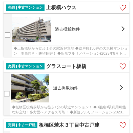
上板橋ハウス
売買 | 中古マンション
過去掲載物件
◆上板橋駅から徒歩１分の駅近好立地 ◆総戸数150戸の大規模マンショ
ン！南西向き・眺望良好！ ◆新規フルリノベーション(2023年8月下旬
完成予定)
グラスコート板橋
売買 | 中古マンション
過去掲載物件
◆板橋区役所前駅から徒歩1分の駅近マンション！ ◆3沿線3駅利用可能
な好立地！多方面へアクセス可能！ ◆新規フルリノベーション(2023年8
月下旬完成予定)。 ◆仲宿商店街まで約徒歩1分！
板橋区若木３丁目中古戸建
売買 | 中古一戸建