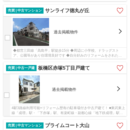
ーケード商店街「大山ハッピーロード」まで約350...
サンライフ徳丸が丘
売買 | 中古マンション
過去掲載物件
◆都営三田線「高島平」駅徒歩15分 ◆周辺に小学校、ドラッグスト
ア、公園等があり住環境良好です ◆自分好みのリフォームをされたい
方におすすめ♪
板橋区赤塚5丁目戸建て
売買 | 中古一戸建
過去掲載物件
4駅3路線利用可能×リフォーム歴有の駐車場付き中古戸建て！ ■東武東上
線「成増」駅・「下赤塚」駅、有楽町線・副都心線「地下鉄成増」駅・
「地下鉄赤塚駅」利用可能 ■内装・水回り設備...
プライムコート大山
売買 | 中古マンション