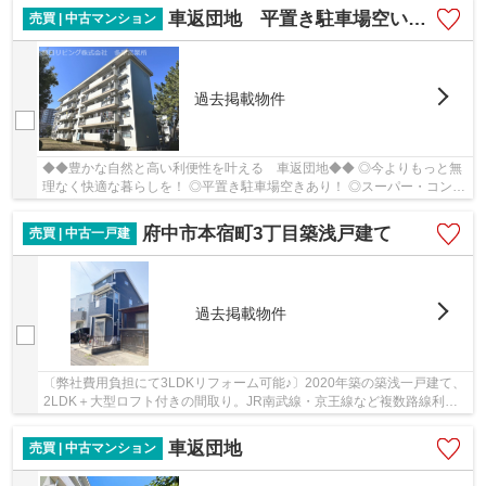
車返団地 平置き駐車場空いてます！
売買 | 中古マンション
過去掲載物件
◆◆豊かな自然と高い利便性を叶える 車返団地◆◆ ◎今よりもっと無
理なく快適な暮らしを！ ◎平置き駐車場空きあり！ ◎スーパー・コンビ
ニ充実！生活利便性の高い住環境！ ◎室内キレイに...
府中市本宿町3丁目築浅戸建て
売買 | 中古一戸建
過去掲載物件
〔弊社費用負担にて3LDKリフォーム可能♪〕2020年築の築浅一戸建て、
2LDK＋大型ロフト付きの間取り。JR南武線・京王線など複数路線利用
可能、カースペース２台分あり（車種による）
車返団地
売買 | 中古マンション