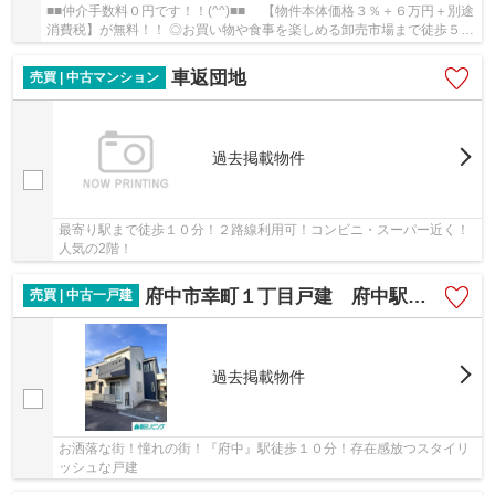
■■仲介手数料０円です！！(^^)■■ 【物件本体価格３％＋６万円＋別途
消費税】が無料！！ ◎お買い物や食事を楽しめる卸売市場まで徒歩５
分！EV付き！管理体制も良好！
車返団地
売買 | 中古マンション
過去掲載物件
最寄り駅まで徒歩１０分！２路線利用可！コンビニ・スーパー近く！
人気の2階！
府中市幸町１丁目戸建 府中駅まで１０分！理想を叶える住まい！
売買 | 中古一戸建
過去掲載物件
お洒落な街！憧れの街！『府中』駅徒歩１０分！存在感放つスタイリ
ッシュな戸建