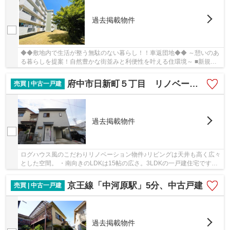
過去掲載物件
◆◆敷地内で生活が整う無駄のない暮らし！！車返団地◆◆ ～憩いのあ
る暮らしを提案！自然豊かな街並みと利便性を叶える住環境～ ■新規リ
ノベーション物件！ ■都心までのアクセス良好！
府中市日新町５丁目 リノベーション戸建て
売買 | 中古一戸建
過去掲載物件
ログハウス風のこだわりリノベーション物件♪リビングは天井も高く広々
とした空間。 ・南向きのLDKは15帖の広さ。3LDKの一戸建住宅です。
・木枠がお洒落なリビング、木目の美しいフロ...
京王線「中河原駅」5分、中古戸建
売買 | 中古一戸建
過去掲載物件