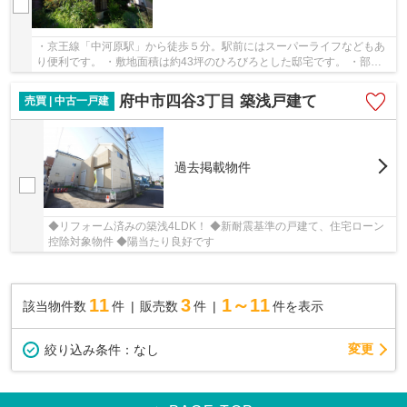
・京王線「中河原駅」から徒歩５分。駅前にはスーパーライフなどもあ
り便利です。 ・敷地面積は約43坪のひろびろとした邸宅です。 ・部屋
数多く4LDKの間取り！昔ながらの間取りのため...
府中市四谷3丁目 築浅戸建て
売買 | 中古一戸建
過去掲載物件
◆リフォーム済みの築浅4LDK！ ◆新耐震基準の戸建て、住宅ローン
控除対象物件 ◆陽当たり良好です
11
3
1～11
該当物件数
件
販売数
件
件を表示
変更
絞り込み条件：
なし