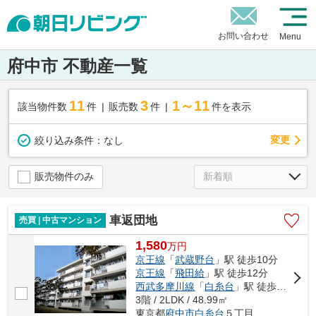
お問い合わせ
Menu
府中市 不動産一覧
11
3
1～11
該当物件数
件
販売数
件
件を表示
変更
絞り込み条件：
なし
販売物件のみ
車返団地
売買 | 中古マンション
1,580
万
円
京王線
「
武蔵野台
」駅 徒歩10分
京王線
「
飛田給
」駅 徒歩12分
西武多摩川線
「
白糸台
」駅 徒歩17分
3階 / 2LDK / 48.99㎡
東京都
府中市
白糸台
５丁目