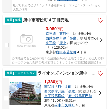
最寄り駅まで徒歩１０分！２路線利用可！コンビニ・スーパー近く！
人気の３階！
府中市若松町４丁目売地
売買 | 売地
3,980
万
円
京王線
「
東府中
」駅 徒歩14分
西武多摩川線
「
多磨
」駅 徒歩25分
京王線
「
府中
」駅 徒歩29分
- / - / 128.02㎡
東京都
府中市
若松町
４丁目
◎３階建てもご検討可能！ ◎建築条件付き土地ではございません ◎都
心へのアクセス良好 ◎敷地面積１２８．０２㎡ ◎前面道路幅員18ｍ
ライオンズマンション府中 お買い物や食事、毎日が楽しい！卸売市場まですぐ！
売買 | 中古マンション
1,380
万
円
南武線
「
府中本町
」駅 徒歩14分
西武多摩川線
「
是政
」駅 徒歩15分
京王競馬場線
「
府中競馬正門前
」駅 徒歩2
2階 / 1LDK / 48.31㎡
東京都
府中市
矢崎町
４丁目