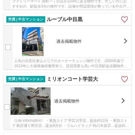
ファミリーマート 原町一丁目店が110mにある物件です。忙しい方にお
すすめの、駅徒歩3分の物件です。設備や周辺環境が整っている中古戸建
てはいかがでしょうか。不動産の購入は人生の...
ルーブル中目黒
売買 | 中古マンション
過去掲載物件
人気の目黒区東山エリアのオーナーチェンジ物件です。2000年築で
2013年に大規模修繕履歴有り。賃貸需要も高い中目黒駅徒歩圏物件で
す。
ミリオンコート学芸大
売買 | 中古マンション
過去掲載物件
《Life information》 ・東急ストア 学芸大学店…徒歩約12分 ・東急スト
ア 駒沢通り野沢店…徒歩約5分 ・ツルハドラッグ 柿の木坂店…徒歩約6
分 ・セブン-イレブン 目黒環七柿の木坂店…徒...