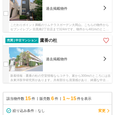
過去掲載物件
こだわりポイント満載のリムテラスガーデン大岡山。こちらの物件から
セブンイレブン 目黒南2丁目店まで324mです。物件から481mのところ
に目黒南三郵便局があります。好評の駅近物件と...
鷹番の杜
売買 | 中古マンション
過去掲載物件
新着情報：鷹番の杜の空室情報ならコチラ。家から300mのところには吉
永東洋医学研究所があります。共有部分も清潔感があり、綺麗な中古マ
ンションです。駅まで徒歩6分の場所にある物件...
15
6
1～15
該当物件数
件
販売数
件
件を表示
変更
絞り込み条件：
なし