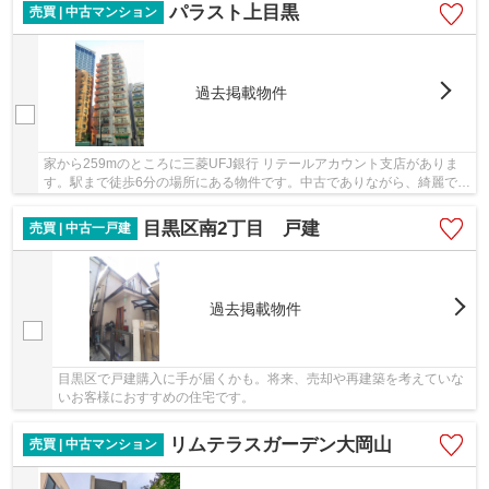
パラスト上目黒
売買 | 中古マンション
過去掲載物件
家から259mのところに三菱UFJ銀行 リテールアカウント支店がありま
す。駅まで徒歩6分の場所にある物件です。中古でありながら、綺麗で機
能的な設備のあるマンションです。エレベーター...
目黒区南2丁目 戸建
売買 | 中古一戸建
過去掲載物件
目黒区で戸建購入に手が届くかも。将来、売却や再建築を考えていな
いお客様におすすめの住宅です。
リムテラスガーデン大岡山
売買 | 中古マンション