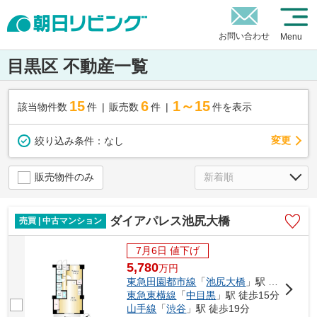
お問い合わせ
Menu
目黒区 不動産一覧
15
6
1～15
該当物件数
件
販売数
件
件を表示
変更
絞り込み条件：
なし
販売物件のみ
ダイアパレス池尻大橋
売買 | 中古マンション
7月6日 値下げ
5,780
万
円
東急田園都市線
「
池尻大橋
」駅 徒歩6分
東急東横線
「
中目黒
」駅 徒歩15分
山手線
「
渋谷
」駅 徒歩19分