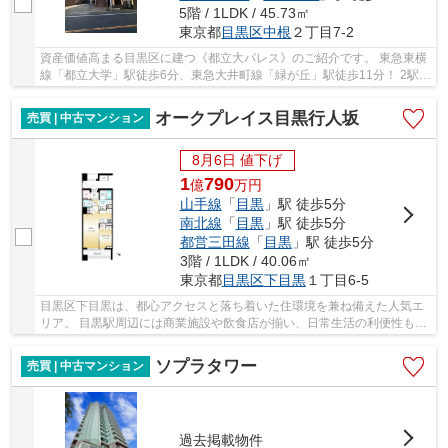
5階 / 1LDK / 45.73㎡
東京都
目黒区
中根
２丁目7-2
資産価値高まる目黒区に建つ《都立大パレス》のご紹介です。 東急東横
線「都立大学」駅徒歩6分、東急大井町線「緑が丘」駅徒歩11分！ 2駅2
路線利用可能で交通アクセスに恵まれた立地で...
オークプレイス目黒行人坂
売買 | 中古マンション
8月6日 値下げ
1
790
億
万
円
山手線
「
目黒
」駅 徒歩5分
南北線
「
目黒
」駅 徒歩5分
都営三田線
「
目黒
」駅 徒歩5分
3階 / 1LDK / 40.06㎡
東京都
目黒区
下目黒
１丁目6-5
目黒区下目黒は、都心アクセスと落ち着いた住環境を兼ね備えた人気エ
リア。 目黒駅周辺には商業施設や飲食店が揃い、日常生活の利便性も高
水準です。 一方で、目黒川沿いには四季を感...
ソプラタワー
売買 | 中古マンション
過去掲載物件