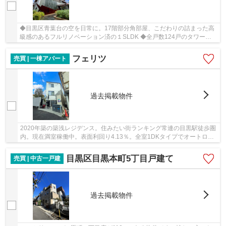
◆目黒区青葉台の空を日常に。17階部分角部屋、こだわりの詰まった高
級感のあるフルリノベーション済の１SLDK ◆全戸数124戸のタワーマ
ンションで17階のため眺望良好！ ◆ペット相談可能...
フェリツ
売買 | 一棟アパート
過去掲載物件
2020年築の築浅レジデンス。住みたい街ランキング常連の目黒駅徒歩圏
内。現在満室稼働中。表面利回り4.13％。全室1DKタイプでオートロッ
ク・浴室換気乾燥機・IHシステムキッチン完備。...
目黒区目黒本町5丁目戸建て
売買 | 中古一戸建
過去掲載物件