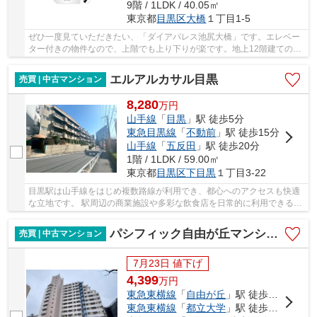
9階 / 1LDK / 40.05㎡
東京都
目黒区
大橋
１丁目1-5
ぜひ一度見ていただきたい、「ダイアパレス池尻大橋」です。エレベー
ター付きの物件なので、上階でも上り下りが楽です。地上12階建ての物
件です。好評の駅近物件となっており、駅より...
エルアルカサル目黒
売買 | 中古マンション
8,280
万
円
山手線
「
目黒
」駅 徒歩5分
東急目黒線
「
不動前
」駅 徒歩15分
山手線
「
五反田
」駅 徒歩20分
1階 / 1LDK / 59.00㎡
東京都
目黒区
下目黒
１丁目3-22
目黒駅は山手線をはじめ複数路線が利用でき、都心へのアクセスも快適
な立地です。 駅周辺の商業施設や多彩な飲食店を日常的に利用できる利
便性を備えつつ、マンション周辺は交通量も比...
パシフィック自由が丘マンション
売買 | 中古マンション
7月23日 値下げ
4,399
万
円
東急東横線
「
自由が丘
」駅 徒歩12分
東急東横線
「
都立大学
」駅 徒歩13分