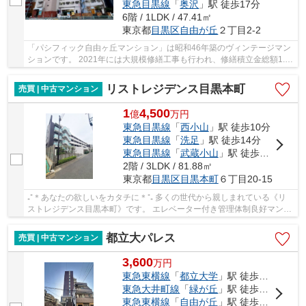
東急目黒線
「
奥沢
」駅 徒歩17分
6階 / 1LDK / 47.41㎡
東京都
目黒区
自由が丘
２丁目2-2
「パシフィック自由ヶ丘マンション」は昭和46年築のヴィンテージマン
ションです。 2021年には大規模修繕工事も行われ、修繕積立金総額1.4
億円超の管理体制良好な物件です。 エレベータ...
リストレジデンス目黒本町
売買 | 中古マンション
1
4,500
億
万
円
東急目黒線
「
西小山
」駅 徒歩10分
東急目黒線
「
洗足
」駅 徒歩14分
東急目黒線
「
武蔵小山
」駅 徒歩15分
2階 / 3LDK / 81.88㎡
東京都
目黒区
目黒本町
６丁目20-15
₊⁺＊あなたの欲しいをカタチに＊⁺₊ 多くの世代から親しまれている《リ
ストレジデンス目黒本町》です。 エレベーター付き管理体制良好マンシ
ョン！ 周辺の住環境が整っているため、子育...
都立大パレス
売買 | 中古マンション
3,600
万
円
東急東横線
「
都立大学
」駅 徒歩6分
東急大井町線
「
緑が丘
」駅 徒歩11分
東急東横線
「
自由が丘
」駅 徒歩18分