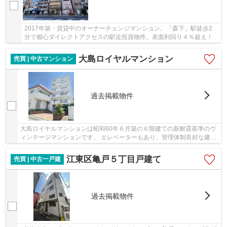
2017年築・賃貸中のオーナーチェンジマンション。「森下」駅徒歩2
分で都心ダイレクトアクセスの駅近投資物件。表面利回り４％超え！
大島ロイヤルマンション
売買 | 中古マンション
過去掲載物件
大島ロイヤルマンションは昭和60年６月築の６階建ての新耐震基準のヴ
ィンテージマンションです。 エレベーターもあり、管理体制良好な建物
です。 近隣には300mもあるサンロード中の橋...
江東区亀戸５丁目戸建て
売買 | 中古一戸建
過去掲載物件