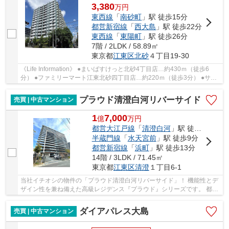
3,380
万
円
東西線
「
南砂町
」駅 徒歩15分
都営新宿線
「
西大島
」駅 徒歩22分
東西線
「
東陽町
」駅 徒歩26分
7階 / 2LDK / 58.89㎡
東京都
江東区
北砂
４丁目19-30
《Life Information》 ●まいばすけっと北砂4丁目店…約430ｍ（徒歩6
分） ●ファミリーマート江東北砂四丁目店…約220ｍ（徒歩3分） ●サン
ドラッグ砂町銀座店…約260ｍ（徒歩4分） ●アリオ...
プラウド清澄白河リバーサイド
売買 | 中古マンション
1
7,000
億
万
円
都営大江戸線
「
清澄白河
」駅 徒歩8分
半蔵門線
「
水天宮前
」駅 徒歩9分
都営新宿線
「
浜町
」駅 徒歩13分
14階 / 3LDK / 71.45㎡
東京都
江東区
清澄
１丁目6-1
当社イチオシの物件の「プラウド清澄白河リバーサイド」！ 機能性とデ
ザイン性を兼ね備えた高級レジデンス『プラウド』シリーズです。 都営
大江戸線・東京メトロ半蔵門線「清澄白河」...
ダイアパレス大島
売買 | 中古マンション