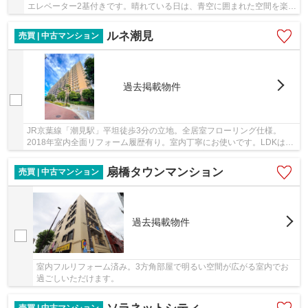
エレベーター2基付きです。晴れている日は、青空に囲まれた空間を楽し
める屋上付きの物件です。住んでいて心地の良...
ルネ潮見
売買 | 中古マンション
過去掲載物件
JR京葉線「潮見駅」平坦徒歩3分の立地。全居室フローリング仕様。
2018年室内全面リフォーム履歴有り。室内丁寧にお使いです。LDKはゆ
とりの約19.2帖。各居室収納有りで収納力も豊富です。
扇橋タウンマンション
売買 | 中古マンション
過去掲載物件
室内フルリフォーム済み。3方角部屋で明るい空間が広がる室内でお
過ごしいただけます。
売買 | 中古マンション