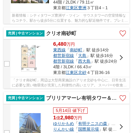
44階 / 2LDK / 79.11㎡
東京都
江東区
豊洲
３丁目4－1
新着情報：シティタワーズ豊洲ザ・ツイン サウスタワーの空室情報な
らコチラ。駅から徒歩5分に位置する、魅力的な駅近物件です。プレミア
ムシティホテルのような心地よさと雰囲気を備...
クリオ南砂町
売買 | 中古マンション
6,480
万
円
東西線
「
南砂町
」駅 徒歩14分
都営新宿線
「
大島
」駅 徒歩16分
都営新宿線
「
西大島
」駅 徒歩24分
4階 / 3LDK / 66.43㎡
東京都
江東区
北砂
４丁目36-16
「クリオ南砂町」周辺は大型商業施設のアリオ北砂を中心に、日常生活
に必要な買い物環境が充実した利便性の高いエリア。 スーパーや飲食
店、生活関連施設が徒歩圏に揃い、忙しい毎日で...
ブリリアマーレ有明タワー＆ガーデン
売買 | 中古マンション
5月14日 値下げ
1
2,980
億
万
円
ゆりかもめ
「
有明テニスの森
」駅 徒歩5分
りんかい線
「
国際展示場
」駅 徒歩8分