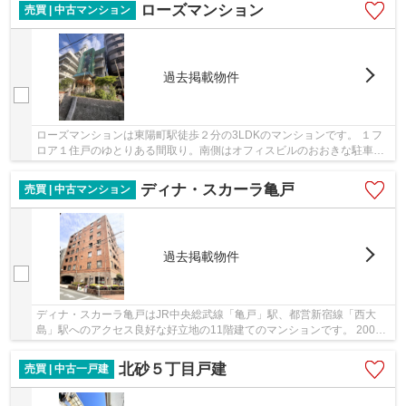
ローズマンション
売買 | 中古マンション
過去掲載物件
ローズマンションは東陽町駅徒歩２分の3LDKのマンションです。 １フ
ロア１住戸のゆとりある間取り。南側はオフィスビルのおおきな駐車場
で日中も大変明るくお過ごしいただけます。 江...
ディナ・スカーラ亀戸
売買 | 中古マンション
過去掲載物件
ディナ・スカーラ亀戸はJR中央総武線「亀戸」駅、都営新宿線「西大
島」駅へのアクセス良好な好立地の11階建てのマンションです。 2002
年3月築で管理体制も良好です。 近隣には大型商...
北砂５丁目戸建
売買 | 中古一戸建