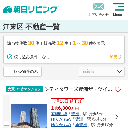
お問い合わせ
Menu
江東区 不動産一覧
30
12
1～30
該当物件数
件
販売数
件
件を表示
変更
絞り込み条件：
なし
販売物件のみ
シティタワーズ豊洲ザ・ツイン サウスタワー
売買 | 中古マンション
7月16日 値下げ
1
6,000
億
万
円
有楽町線
「
豊洲
」駅 徒歩5分
ゆりかもめ
「
豊洲
」駅 徒歩6分
ゆりかもめ
「
新豊洲
」駅 徒歩17分