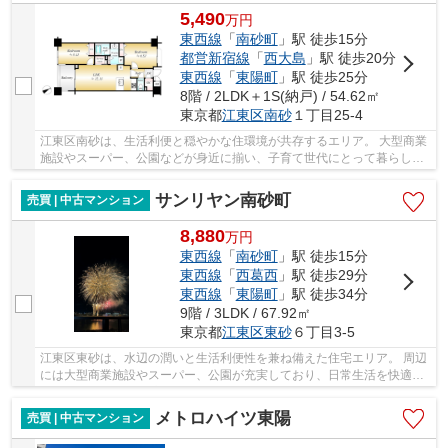
5,490
万
円
東西線
「
南砂町
」駅 徒歩15分
都営新宿線
「
西大島
」駅 徒歩20分
東西線
「
東陽町
」駅 徒歩25分
8階 / 2LDK＋1S(納戸) / 54.62㎡
東京都
江東区
南砂
１丁目25-4
江東区南砂は、生活利便と穏やかな住環境が共存するエリア。 大型商業
施設やスーパー、公園などが身近に揃い、子育て世代にとって暮らしや
すい環境が整っています。 都心へのアクセス...
サンリヤン南砂町
売買 | 中古マンション
8,880
万
円
東西線
「
南砂町
」駅 徒歩15分
東西線
「
西葛西
」駅 徒歩29分
東西線
「
東陽町
」駅 徒歩34分
9階 / 3LDK / 67.92㎡
東京都
江東区
東砂
６丁目3-5
江東区東砂は、水辺の潤いと生活利便性を兼ね備えた住宅エリア。 周辺
には大型商業施設やスーパー、公園が充実しており、日常生活を快適に
支えてくれます。 都心へのアクセスを確保し...
メトロハイツ東陽
売買 | 中古マンション