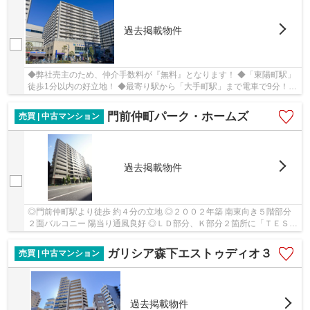
過去掲載物件
◆弊社売主のため、仲介手数料が『無料』となります！ ◆「東陽町駅」
徒歩1分以内の好立地！ ◆最寄り駅から「大手町駅」まで電車で9分！
◆モノトーン調モダンテイストの新規大規模リフォ...
門前仲町パーク・ホームズ
売買 | 中古マンション
過去掲載物件
◎門前仲町駅より徒歩 約４分の立地 ◎２００２年築 南東向き５階部分
２面バルコニー 陽当り通風良好 ◎ＬＤ部分、Ｋ部分２箇所に「ＴＥＳ床
暖房」完備 ◎浴室「ＴＥＳ換気乾燥機」洗面室...
ガリシア森下エストゥディオ３
売買 | 中古マンション
過去掲載物件