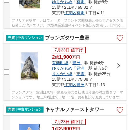
ゆりかもめ
「
有明
」駅 徒歩9分
13階 / 2LDK / 65.82㎡
東京都
江東区
有明
１丁目4-11
ブリリア有明マーレはウォーターフロントの開放感と都心アクセスを兼
ね備えた湾岸エリア。 大型商業施設やイベント施設が集積し、日常の利
便性と非日常の楽しさが共存するゆとりのある...
ブランズタワー豊洲
売買 | 中古マンション
7月23日 値下げ
2
1,900
億
万
円
有楽町線
「
豊洲
」駅 徒歩4分
ゆりかもめ
「
豊洲
」駅 徒歩5分
りんかい線
「
東雲
」駅 徒歩25分
15階 / 3LDK / 75.88㎡
東京都
江東区
豊洲
５丁目1-13
ブランズタワー豊洲は東急不動産各部式会社他旧分譲の対規模タワーマ
ンションです。 地上48階建て、地下1階、共有施設が充実しています。
近隣には大型商業施設やスーパー、風通しや夜...
キャナルファーストタワー
売買 | 中古マンション
7月23日 値下げ
1
2,900
億
万
円