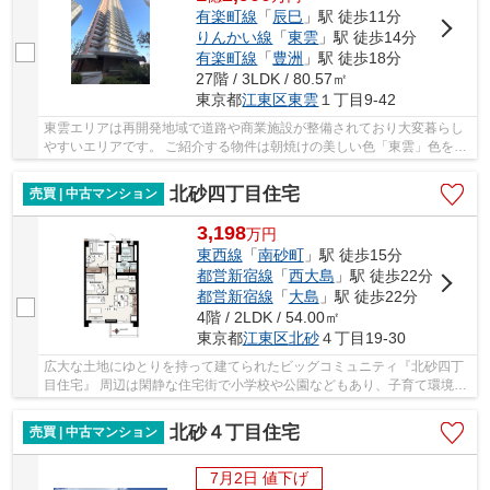
有楽町線
「
辰巳
」駅 徒歩11分
りんかい線
「
東雲
」駅 徒歩14分
有楽町線
「
豊洲
」駅 徒歩18分
27階 / 3LDK / 80.57㎡
東京都
江東区
東雲
１丁目9-42
東雲エリアは再開発地域で道路や商業施設が整備されており大変暮らし
やすいエリアです。 ご紹介する物件は朝焼けの美しい色「東雲」色を外
観に取り入れたお洒落なアクセントカラーが特...
北砂四丁目住宅
売買 | 中古マンション
3,198
万
円
東西線
「
南砂町
」駅 徒歩15分
都営新宿線
「
西大島
」駅 徒歩22分
都営新宿線
「
大島
」駅 徒歩22分
4階 / 2LDK / 54.00㎡
東京都
江東区
北砂
４丁目19-30
広大な土地にゆとりを持って建てられたビッグコミュニティ『北砂四丁
目住宅』 周辺は閑静な住宅街で小学校や公園などもあり、子育て環境に
も適した住環境です。 昔ながらの賑わいを残...
北砂４丁目住宅
売買 | 中古マンション
7月2日 値下げ