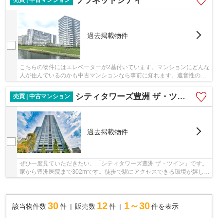
ソラネットシティ
過去掲載物件
こちらの物件にはエレベーターが2基付いています。マンションにどんな
人が住んでいるのかも中古マンションなら事前に知れます。遮音性の高
い二重天井です。好評の駅近物件となっており...
シティタワーズ豊洲 ザ・ツイン
売買 | 中古マンション
過去掲載物件
ぜひ一度見ていただきたい、「シティタワーズ豊洲 ザ・ツイン」です。
家から豊洲医院まで302mです。徒歩で駅にアクセスできる環境が嬉し
い、駅徒歩4分圏内の物件です。地震エネルギー...
30
12
1～30
該当物件数
件
販売数
件
件を表示