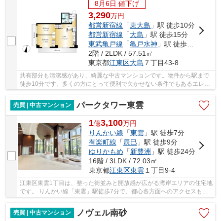
8月6日 値下げ
3,290
万
円
都営新宿線
「
東大島
」駅 徒歩10分
都営新宿線
「
大島
」駅 徒歩15分
東武亀戸線
「
亀戸水神
」駅 徒歩17分
2階 / 2LDK / 57.51㎡
東京都
江東区
大島
７丁目43-8
共有部分も清潔感があり、綺麗な中古マンションです。物件から駅まで
徒歩10分です。多くの方にとって便利で欠かせない条件でもあるエレベ
ーター付きの物件です。江東区の不動産情報を...
パークタワー東雲
売買 | 中古マンション
1
3,100
億
万
円
りんかい線
「
東雲
」駅 徒歩7分
有楽町線
「
辰巳
」駅 徒歩9分
ゆりかもめ
「
新豊洲
」駅 徒歩24分
16階 / 3LDK / 72.03㎡
東京都
江東区
東雲
１丁目9-4
江東区東雲1丁目は、整った街並みと開放感が広がる湾岸エリアの住宅地
です。 りんかい線「東雲」駅徒歩7分で、都心各方面へのアクセスも確
保されています。 周辺には大型商業施設やス...
ノヴェル南砂
売買 | 中古マンション