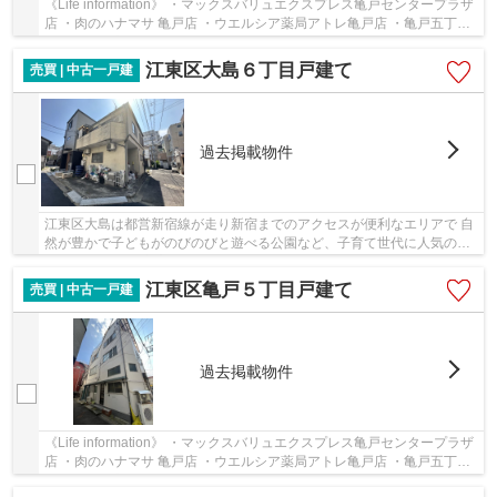
《Life information》 ・マックスバリュエクスプレス亀戸センタープラザ
店 ・肉のハナマサ 亀戸店 ・ウエルシア薬局アトレ亀戸店 ・亀戸五丁目
中央通り商店街 ・カメイドクロック etc…...
江東区大島６丁目戸建て
売買 | 中古一戸建
過去掲載物件
江東区大島は都営新宿線が走り新宿までのアクセスが便利なエリアで 自
然が豊かで子どもがのびのびと遊べる公園など、子育て世代に人気のあ
るエリアです。 商店街も近く、日々の買い物...
江東区亀戸５丁目戸建て
売買 | 中古一戸建
過去掲載物件
《Life information》 ・マックスバリュエクスプレス亀戸センタープラザ
店 ・肉のハナマサ 亀戸店 ・ウエルシア薬局アトレ亀戸店 ・亀戸五丁目
中央通り商店街 ・カメイドクロック etc…...