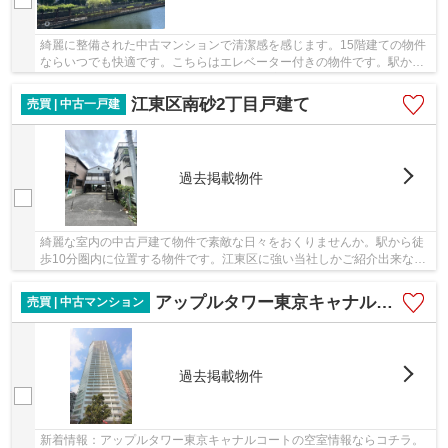
綺麗に整備された中古マンションで清潔感を感じます。15階建ての物件
ならいつでも快適です。こちらはエレベーター付きの物件です。駅から
徒歩10分の場所に位置する物件です。不動産の...
江東区南砂2丁目戸建て
売買 | 中古一戸建
過去掲載物件
綺麗な室内の中古戸建て物件で素敵な日々をおくりませんか。駅から徒
歩10分圏内に位置する物件です。江東区に強い当社しかご紹介出来ない
物件があります。詳細な情報をお求めの方は、...
アップルタワー東京キャナルコート
売買 | 中古マンション
過去掲載物件
新着情報：アップルタワー東京キャナルコートの空室情報ならコチラ。