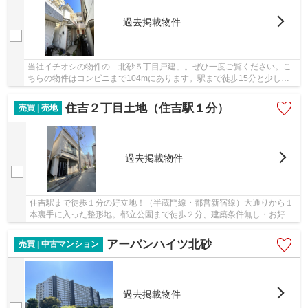
過去掲載物件
当社イチオシの物件の「北砂５丁目戸建」。ぜひ一度ご覧ください。こ
ちらの物件はコンビニまで104mにあります。駅まで徒歩15分と少し離
れた物件です。こちらは中古一戸建ての物件です...
住吉２丁目土地（住吉駅１分）
売買 | 売地
過去掲載物件
住吉駅まで徒歩１分の好立地！（半蔵門線・都営新宿線）大通りから１
本裏手に入った整形地。都立公園まで徒歩２分、建築条件無し・お好き
なハウスメーカーで建築可
アーバンハイツ北砂
売買 | 中古マンション
過去掲載物件