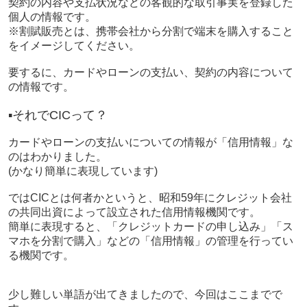
契約の内容や支払状況などの客観的な取引事実を登録した
個人の情報です。
※割賦販売とは、携帯会社から分割で端末を購入すること
をイメージしてください。
要するに、カードやローンの支払い、契約の内容について
の情報です。
▪それで
CIC
って？
カードやローンの支払いについての情報が「信用情報」な
のはわかりました。
(
かなり簡単に表現しています
)
では
CIC
とは何者かというと、昭和
59
年にクレジット会社
の共同出資によって設立された信用情報機関です。
簡単に表現すると、「クレジットカードの申し込み」「ス
マホを分割で購入」などの「信用情報」の管理を行ってい
る機関です。
少し難しい単語が出てきましたので、今回はここまでで