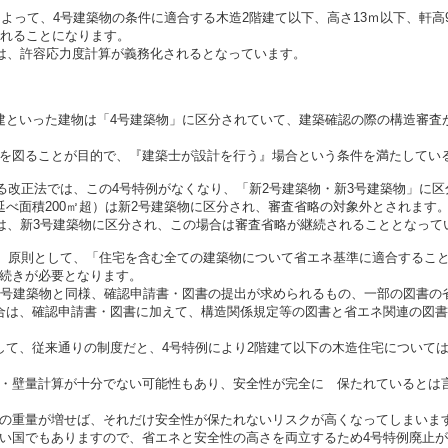
によって、4号建築物の条件に適合する木造2階建て以下、高さ13ｍ以下、軒高
されることになります。
ては、許容応力度計算が義務化されるとなっています。
建といった建物は「4号建築物」に区分されていて、建築確認の際の構造審査
を図ることが目的で、『建築士が設計を行う』場合という条件を満たしてい
いる改正法では、この4号特例がなくなり、「新2号建築物・新3号建築物」に
延べ面積200㎡超）は新2号建築物に区分され、審査省略の対象外とされます
建は、新3号建築物に区分され、この場合は審査省略が継続されることとなって
では、原則として、「住宅を含む全ての建築物について省エネ基準に適合するこ
続きが必要となります。
4号建築物と同様、確認申請書・図書の提出が求められるもの、一部の図書の
合は、確認申請書・図書に加えて、構造関係規定等の図書と省エネ関連の図
して、従来通りの制度だと、4号特例により2階建て以下の木造住宅について
・壁量計算が十分でない可能性もあり、安全性が完全に 保たれているとは
の重量が増せば、それだけ安全性が保たれないリスクが高くなってしまいま
い国でもありますので、省エネと安全性の高さを両立するため4号特例廃止