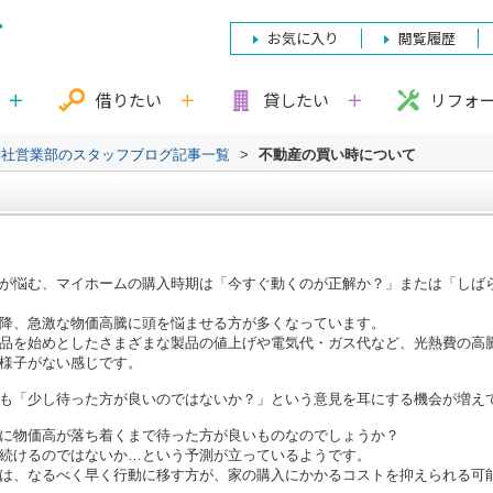
お気に入り
閲覧履歴
借りたい
貸したい
リフォ
本社営業部のスタッフブログ記事一覧
>
不動産の買い時について
が悩む、マイホームの購入時期は「今すぐ動くのが正解か？」または「しば
降、急激な物価高騰に頭を悩ませる方が多くなっています。
品を始めとしたさまざまな製品の値上げや電気代・ガス代など、光熱費の高
様子がない感じです。
も「少し待った方が良いのではないか？」という意見を耳にする機会が増え
に物価高が落ち着くまで待った方が良いものなのでしょうか？
続けるのではないか…という予測が立っているようです。
は、なるべく早く行動に移す方が、家の購入にかかるコストを抑えられる可