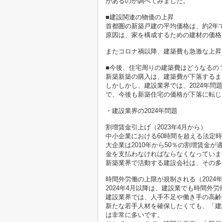
があるのか調べてみました。
■建設関連の物価の上昇
首都圏の新築戸建の平均価格は、約2年
原因は、家を構成するための建材の価格
またコロナ禍以降、建築費も急激な上昇
■今後、住宅周りの建築費はどうなるの
新築新築の購入は、建築費が下落するま
しかしかし、建設業界では、2024年
で、今後も新築住宅の価格が下落に転じ
・建設業界の2024年問題
割増賃金引上げ（2023年4月から）
中小企業における60時間を超える法定
大企業は2010年から50％の割増賃金
金を支払わなければならなくなっていま
新築業界で活動する建設会社は、その多
時間外労働の上限が規制される（2024
2024年4月以降は、建設業でも時間外
建設業界では、人手不足や働き手の高齢
新たな若手人材を確保したくても、「建
は非常に多いです。