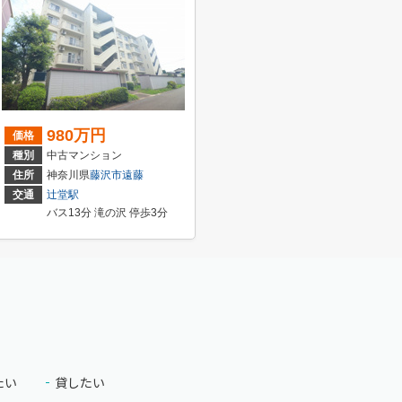
980万円
価格
種別
中古マンション
住所
神奈川県
藤沢市
遠藤
交通
辻堂駅
バス13分 滝の沢 停歩3分
たい
貸したい