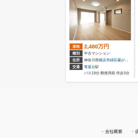
2,480万円
価格
種別
中古マンション
住所
神奈川県
横浜市緑区
霧が丘
４丁目
交通
青葉台駅
バス19分 郵便局前 停歩3分
会社概要