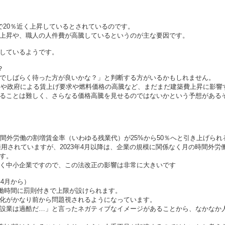
で20％近く上昇しているとされているのです。
上昇や、職人の人件費が高騰しているというのが主な要因です。
しているようです。
？
でしばらく待った方が良いかな？」と判断する方がいるかもしれません。
問題や政府による賃上げ要求や燃料価格の高騰など、まだまだ建築費上昇に影
ることは難しく、さらなる価格高騰を見せるのではないかという予想がある
時間外労働の割増賃金率（いわゆる残業代）が25%から50％へと引き上げら
が適用されていますが、2023年4月以降は、企業の規模に関係なく月の時間外労
す。
く中小企業ですので、この法改正の影響は非常に大きいです
年4月から）
労働時間に罰則付きで上限が設けられます。
化がかなり前から問題視されるようになっています。
設業は過酷だ…」と言ったネガティブなイメージがあることから、なかなか