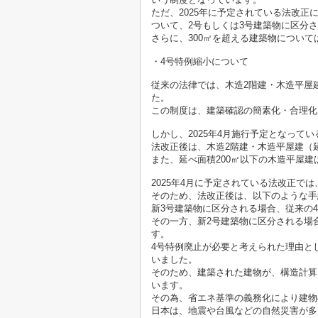
ただ、2025年に予定されている法改正
ついて、2号もしくは3号建築物に区分
さらに、300㎡を超える建築物につい
・4号特例縮小について
従来の法律では、木造2階建・木造平屋
た。
この制度は、建築確認の簡素化・合理化
しかし、2025年4月施行予定となって
法改正後は、木造2階建・木造平屋建（
また、延べ面積200㎡以下の木造平屋
2025年4月に予定されている法改正
そのため、法改正後は、以下のような手
新3号建築物に区分される場合、従来の
その一方、新2号建築物に区分される場
す。
4号特例廃止が必要と考えられた理由と
いました。
そのため、建築された建物が、構造計算
います。
その為、省エネ基準の義務化により建物
日本は、地震や台風などの自然災害が多