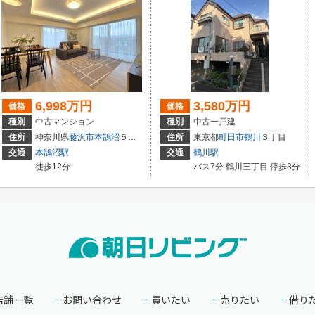
6,998万円
3,580万円
価格
価格
種別
中古マンション
種別
中古一戸建
1-7
住所
神奈川県
藤沢市
本鵠沼
５丁目
住所
東京都
町田市
鶴川
３丁目
交通
本鵠沼駅
交通
鶴川駅
徒歩12分
バス7分 鶴川三丁目 停歩3分
店舗一覧
お問い合わせ
買いたい
売りたい
借り