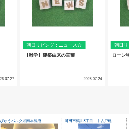
朝日リビング：ニュース☆
朝日リ
【雑学】建築由来の言葉
ローン
26-07-27
2026-07-24
びゅうパルク湘南本鵠沼
町田市鶴川3丁目 中古戸建