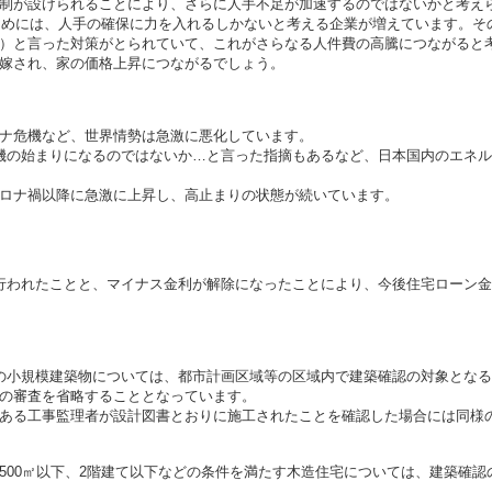
制が設けられることにより、さらに人手不足が加速するのではないかと考え
るためには、人手の確保に力を入れるしかないと考える企業が増えています。
）と言った対策がとられていて、これがさらなる人件費の高騰につながると
嫁され、家の価格上昇につながるでしょう。
ナ危機など、世界情勢は急激に悪化しています。
機の始まりになるのではないか…と言った指摘もあるなど、日本国内のエネ
ロナ禍以降に急激に上昇し、高止まりの状態が続いています。
行われたことと、マイナス金利が解除になったことにより、今後住宅ローン
の小規模建築物については、都市計画区域等の区域内で建築確認の対象とな
の審査を省略することとなっています。
ある工事監理者が設計図書とおりに施工されたことを確認した場合には同様
500㎡以下、2階建て以下などの条件を満たす木造住宅については、建築確