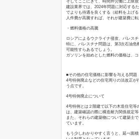
そしてここにきて、時間外労働に上限規
建設業界では、2024年問題に対応す
でよりも待遇を良くする（給料を上げる
人件費が高騰すれば、それが建築費に転
・燃料価格の高騰
ロシアによるウクライナ侵攻、パレスチ
特に、パレスチナ問題は、第3次石油危
可能性すらあるでしょう。
ガソリンを始めとした燃料の価格は、コ
■その他の住宅価格に影響を与える問題
4号特例廃止などの住宅周りの法改正が
う点です。
4号特例廃止について
4号特例とは２階建て以下の木造住宅等
は、建築確認の際に構造耐力関係規定等
また、それらの建築物について建築士で
ています。
もう少しわかりやすく言うと、延べ面積
いう制度となっています。