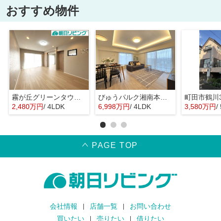
おすすめ物件
霧が丘グリーンタウン4丁目1街区
びゅうパルク湘南本鵠沼
2,480万円
/ 4LDK
6,998万円
/ 4LDK
3,580万円
/
PAGE TOP
会社情報
店舗一覧
お問い合わせ
買いたい
売りたい
借りたい