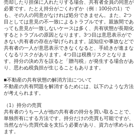
売却したり担保に入れたりする場合、共有者全員の同意が
必要です。たとえ持分がごくわずか（例：100分の1）で
も、その人の同意がなければ処分できません。また、2つ
目としては意見の不一致によるトラブルです。親族間であ
っても意見が一致しないケースは多く、共有状態が長期化
するとトラブルの原因となります。3つ目は意思表示がで
きない共有者の存在が挙げられます。認知症や事故などで
共有者の一人が意思表示できなくなると、手続きが進まな
くなるリスクがあります。4つ目は税務リスクとなりま
す。持分の決め方を誤ると「贈与税」が発生する場合があ
り、思わぬ税負担が生じることもあります。
■不動産の共有状態の解消方法について
不動産の共有問題を解消するためには、以下のような方法
が考えられます。
（1）持分の売買
共有者のうち一人が他の共有者の持分を買い取ることで、
単独所有にする方法です。持分だけの売買も可能ですが、
当然ながら売買代金を支払う必要があり、資力が求められ
ます。