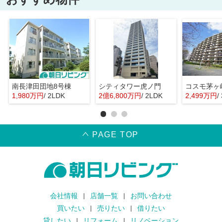
南長津田団地8号棟
シティタワー虎ノ門
コスモ茅ヶ
1,980万円
/ 2LDK
2億6,800万円
/ 2LDK
2,499万円
/
PAGE TOP
会社情報
店舗一覧
お問い合わせ
買いたい
売りたい
借りたい
貸したい
リフォーム
リノベーション