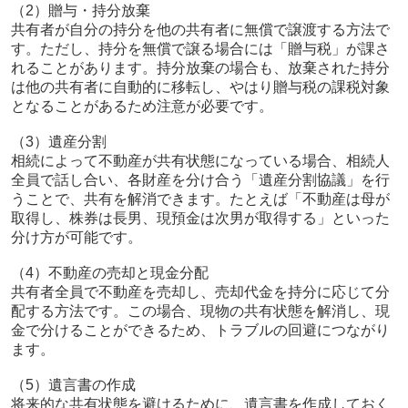
（2）贈与・持分放棄
共有者が自分の持分を他の共有者に無償で譲渡する方法で
す。ただし、持分を無償で譲る場合には「贈与税」が課さ
れることがあります。持分放棄の場合も、放棄された持分
は他の共有者に自動的に移転し、やはり贈与税の課税対象
となることがあるため注意が必要です。
（3）遺産分割
相続によって不動産が共有状態になっている場合、相続人
全員で話し合い、各財産を分け合う「遺産分割協議」を行
うことで、共有を解消できます。たとえば「不動産は母が
取得し、株券は長男、現預金は次男が取得する」といった
分け方が可能です。
（4）不動産の売却と現金分配
共有者全員で不動産を売却し、売却代金を持分に応じて分
配する方法です。この場合、現物の共有状態を解消し、現
金で分けることができるため、トラブルの回避につながり
ます。
（5）遺言書の作成
将来的な共有状態を避けるために、遺言書を作成しておく