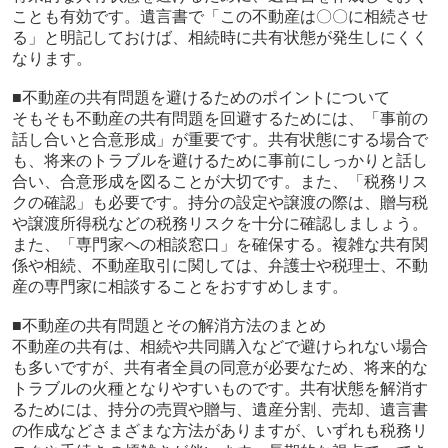
ことも有効です。遺言書で「この不動産は〇〇に相続させ
る」と明記しておけば、相続時に共有状態が発生しにくく
なります。
■不動産の共有問題を避けるためのポイントについて
そもそも不動産の共有問題を回避するためには、「事前の
話し合いと合意形成」が重要です。共有状態にする場合で
も、将来のトラブルを避けるために事前にしっかりと話し
合い、合意形成を図ることが大切です。また、「税務リス
クの確認」も必要です。持分の設定や譲渡の際は、贈与税
や譲渡所得税などの税務リスクを十分に確認しましょう。
また、「専門家への相談窓口」を確保する。複雑な共有関
係や相続、不動産取引に関しては、弁護士や税理士、不動
産の専門家に相談することをおすすめします。
■不動産の共有問題とその解消方法のまとめ
不動産の共有は、相続や共同購入などで避けられない場合
も多いですが、共有者全員の同意が必要なため、将来的な
トラブルの火種となりやすいものです。共有状態を解消す
るためには、持分の売買や贈与、遺産分割、売却、遺言書
の作成などさまざまな方法がありますが、いずれも税務リ