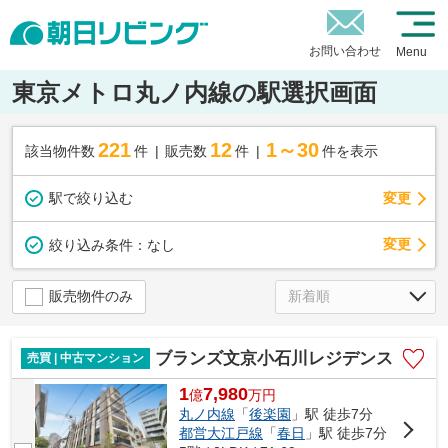
お問い合わせ
Menu
東京メトロ丸ノ内線の駅選択画面
221
12
1～30
該当物件数
件
販売数
件
件を表示
駅で絞り込む
変更
変更
絞り込み条件：
なし
販売物件のみ
ブランズ文京小石川レジデンス
売買 | 中古マンション
1
7,980
億
万
円
丸ノ内線
「
後楽園
」駅 徒歩7分
都営大江戸線
「
春日
」駅 徒歩7分