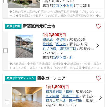
5階 / 3LDK / 71.69㎡
東京都
文京区
小石川
３丁目25-8
◆文教の品格の閑静な住宅街に佇む東急不動産旧分譲「ブランズ」シリ
ーズ ◆後楽園駅・春日駅から徒歩7分の3駅4沿線利用可能な好立地 ◆南
東向きの日当たり良好な３LDKファミリータイプ。...
新宿区南元町土地
売買 | 売地
1
2,800
億
万
円
総武線
「
信濃町
」駅 徒歩6分
総武線
「
四ツ谷
」駅 徒歩15分
丸ノ内線
「
四谷三丁目
」駅 徒歩14分
- / - / 82.63㎡
東京都
新宿区
南元町
◆JR総武線・中央線「信濃町駅」徒歩6分 ◆JR総武線・中央線、東京メ
トロ丸ノ内線、東京メトロ南北線「四ツ谷駅」徒歩13分 ◆東京メトロ丸
ノ内線「四谷三丁目駅」徒歩13分 ◆都営大江戸線...
四谷ガーデニア
売買 | 中古マンション
1
1,800
億
万
円
都営新宿線
「
曙橋
」駅 徒歩2分
丸ノ内線
「
四谷三丁目
」駅 徒歩9分
都営大江戸線
「
若松河田
」駅 徒歩13分
7階 / 2LDK / 77.90㎡