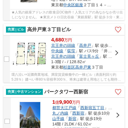
東京都
中央区
銀座
２丁目１４－１６
★人気の銀座アドレスの飲食店OC物件！人気エリアの為なかなか売り出
しになりません。 ★東京メトロ日比谷線「東銀座駅」駅 徒歩３分・東京
メトロ丸の内線「銀座駅」駅徒歩７分 の好立地...
高井戸東３丁目ビル
売買 | ビル
4,680
万
円
京王井の頭線
「
高井戸
」駅 徒歩8分
中央線
「
荻窪
」駅 バス9分 「井の頭通り」 停歩4分
京王井の頭線
「
富士見ヶ丘
」駅 徒歩16分
1-3階 / - / 128.82㎡
東京都
杉並区
高井戸東
３丁目
環八沿い×近隣商業地域、満室賃貸稼働中の一棟ビル（表面利回り約
5.28％）建ぺい率80％容積率300％、将来は建替え用地としても期待で
きるポテンシャルのある物件です。（賃貸中のため...
パークタワー西新宿
売買 | 中古マンション
1
9,900
億
万
円
都営大江戸線
「
西新宿五丁目
」駅 徒歩7分
丸ノ内線
「
西新宿
」駅 徒歩10分
山手線
「
新宿
」駅 徒歩19分
14階 / 2LDK / 61.02㎡