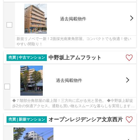
過去掲載物件
新規リノベで一新！2面採光南東角部屋。コンパクトでも快適！使い
やすい間取り！
中野坂上アムフラット
売買 | 中古マンション
過去掲載物件
◆７階部分角部屋の最上階！三方向に広がる光と景色。 ◆中野坂上駅徒
歩2分の快適アクセス。通勤も買い物もスムーズな暮らしを実現します。
◆新規リノベーション！(2026年2月20日完成予定)
オープンレジデンシア文京西片
売買 | 新築マンション