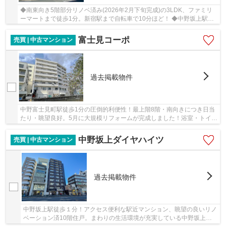
◆南東向き5階部分リノベ済み(2026年2月下旬完成)の3LDK、ファミリ
ーマートまで徒歩1分。新宿駅まで自転車で10分ほど！ ◆中野坂上駅・
東中野駅が利用可、３沿線利用可能な好立地。
富士見コーポ
売買 | 中古マンション
過去掲載物件
中野富士見町駅徒歩1分の圧倒的利便性！最上階8階・南向きにつき日当
たり・眺望良好。5月に大規模リフォームが完成しました！浴室・トイ
レ・洗面が独立した1DKの間取り♪浴室乾燥機あり！
中野坂上ダイヤハイツ
売買 | 中古マンション
過去掲載物件
中野坂上駅徒歩１分！アクセス便利な駅近マンション、眺望の良いリノ
ベーション済10階住戸。まわりの生活環境が充実している中野坂上エ