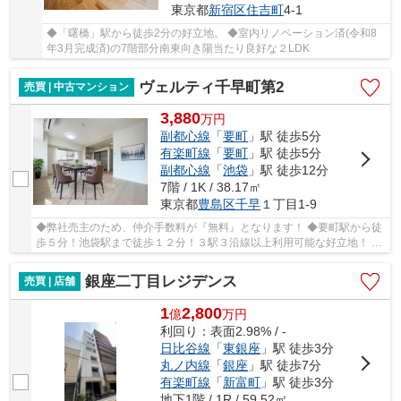
東京都
新宿区
住吉町
4-1
◆「曙橋」駅から徒歩2分の好立地。 ◆室内リノベーション済(令和8
年3月完成済)の7階部分南東向き陽当たり良好な２LDK
ヴェルティ千早町第2
売買 | 中古マンション
3,880
万
円
副都心線
「
要町
」駅 徒歩5分
有楽町線
「
要町
」駅 徒歩5分
副都心線
「
池袋
」駅 徒歩12分
7階 / 1K / 38.17㎡
東京都
豊島区
千早
１丁目1-9
◆弊社売主のため、仲介手数料が『無料』となります！ ◆要町駅から徒
歩５分！池袋駅まで徒歩１２分！３駅３沿線以上利用可能な好立地！ ◆
立教大学の大学正門まで徒歩８分！ ◆令和8年よ...
銀座二丁目レジデンス
売買 | 店舗
1
2,800
億
万
円
利回り：表面2.98% / -
日比谷線
「
東銀座
」駅 徒歩3分
丸ノ内線
「
銀座
」駅 徒歩7分
有楽町線
「
新富町
」駅 徒歩3分
地下1階 / 1R / 59.52㎡