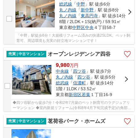
総武線
「
中野
」駅 徒歩6分
丸ノ内線
「
新中野
」駅 徒歩8分
丸ノ内線
「
東高円寺
」駅 徒歩14分
8階 / 2LDK＋1S(納戸) / 59.91㎡
東京都
中野区
中央
４丁目58-7
「中野」駅徒歩6分！大規模リフォーム済みの快適2SLDK。ペット飼
育可、周辺環境も充実の好立地マンションです！
オープンレジデンシア四谷
売買 | 中古マンション
9,980
万
円
中央線
「
四ツ谷
」駅 徒歩7分
丸ノ内線
「
四ツ谷
」駅 徒歩5分
総武線
「
信濃町
」駅 徒歩14分
1階 / 1LDK / 53.52㎡
東京都
新宿区
若葉
１丁目16-9
◆四ツ谷駅から徒歩7分！令和2年7月築のペット飼育可のラグジュアリ
ーマンション ◆室内新規リフォーム(令和8年4月下旬完成予定)の角部屋
１LDK ◆14平米越えのテラス付き！
茗荷谷パーク・ホームズ
売買 | 中古マンション