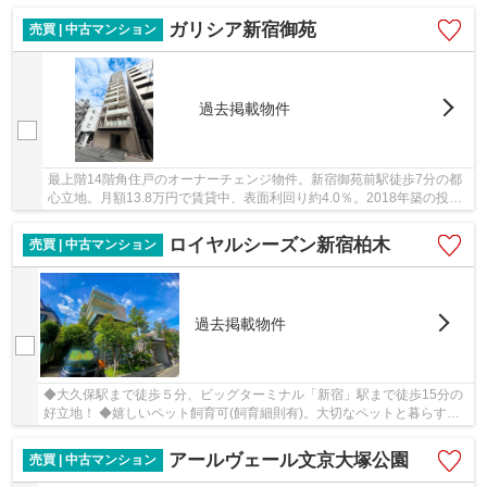
リア！
ガリシア新宿御苑
売買 | 中古マンション
過去掲載物件
最上階14階角住戸のオーナーチェンジ物件。新宿御苑前駅徒歩7分の都
心立地。月額13.8万円で賃貸中、表面利回り約4.0％。2018年築の投資
用マンションです。
ロイヤルシーズン新宿柏木
売買 | 中古マンション
過去掲載物件
◆大久保駅まで徒歩５分、ビッグターミナル「新宿」駅まで徒歩15分の
好立地！ ◆嬉しいペット飼育可(飼育細則有)。大切なペットと暮らす理
想のお部屋 ◆新宿区アドレスながらも閑静な住宅...
アールヴェール文京大塚公園
売買 | 中古マンション