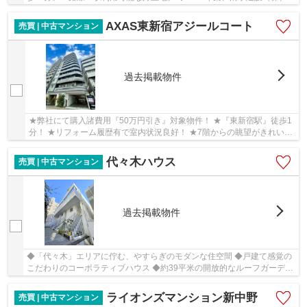
工の築浅レジデンス。135平米超の広さで、事務...
AXAS東新宿アジールコート
売買 | 中古マンション
過去掲載物件
★弊社にて購入諸費用『50万円引き』対象物件！ ★『東新宿駅』徒歩1
分！ ★リフォーム履歴有で室内状況良好！ ★7階からの眺望がきれいで
すので是非現地でご覧ください！
代々木ハウス
売買 | 中古マンション
過去掲載物件
◆「代々木」エリアに佇む、やすらぎのモダンな住空間 ◆戸建て感覚の
こだわりのコーポラティブハウス ◆約39平米の開放的なルーフガーデン
付。眺望良好。 ◆暮らしの快適を彩る充実の設備。
ライオンズマンション新中野
売買 | 中古マンション