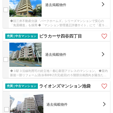
過去掲載物件
◆旧三井不動産分譲「パークホームズ」シリーズマンションで安心の
「免震構造」を採用 ◆「マンション管理適正評価サイト」にて「星５
つ」の高評価を受けており、「管理計画認定マンショ...
ビラカーサ四谷四丁目
売買 | 中古マンション
過去掲載物件
◆３駅３沿線利用可の好立地！都心新宿アドレスのマンション。 ◆室内
新規一部リフォーム済(令和8年2月完成済)の５階部分南西向き陽当たり
良好な２LDK ◆嬉しいペット飼育可物件（飼育細...
ライオンズマンション池袋
売買 | 中古マンション
過去掲載物件