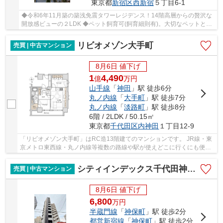
東京都
新宿区
西新宿
５丁目6-1
◆令和6年11月築の築浅免震タワーレジデンス！14階高層からの贅沢な
開放感ビューの２LDK ◆ペット飼育可(飼育細則有)。大切なペットと暮
らせる安らぎの住空間
リビオメゾン大手町
売買 | 中古マンション
8月6日 値下げ
1
4,490
億
万
円
山手線
「
神田
」駅 徒歩6分
丸ノ内線
「
大手町
」駅 徒歩7分
丸ノ内線
「
淡路町
」駅 徒歩8分
6階 / 2LDK / 50.15㎡
東京都
千代田区
内神田
１丁目12-9
「リビオメゾン大手町」はRC造13階建てのマンションです。 JR線・東
京メトロ東西線・丸ノ内線等複数の路線や駅が使えどこに行くにも便利
な立地です。 コンビニやスーパー、商店街など...
シティインデックス千代田神保町
売買 | 中古マンション
8月6日 値下げ
6,800
万
円
半蔵門線
「
神保町
」駅 徒歩2分
都営新宿線
「
神保町
」駅 徒歩2分