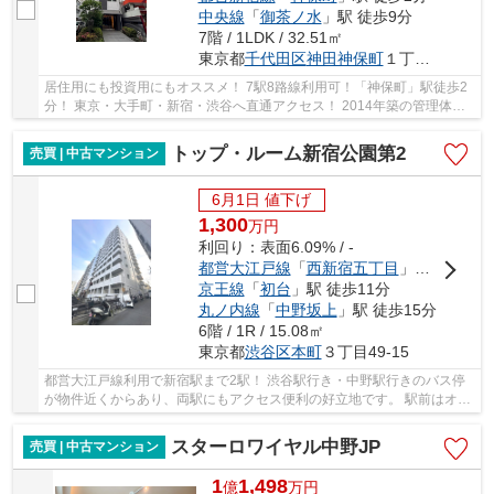
中央線
「
御茶ノ水
」駅 徒歩9分
7階 / 1LDK / 32.51㎡
東京都
千代田区
神田神保町
１丁目18-2
居住用にも投資用にもオススメ！ 7駅8路線利用可！「神保町」駅徒歩2
分！ 東京・大手町・新宿・渋谷へ直通アクセス！ 2014年築の管理体制
良好マンションです。 都心の利便を大いに享受...
トップ・ルーム新宿公園第2
売買 | 中古マンション
6月1日 値下げ
1,300
万
円
利回り：表面6.09% / -
都営大江戸線
「
西新宿五丁目
」駅 徒歩5分
京王線
「
初台
」駅 徒歩11分
丸ノ内線
「
中野坂上
」駅 徒歩15分
6階 / 1R / 15.08㎡
東京都
渋谷区
本町
３丁目49-15
都営大江戸線利用で新宿駅まで2駅！ 渋谷駅行き・中野駅行きのバス停
が物件近くからあり、両駅にもアクセス便利の好立地です。 駅前はオフ
ィス街、周辺にはマンションが多く建ち並んで...
スターロワイヤル中野JP
売買 | 中古マンション
1
1,498
億
万
円