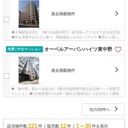
過去掲載物件
◆大塚駅徒歩2分、３駅３沿線利用可！多方面へアクセスできる好立地
◆街を見渡す丘の上に建つ、開放感あふれるレジデンス ◆窓から楽しむ
富士山ビュー、陽当たり良好で快適な3LDKファミ...
オーベルアーバンハイツ東中野
売買 | 中古マンション
過去掲載物件
◆「東中野」駅から徒歩2分！3駅4沿線利用可能な好立地ペット飼育可
マンション ◆3方角部屋の３LDK！南向き3面採光につき日当たり通風良
好！ ◆春には神田川沿いの桜も楽しめ、四季を感じ...
次の30件へ
221
12
1～30
該当物件数
件
販売数
件
件を表示