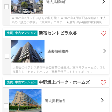
過去掲載物件
★2025年5月17日㈯より内覧可能！ ★2025年4月竣工済み新築！ ★人
気の「誠之小学校」「第六中」エリア！ ★最寄り駅4路線3駅利用可で
便利です！
新宿セントビラ永谷
売買 | 中古マンション
過去掲載物件
大都会のオアシス新宿中央公園前の好立地。室内リフォーム済。ひと
り暮らし・セカンドハウス・事務所使用にもおすすめです。
中野坂上パーク・ホームズ
売買 | 中古マンション
過去掲載物件