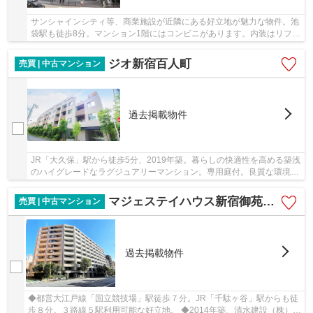
サンシャインシティ等、商業施設が近隣にある好立地が魅力な物件。池
袋駅も徒歩8分。マンション1階にはコンビニがあります。内装はリフォ
ーム予定です。
ジオ新宿百人町
売買 | 中古マンション
過去掲載物件
JR「大久保」駅から徒歩5分、2019年築。暮らしの快適性を高める築浅
のハイグレードなラグジュアリーマンション。専用庭付。良質な環境と
心安らぐ住空間。
マジェステイハウス新宿御苑パークナード
売買 | 中古マンション
過去掲載物件
◆都営大江戸線「国立競技場」駅徒歩７分。JR「千駄ヶ谷」駅からも徒
歩８分。３路線５駅利用可能な好立地。 ◆2014年築、清水建設（株）施