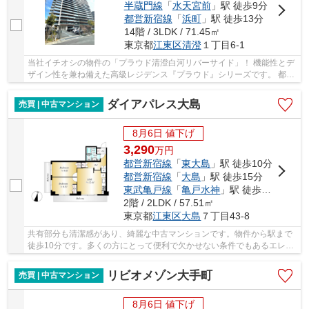
半蔵門線
「
水天宮前
」駅 徒歩9分
都営新宿線
「
浜町
」駅 徒歩13分
14階 / 3LDK / 71.45㎡
東京都
江東区
清澄
１丁目6-1
当社イチオシの物件の「プラウド清澄白河リバーサイド」！ 機能性とデ
ザイン性を兼ね備えた高級レジデンス『プラウド』シリーズです。 都営
大江戸線・東京メトロ半蔵門線「清澄白河」...
ダイアパレス大島
売買 | 中古マンション
8月6日 値下げ
3,290
万
円
都営新宿線
「
東大島
」駅 徒歩10分
都営新宿線
「
大島
」駅 徒歩15分
東武亀戸線
「
亀戸水神
」駅 徒歩17分
2階 / 2LDK / 57.51㎡
東京都
江東区
大島
７丁目43-8
共有部分も清潔感があり、綺麗な中古マンションです。物件から駅まで
徒歩10分です。多くの方にとって便利で欠かせない条件でもあるエレベ
ーター付きの物件です。江東区の不動産情報を...
リビオメゾン大手町
売買 | 中古マンション
8月6日 値下げ