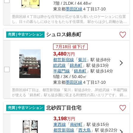
7階 / 2LDK / 44.48㎡
東京都
墨田区
緑
４丁目17-10
墨田区緑４丁目は静かな住宅街が広がる落ち着いたロケーションに位置
し、日々の暮らしにゆとりをもたらす住環境。 駅からは少し距離がある
分、周辺は穏やかな雰囲気が保たれており、静...
シュロス錦糸町
売買 | 中古マンション
7月18日 値下げ
3,480
万
円
都営新宿線
「
菊川
」駅 徒歩8分
総武線
「
錦糸町
」駅 徒歩13分
半蔵門線
「
錦糸町
」駅 徒歩14分
5階 / 3K / 50.40㎡
東京都
墨田区
緑
４丁目17-10
墨田区緑4丁目は、都営新宿線「菊川」駅徒歩8分、JR総武線・半蔵門線
が使える「錦糸町」駅も徒歩圏に収まる利便性の高いエリアです。 錦糸
町方面へ出れば大型商業施設や飲食店が揃い、...
北砂四丁目住宅
売買 | 中古マンション
3,198
万
円
東西線
「
南砂町
」駅 徒歩15分
都営新宿線
「
西大島
」駅 徒歩22分