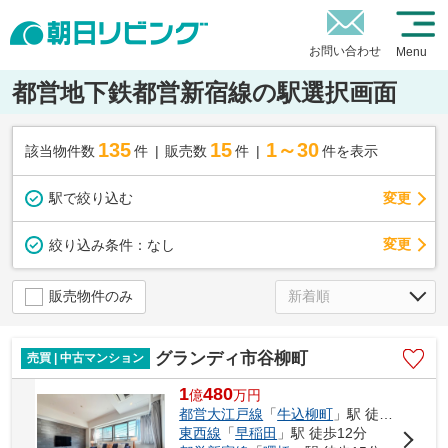
お問い合わせ
Menu
都営地下鉄都営新宿線の駅選択画面
135
15
1～30
該当物件数
件
販売数
件
件を表示
駅で絞り込む
変更
変更
絞り込み条件：
なし
販売物件のみ
グランディ市谷柳町
売買 | 中古マンション
1
480
億
万
円
都営大江戸線
「
牛込柳町
」駅 徒歩3分
東西線
「
早稲田
」駅 徒歩12分