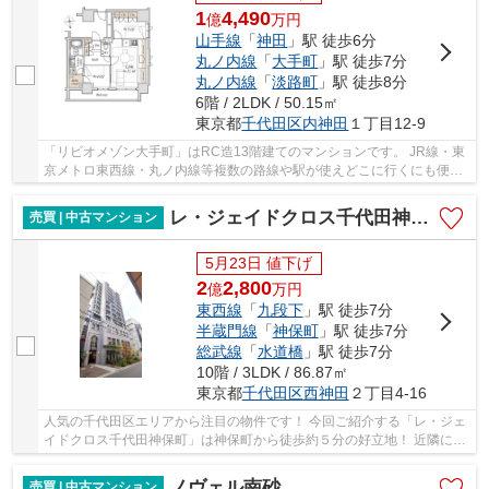
1
4,490
億
万
円
山手線
「
神田
」駅 徒歩6分
丸ノ内線
「
大手町
」駅 徒歩7分
丸ノ内線
「
淡路町
」駅 徒歩8分
6階 / 2LDK / 50.15㎡
東京都
千代田区
内神田
１丁目12-9
「リビオメゾン大手町」はRC造13階建てのマンションです。 JR線・東
京メトロ東西線・丸ノ内線等複数の路線や駅が使えどこに行くにも便利
な立地です。 コンビニやスーパー、商店街など...
レ・ジェイドクロス千代田神保町
売買 | 中古マンション
5月23日 値下げ
2
2,800
億
万
円
東西線
「
九段下
」駅 徒歩7分
半蔵門線
「
神保町
」駅 徒歩7分
総武線
「
水道橋
」駅 徒歩7分
10階 / 3LDK / 86.87㎡
東京都
千代田区
西神田
２丁目4-16
人気の千代田区エリアから注目の物件です！ 今回ご紹介する「レ・ジェ
イドクロス千代田神保町」は神保町から徒歩約５分の好立地！ 近隣にス
ーパーやコンビニもあり大変利便性の良い場...
ノヴェル南砂
売買 | 中古マンション