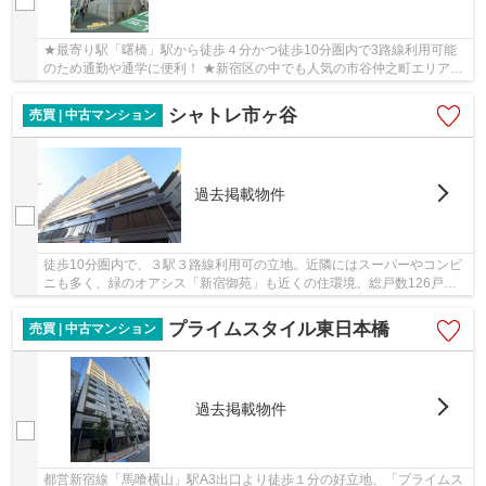
★最寄り駅「曙橋」駅から徒歩４分かつ徒歩10分圏内で3路線利用可能
のため通勤や通学に便利！ ★新宿区の中でも人気の市谷仲之町エリア！
そのため治安が良好で女性や学生さんでも安心！
シャトレ市ヶ谷
売買 | 中古マンション
過去掲載物件
徒歩10分圏内で、３駅３路線利用可の立地。近隣にはスーパーやコンビ
ニも多く、緑のオアシス「新宿御苑」も近くの住環境。総戸数126戸の
ビッグコミュニティです。ペット飼育可。大規模...
プライムスタイル東日本橋
売買 | 中古マンション
過去掲載物件
都営新宿線「馬喰横山」駅A3出口より徒歩１分の好立地、「プライムス