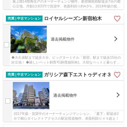
最上階14階角住戸のオーナーチェンジ物件。新宿御苑前駅徒歩7分の都
心立地。月額13.8万円で賃貸中、表面利回り約4.0％。2018年築の投資
用マンションです。
ロイヤルシーズン新宿柏木
売買 | 中古マンション
過去掲載物件
◆大久保駅まで徒歩５分、ビッグターミナル「新宿」駅まで徒歩15分の
好立地！ ◆嬉しいペット飼育可(飼育細則有)。大切なペットと暮らす理
想のお部屋 ◆新宿区アドレスながらも閑静な住宅...
ガリシア森下エストゥディオ３
売買 | 中古マンション
過去掲載物件
2017年築・賃貸中のオーナーチェンジマンション。「森下」駅徒歩2
分で都心ダイレクトアクセスの駅近投資物件。表面利回り４％超え！