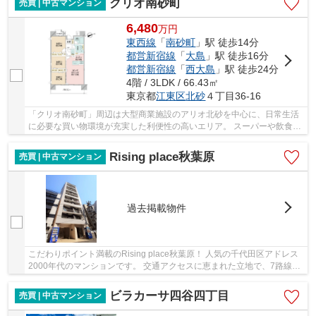
クリオ南砂町
売買 | 中古マンション
6,480
万
円
東西線
「
南砂町
」駅 徒歩14分
都営新宿線
「
大島
」駅 徒歩16分
都営新宿線
「
西大島
」駅 徒歩24分
4階 / 3LDK / 66.43㎡
東京都
江東区
北砂
４丁目36-16
「クリオ南砂町」周辺は大型商業施設のアリオ北砂を中心に、日常生活
に必要な買い物環境が充実した利便性の高いエリア。 スーパーや飲食
店、生活関連施設が徒歩圏に揃い、忙しい毎日で...
Rising place秋葉原
売買 | 中古マンション
過去掲載物件
こだわりポイント満載のRising place秋葉原！ 人気の千代田区アドレス
2000年代のマンションです。 交通アクセスに恵まれた立地で、7路線利
用可能な好立地の物件です。 JR山手線「秋葉...
ビラカーサ四谷四丁目
売買 | 中古マンション