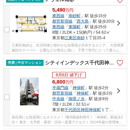
5,490
万
円
東西線
「
南砂町
」駅 徒歩15分
都営新宿線
「
西大島
」駅 徒歩20分
東西線
「
東陽町
」駅 徒歩25分
8階 / 2LDK＋1S(納戸) / 54.62㎡
東京都
江東区
南砂
１丁目25-4
江東区南砂は、生活利便と穏やかな住環境が共存するエリア。 大型商業
施設やスーパー、公園などが身近に揃い、子育て世代にとって暮らしや
すい環境が整っています。 都心へのアクセス...
シティインデックス千代田神保町
売買 | 中古マンション
8月6日 値下げ
6,800
万
円
半蔵門線
「
神保町
」駅 徒歩2分
都営新宿線
「
神保町
」駅 徒歩2分
中央線
「
御茶ノ水
」駅 徒歩9分
7階 / 1LDK / 32.51㎡
東京都
千代田区
神田神保町
１丁目18-2
居住用にも投資用にもオススメ！ 7駅8路線利用可！「神保町」駅徒歩2
分！ 東京・大手町・新宿・渋谷へ直通アクセス！ 2014年築の管理体制
良好マンションです。 都心の利便を大いに享受...