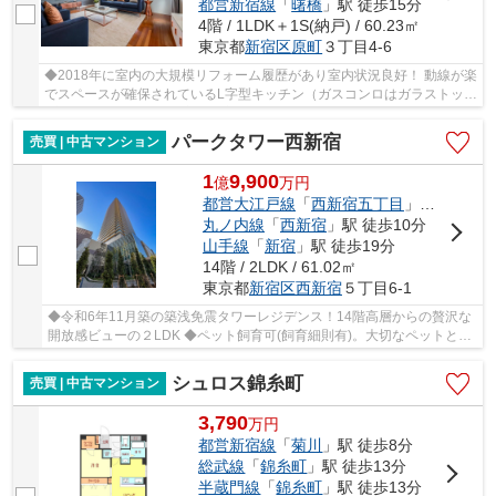
都営新宿線
「
曙橋
」駅 徒歩15分
4階 / 1LDK＋1S(納戸) / 60.23㎡
東京都
新宿区
原町
３丁目4-6
◆2018年に室内の大規模リフォーム履歴があり室内状況良好！ 動線が楽
でスペースが確保されているL字型キッチン（ガスコンロはガラストッ
プ）、1418サイズの浴室（浴室乾燥機付・追い炊...
パークタワー西新宿
売買 | 中古マンション
1
9,900
億
万
円
都営大江戸線
「
西新宿五丁目
」駅 徒歩7分
丸ノ内線
「
西新宿
」駅 徒歩10分
山手線
「
新宿
」駅 徒歩19分
14階 / 2LDK / 61.02㎡
東京都
新宿区
西新宿
５丁目6-1
◆令和6年11月築の築浅免震タワーレジデンス！14階高層からの贅沢な
開放感ビューの２LDK ◆ペット飼育可(飼育細則有)。大切なペットと暮
らせる安らぎの住空間
シュロス錦糸町
売買 | 中古マンション
3,790
万
円
都営新宿線
「
菊川
」駅 徒歩8分
総武線
「
錦糸町
」駅 徒歩13分
半蔵門線
「
錦糸町
」駅 徒歩13分