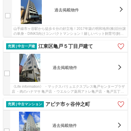
過去掲載物件
山手線市ヶ谷駅から徒歩６分の好立地！2017年築の明和地所(株)旧分譲
の単身・DINKS向けコンパクトマンション！嬉しいペット飼育可(飼育
細則有)
江東区亀戸５丁目戸建て
売買 | 中古一戸建
過去掲載物件
《Life information》 ・マックスバリュエクスプレス亀戸センタープラザ
店 ・肉のハナマサ 亀戸店 ・ウエルシア薬局アトレ亀戸店 ・亀戸五丁目
中央通り商店街 ・カメイドクロック etc…...
アビテ市ヶ谷仲之町
売買 | 中古マンション
過去掲載物件