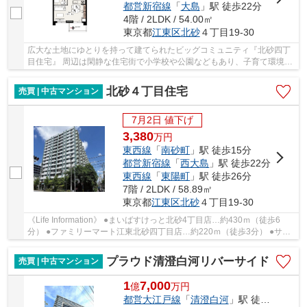
都営新宿線
「
大島
」駅 徒歩22分
4階 / 2LDK / 54.00㎡
東京都
江東区
北砂
４丁目19-30
広大な土地にゆとりを持って建てられたビッグコミュニティ『北砂四丁
目住宅』 周辺は閑静な住宅街で小学校や公園などもあり、子育て環境に
も適した住環境です。 昔ながらの賑わいを残...
北砂４丁目住宅
売買 | 中古マンション
7月2日 値下げ
3,380
万
円
東西線
「
南砂町
」駅 徒歩15分
都営新宿線
「
西大島
」駅 徒歩22分
東西線
「
東陽町
」駅 徒歩26分
7階 / 2LDK / 58.89㎡
東京都
江東区
北砂
４丁目19-30
《Life Information》 ●まいばすけっと北砂4丁目店…約430ｍ（徒歩6
分） ●ファミリーマート江東北砂四丁目店…約220ｍ（徒歩3分） ●サン
ドラッグ砂町銀座店…約260ｍ（徒歩4分） ●アリオ...
プラウド清澄白河リバーサイド
売買 | 中古マンション
1
7,000
億
万
円
都営大江戸線
「
清澄白河
」駅 徒歩8分