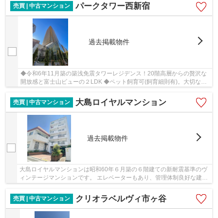
パークタワー西新宿
売買 | 中古マンション
過去掲載物件
◆令和6年11月築の築浅免震タワーレジデンス！20階高層からの贅沢な
開放感と富士山ビューの２LDK ◆ペット飼育可(飼育細則有)。大切なペ
ットと暮らせる安らぎの住空間
大島ロイヤルマンション
売買 | 中古マンション
過去掲載物件
大島ロイヤルマンションは昭和60年６月築の６階建ての新耐震基準のヴ
ィンテージマンションです。 エレベーターもあり、管理体制良好な建物
です。 近隣には300mもあるサンロード中の橋...
クリオラベルヴィ市ヶ谷
売買 | 中古マンション