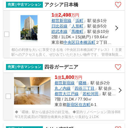
アクシア日本橋
売買 | 中古マンション
1
2,498
億
万
円
都営新宿線
「
浜町
」駅 徒歩1分
日比谷線
「
人形町
」駅 徒歩5分
総武本線
「
馬喰町
」駅 徒歩10分
2階 / 1LDK＋1S(納戸) / 59.64㎡
東京都
中央区
日本橋浜町
２丁目３４－１
都心の利便を大いに享受できる地《中央区日本橋浜町アドレス》！ 主要
駅へのアクセスも良く、ぜひみていただきたい物件です。 管理体制良好
のデザイナーズマンションで、フロントサー...
四谷ガーデニア
売買 | 中古マンション
1
1,800
億
万
円
都営新宿線
「
曙橋
」駅 徒歩2分
丸ノ内線
「
四谷三丁目
」駅 徒歩9分
都営大江戸線
「
若松河田
」駅 徒歩13分
7階 / 2LDK / 77.90㎡
東京都
新宿区
住吉町
4-1
◆「曙橋」駅から徒歩2分の好立地。 ◆室内リノベーション済(令和8
年3月完成済)の7階部分南東向き陽当たり良好な２LDK