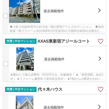
過去掲載物件
◆３駅３沿線利用可の好立地！都心新宿アドレスのマンション。 ◆室内
新規一部リフォーム済(令和8年2月完成済)の５階部分南西向き陽当たり
良好な２LDK ◆嬉しいペット飼育可物件（飼育細...
AXAS東新宿アジールコート
売買 | 中古マンション
過去掲載物件
★弊社にて購入諸費用『50万円引き』対象物件！ ★『東新宿駅』徒歩1
分！ ★リフォーム履歴有で室内状況良好！ ★7階からの眺望がきれいで
すので是非現地でご覧ください！
代々木ハウス
売買 | 中古マンション
過去掲載物件