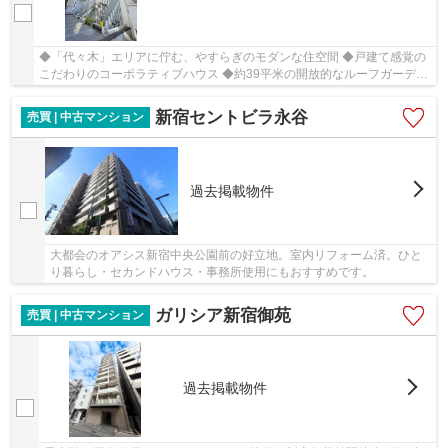
◆「代々木」エリアに佇む、やすらぎのモダンな住空間 ◆戸建て感覚の
こだわりのコーポラティブハウス ◆約39平米の開放的なルーフガーデン
付。眺望良好。 ◆暮らしの快適を彩る充実の設備。
新宿セントビラ永谷
売買 | 中古マンション
過去掲載物件
大都会のオアシス新宿中央公園前の好立地。室内リフォーム済。ひと
り暮らし・セカンドハウス・事務所使用にもおすすめです。
ガリシア新宿御苑
売買 | 中古マンション
過去掲載物件