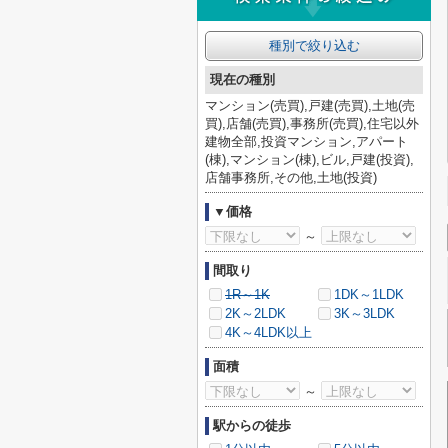
種別で絞り込む
現在の種別
マンション(売買),戸建(売買),土地(売
買),店舗(売買),事務所(売買),住宅以外
建物全部,投資マンション,アパート
(棟),マンション(棟),ビル,戸建(投資),
店舗事務所,その他,土地(投資)
▼価格
～
間取り
1R～1K
1DK～1LDK
2K～2LDK
3K～3LDK
4K～4LDK以上
面積
～
駅からの徒歩