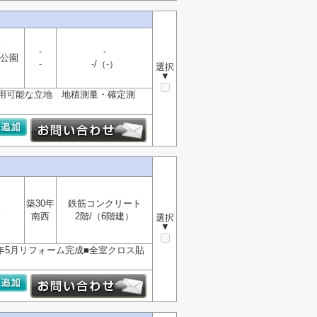
分
-
-
公園
-
-/（-）
選択
▼
用可能な立地 地積測量・確定測
築30年
鉄筋コンクリート
分
南西
2階/（6階建）
選択
▼
年5月リフォーム完成■全室クロス貼