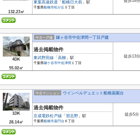
徒歩18
東葉高速鉄道
「
船橋日大前
」駅
千葉県
船橋市
松が丘
５丁目
132.23㎡
鎌ヶ谷市中佐津間一丁目戸建
中古一戸建
過去掲載物件
徒歩13
東武野田線
「
高柳
」駅
4DK
千葉県
鎌ケ谷市
中佐津間
１丁目
55.02㎡
ウインベルデュエット船橋薬園台
中古マンション
過去掲載物件
1DK
徒歩5分
京成電鉄松戸線
「
習志野
」駅
千葉県
船橋市
薬円台
６丁目
28.14㎡