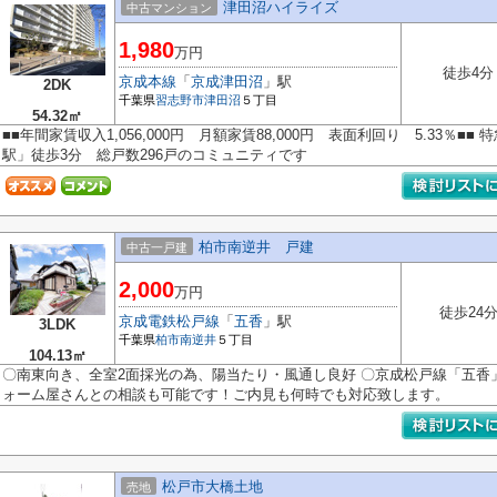
津田沼ハイライズ
中古マンション
1,980
万円
徒歩4分
京成本線
「
京成津田沼
」駅
2DK
千葉県
習志野市
津田沼
５丁目
54.32㎡
■■年間家賃収入1,056,000円 月額家賃88,000円 表面利回り 5.33％
駅」徒歩3分 総戸数296戸のコミュニティです
柏市南逆井 戸建
中古一戸建
2,000
万円
徒歩24
京成電鉄松戸線
「
五香
」駅
3LDK
千葉県
柏市
南逆井
５丁目
104.13㎡
〇南東向き、全室2面採光の為、陽当たり・風通し良好 〇京成松戸線「五香」
ォーム屋さんとの相談も可能です！ご内見も何時でも対応致します。
松戸市大橋土地
売地