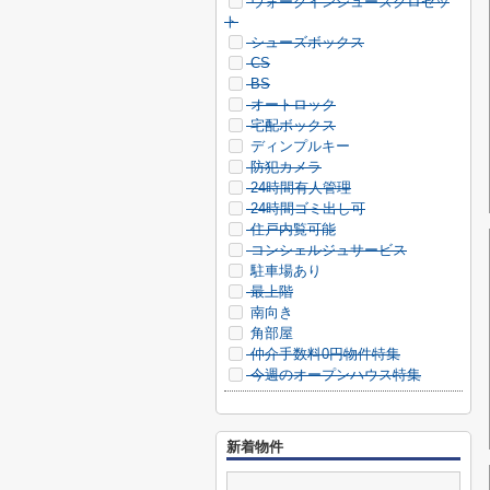
ウォークインシューズクロゼッ
ト
シューズボックス
CS
BS
オートロック
宅配ボックス
ディンプルキー
防犯カメラ
24時間有人管理
24時間ゴミ出し可
住戸内覧可能
コンシェルジュサービス
駐車場あり
最上階
南向き
角部屋
仲介手数料0円物件特集
今週のオープンハウス特集
新着物件