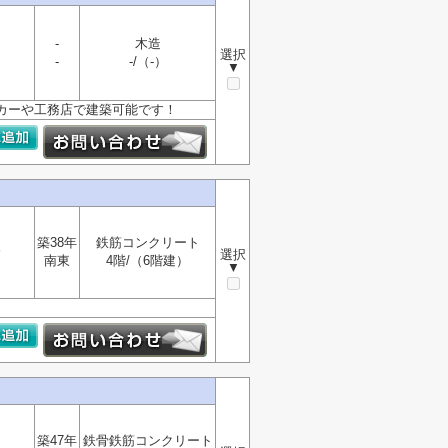
-
木造
選択
-
-/（-）
▼
ーカーや工務店で建築可能です！
築38年
鉄筋コンクリート
分
選択
南東
4階/（6階建）
▼
築47年
鉄骨鉄筋コンクリート