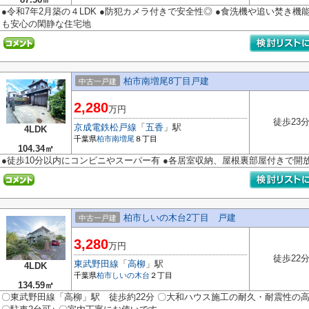
●令和7年2月築の４LDK ●防犯カメラ付きで安全性◎ ●食洗機や追い焚き機
も安心の閑静な住宅地
柏市南増尾8丁目戸建
中古一戸建
2,280
万円
徒歩23
京成電鉄松戸線
「
五香
」駅
4LDK
千葉県
柏市
南増尾
８丁目
104.34㎡
●徒歩10分以内にコンビニやスーパー有 ●各居室収納、屋根裏部屋付きで開
柏市しいの木台2丁目 戸建
中古一戸建
3,280
万円
徒歩22
東武野田線
「
高柳
」駅
4LDK
千葉県
柏市
しいの木台
２丁目
134.59㎡
〇東武野田線「高柳」駅 徒歩約22分 〇大和ハウス施工の耐久・耐震性の高