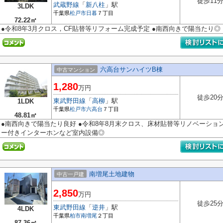
徒歩11
武蔵野線
「
新八柱
」駅
3LDK
千葉県
松戸市
日暮
７丁目
72.22㎡
●令和8年3月クロス，CF貼替等リフォーム完成予定 ●南西向きで陽当たり◎
六高台サンハイツB棟
中古マンション
1,280
万円
徒歩20
東武野田線
「
高柳
」駅
1LDK
千葉県
松戸市
六高台
７丁目
48.81㎡
●南西向きで陽当たり良好 ●令和8年8月末クロス、床材貼替等リノベーショ
ー付きインターホンなど室内設備◎
南増尾土地建物
中古一戸建
2,850
万円
徒歩25
東武野田線
「
逆井
」駅
4LDK
千葉県
柏市
南増尾
２丁目
87.36㎡