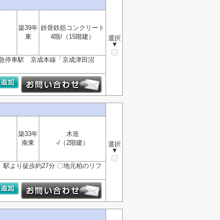
築39年
鉄骨鉄筋コンクリート
東
4階/（15階建）
選択
▼
■■ 特急停車駅 京成本線「京成津田沼
築33年
木造
分
南東
-/（2階建）
選択
▼
駅より徒歩約27分 〇地元柏のリフ