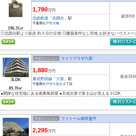
1,790
万円
徒歩5分
北総鉄道
「
北国分
」駅
千葉県
松戸市
大橋
196.31㎡
◎北国分駅より徒歩 約５分の立地 ◎建築条件なし売地 お好きなハウスメ
ライフプラザ六実
中古マンション
1,880
万円
徒歩15
東武野田線
「
六実
」駅
3LDK
千葉県
松戸市
六高台
２丁目
85.70㎡
●閑静な住宅地にある南東角部屋 ●天候次第で富士山が見える３LDK
ファミール南常盤平
中古マンション
2,295
万円