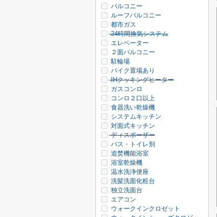
バルコニー
ルーフバルコニー
都市ガス
24時間換気システム
エレベーター
２面バルコニー
駐輪場
バイク置場あり
IHクッキングヒーター
ガスコンロ
コンロ２口以上
食器洗い乾燥機
システムキッチン
対面式キッチン
ディスポーザー
バス・トイレ別
追焚機能浴室
浴室乾燥機
温水洗浄便座
洗髪洗面化粧台
独立洗面台
エアコン
ウォークインクロゼット