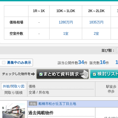
1R～1K
1DK～1LDK
2K～2LDK
価格相場
-
1280万円
1835万円
空室件数
-
1室
2室
並び順：
34
16
1-
募集中のみ表示
該当公開件数
件 販売数
件
外観
/
間取り図
価格
駅徒歩
停歩
交通 / 所在地
間取り/面積
船橋市松が丘五丁目土地
売地
過去掲載物件