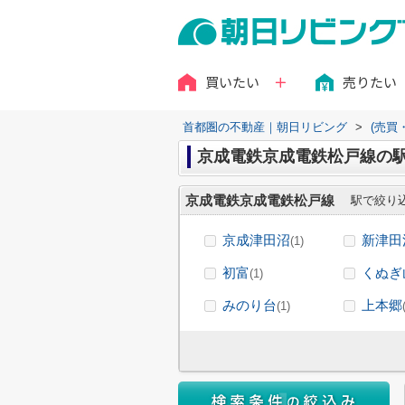
買いたい
売りたい
首都圏の不動産｜朝日リビング
>
(売買
京成電鉄京成電鉄松戸線の
京成電鉄京成電鉄松戸線
駅で絞り
京成津田沼
新津田
(1)
初富
くぬぎ
(1)
みのり台
上本郷
(1)