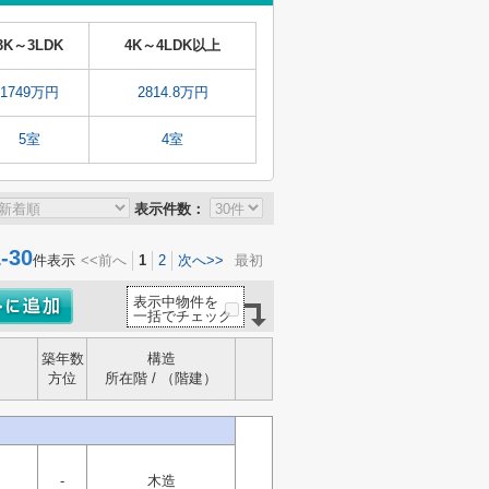
3K～3LDK
4K～4LDK以上
1749万円
2814.8万円
5室
4室
表示件数：
30
件表示
<<前へ
1
2
次へ>>
最初
表示中物件を
一括でチェック
築年数
構造
方位
所在階 / （階建）
-
木造