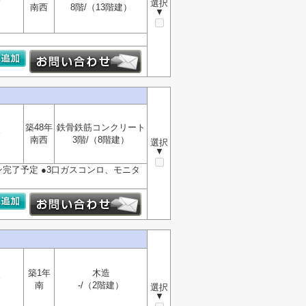
分
選択
南西
8階/（13階建）
▼
築48年
鉄骨鉄筋コンクリート
分
南西
3階/（8階建）
選択
▼
ン完了予定 ●3口ガスコンロ、モニタ
築1年
木造
分
南
-/（2階建）
選択
▼