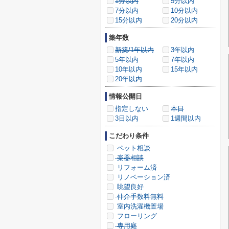
1分以内
5分以内
7分以内
10分以内
15分以内
20分以内
築年数
新築/1年以内
3年以内
5年以内
7年以内
10年以内
15年以内
20年以内
情報公開日
指定しない
本日
3日以内
1週間以内
こだわり条件
ペット相談
楽器相談
リフォーム済
リノベーション済
眺望良好
仲介手数料無料
室内洗濯機置場
フローリング
専用庭