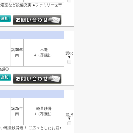
能浴室など設備充実 ●ファミリー世帯
築36年
木造
分
選択
南
-/（2階建）
▼
放感◎
築25年
軽量鉄骨
分
南
-/（2階建）
選択
▼
い軽量鉄骨造！ 〇広々としたお庭♪