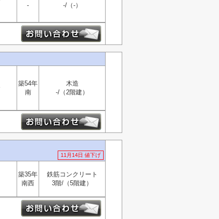
分
-
-/（-）
築54年
木造
分
南
-/（2階建）
11月14日 値下げ
築35年
鉄筋コンクリート
南西
3階/（5階建）