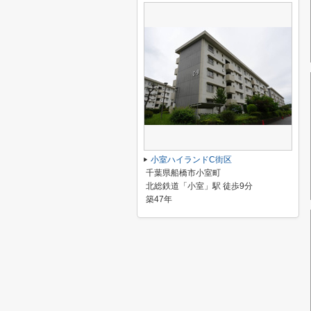
小室ハイランドC街区
千葉県船橋市小室町
北総鉄道「小室」駅 徒歩9分
築47年