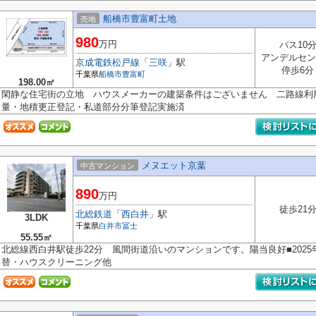
船橋市豊富町土地
売地
980
万円
バス10
アンデルセン
京成電鉄松戸線
「
三咲
」駅
停歩6分
千葉県
船橋市
豊富町
198.00㎡
閑静な住宅街の立地 ハウスメーカーの建築条件はございません 二路線利
量・地積更正登記・私道部分分筆登記実施済
メヌエット京葉
中古マンション
890
万円
徒歩21
北総鉄道
「
西白井
」駅
3LDK
千葉県
白井市
冨士
55.55㎡
北総線西白井駅徒歩22分 風間街道沿いのマンションです。陽当良好■2025
替・ハウスクリーニング他