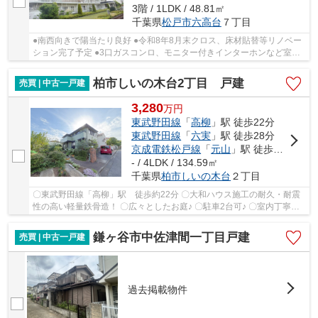
3階 / 1LDK / 48.81㎡
千葉県
松戸市
六高台
７丁目
●南西向きで陽当たり良好 ●令和8年8月末クロス、床材貼替等リノベー
ション完了予定 ●3口ガスコンロ、モニター付きインターホンなど室内
設備◎
柏市しいの木台2丁目 戸建
売買 | 中古一戸建
3,280
万
円
東武野田線
「
高柳
」駅 徒歩22分
東武野田線
「
六実
」駅 徒歩28分
京成電鉄松戸線
「
元山
」駅 徒歩29分
- / 4LDK / 134.59㎡
千葉県
柏市
しいの木台
２丁目
〇東武野田線「高柳」駅 徒歩約22分 〇大和ハウス施工の耐久・耐震
性の高い軽量鉄骨造！ 〇広々としたお庭♪ 〇駐車2台可♪ 〇室内丁寧に
お使いです
鎌ヶ谷市中佐津間一丁目戸建
売買 | 中古一戸建
過去掲載物件