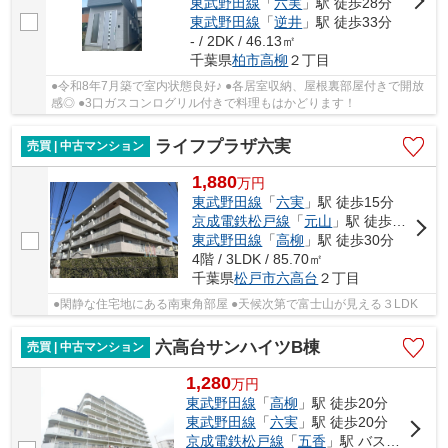
東武野田線
「
六実
」駅 徒歩28分
東武野田線
「
逆井
」駅 徒歩33分
- / 2DK / 46.13㎡
千葉県
柏市
高柳
２丁目
●令和8年7月築で室内状態良好♪ ●各居室収納、屋根裏部屋付きで開放
感◎ ●3口ガスコンログリル付きで料理もはかどります！
ライフプラザ六実
売買 | 中古マンション
1,880
万
円
東武野田線
「
六実
」駅 徒歩15分
京成電鉄松戸線
「
元山
」駅 徒歩20分
東武野田線
「
高柳
」駅 徒歩30分
4階 / 3LDK / 85.70㎡
千葉県
松戸市
六高台
２丁目
●閑静な住宅地にある南東角部屋 ●天候次第で富士山が見える３LDK
六高台サンハイツB棟
売買 | 中古マンション
1,280
万
円
東武野田線
「
高柳
」駅 徒歩20分
東武野田線
「
六実
」駅 徒歩20分
京成電鉄松戸線
「
五香
」駅 バス7分 「クリーンセンター（松戸市）」 停歩3分