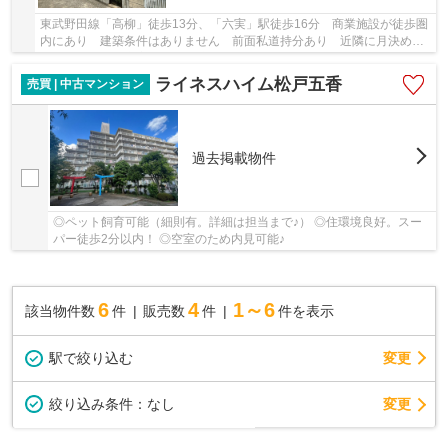
東武野田線「高柳」徒歩13分、「六実」駅徒歩16分 商業施設が徒歩圏
内にあり 建築条件はありません 前面私道持分あり 近隣に月決め駐
車場あり 現状空室につき引渡し即可能です
ライネスハイム松戸五香
売買 | 中古マンション
過去掲載物件
◎ペット飼育可能（細則有。詳細は担当まで♪） ◎住環境良好。スー
パー徒歩2分以内！ ◎空室のため内見可能♪
6
4
1～6
該当物件数
件
販売数
件
件を表示
駅で絞り込む
変更
変更
絞り込み条件：
なし