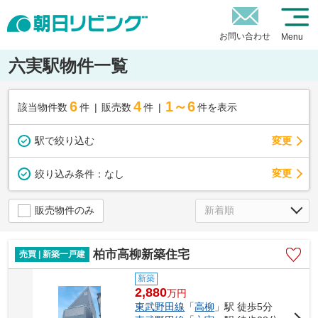
お問い合わせ
Menu
六実駅物件一覧
6
4
1～6
該当物件数
件
販売数
件
件を表示
駅で絞り込む
変更
変更
絞り込み条件：
なし
販売物件のみ
柏市高柳新築住宅
売買 | 新築一戸建
新築
2,880
万
円
東武野田線
「
高柳
」駅 徒歩5分