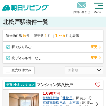
お問い合わせ
Menu
北松戸駅物件一覧
5
1
1～5
該当物件数
件
販売数
件
件を表示
駅で絞り込む
変更
変更
絞り込み条件：
なし
販売物件のみ
マンション第八松戸
売買 | 中古マンション
1,690
万
円
常磐緩行線
「
北松戸
」駅 徒歩5分
京成電鉄松戸線
「
上本郷
」駅 徒歩26分