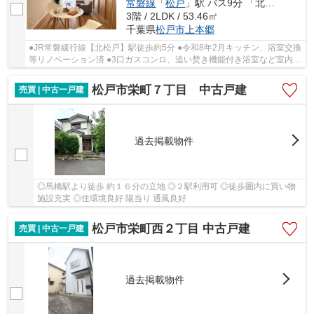
常磐線
「
松戸
」駅 バス9分 「北松戸駅入口」 停歩4分
3階 / 2LDK / 53.46㎡
千葉県
松戸市
上本郷
●JR常磐緩行線【北松戸】駅徒歩約5分 ●令和8年2月キッチン、浴室交換
等リノベーション済 ●3口ガスコンロ、追い焚き機能付き浴室など室内設
備◎ ●南東向きで陽当たり良好な２LDK
松戸市栄町７丁目 中古戸建
売買 | 中古一戸建
過去掲載物件
◎馬橋駅より徒歩 約１６分の立地 ◎２駅利用可 ◎徒歩圏内に買い物
施設充実 ◎住環境良好 陽当り 通風良好
松戸市栄町西２丁目 中古戸建
売買 | 中古一戸建
過去掲載物件