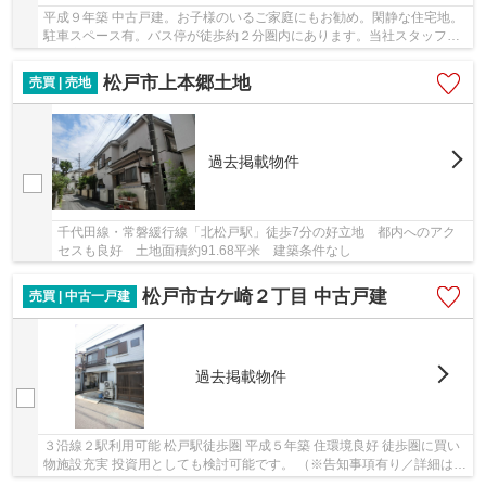
平成９年築 中古戸建。お子様のいるご家庭にもお勧め。閑静な住宅地。
駐車スペース有。バス停が徒歩約２分圏内にあります。当社スタッフは
不動産に詳しく、地域にも精通しているので、...
松戸市上本郷土地
売買 | 売地
過去掲載物件
千代田線・常磐緩行線「北松戸駅」徒歩7分の好立地 都内へのアク
セスも良好 土地面積約91.68平米 建築条件なし
松戸市古ケ崎２丁目 中古戸建
売買 | 中古一戸建
過去掲載物件
３沿線２駅利用可能 松戸駅徒歩圏 平成５年築 住環境良好 徒歩圏に買い
物施設充実 投資用としても検討可能です。 （※告知事項有り／詳細は担
当まで） ※契約不適合による修補責任免責 ...