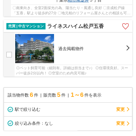
千葉県
柏市
南逆井
５丁目
〇南東向き、全室2面採光の為、陽当たり・風通し良好 〇京成松戸線
「五香」駅より徒歩約27分 〇地元柏のリフォーム屋さんとの相談も可能
です！ご内見も何時でも対応致します。
ライネスハイム松戸五香
売買 | 中古マンション
過去掲載物件
◎ペット飼育可能（細則有。詳細は担当まで♪） ◎住環境良好。スー
パー徒歩2分以内！ ◎空室のため内見可能♪
6
5
1～6
該当物件数
件
販売数
件
件を表示
駅で絞り込む
変更
変更
絞り込み条件：
なし