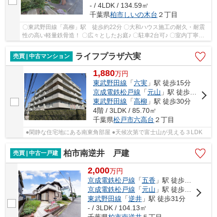
- / 4LDK / 134.59㎡
千葉県
柏市
しいの木台
２丁目
〇東武野田線「高柳」駅 徒歩約22分 〇大和ハウス施工の耐久・耐震
性の高い軽量鉄骨造！ 〇広々としたお庭♪ 〇駐車2台可♪ 〇室内丁寧に
お使いです
ライフプラザ六実
売買 | 中古マンション
1,880
万
円
東武野田線
「
六実
」駅 徒歩15分
京成電鉄松戸線
「
元山
」駅 徒歩20分
東武野田線
「
高柳
」駅 徒歩30分
4階 / 3LDK / 85.70㎡
千葉県
松戸市
六高台
２丁目
●閑静な住宅地にある南東角部屋 ●天候次第で富士山が見える３LDK
柏市南逆井 戸建
売買 | 中古一戸建
2,000
万
円
京成電鉄松戸線
「
五香
」駅 徒歩24分
京成電鉄松戸線
「
元山
」駅 徒歩31分
東武野田線
「
逆井
」駅 徒歩31分
- / 3LDK / 104.13㎡