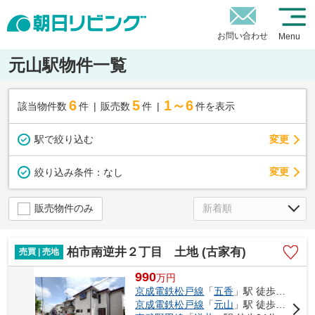
お問い合わせ
Menu
元山駅物件一覧
6
5
1～6
該当物件数
件
販売数
件
件を表示
駅で絞り込む
変更
変更
絞り込み条件：
なし
販売物件のみ
柏市南逆井２丁目 土地 (古家有)
売買 | 売地
990
万
円
京成電鉄松戸線
「
五香
」駅 徒歩20分
京成電鉄松戸線
「
元山
」駅 徒歩27分