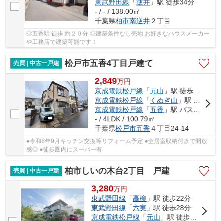
東武野田線
「
逆井
」駅 徒歩34分
- / - / 138.00㎡
千葉県
柏市
南逆井
２丁目
◎五香駅 徒歩 約２０分 ◎建築条件なし売地 お好きなハウスメーカー
や工務店で建築可能です！
松戸市五香4丁目戸建て
売買 | 中古一戸建
2,849
万
円
京成電鉄松戸線
「
元山
」駅 徒歩11分
京成電鉄松戸線
「
くぬぎ山
」駅 徒歩24分
京成電鉄松戸線
「
五香
」駅 バス8分 「高木第２小学校」 停歩4分
- / 4LDK / 100.79㎡
千葉県
松戸市
五香
４丁目24-14
●令和8年9月キッチン交換等リフォーム予定 ●全居室収納付きで開放
感◎ ●徒歩圏内にスーパー有
柏市しいの木台2丁目 戸建
売買 | 中古一戸建
3,280
万
円
東武野田線
「
高柳
」駅 徒歩22分
東武野田線
「
六実
」駅 徒歩28分
京成電鉄松戸線
「
元山
」駅 徒歩29分