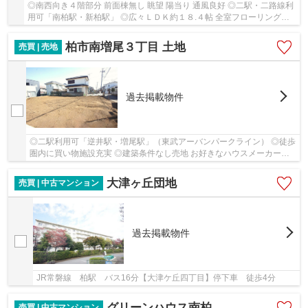
◎南西向き４階部分 前面棟無し 眺望 陽当り 通風良好 ◎二駅・二路線利
用可「南柏駅・新柏駅」 ◎広々ＬＤＫ約１８.４帖 全室フローリング仕
様 ◎管理体制良好 マンション総戸数１２２戸
柏市南増尾３丁目 土地
売買 | 売地
過去掲載物件
◎二駅利用可「逆井駅・増尾駅」（東武アーバンパークライン） ◎徒歩
圏内に買い物施設充実 ◎建築条件なし売地 お好きなハウスメーカーや
工務店で建築可能です！
大津ヶ丘団地
売買 | 中古マンション
過去掲載物件
JR常磐線 柏駅 バス16分【大津ケ丘四丁目】停下車 徒歩4分
グリーンハウス南柏
売買 | 中古マンション