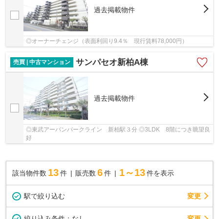
過去掲載物件
◎オーナーチェンジ（表面利回り9.4％ 現行賃料78,000円）
サンパセオ新柏A棟
売買 | 中古マンション
過去掲載物件
◎東武アーバンパークライン 新柏駅３分 ◎3LDK 8階につき眺望良
好
13
6
1～13
該当物件数
件
販売数
件
件を表示
駅で絞り込む
変更
変更
絞り込み条件：
なし