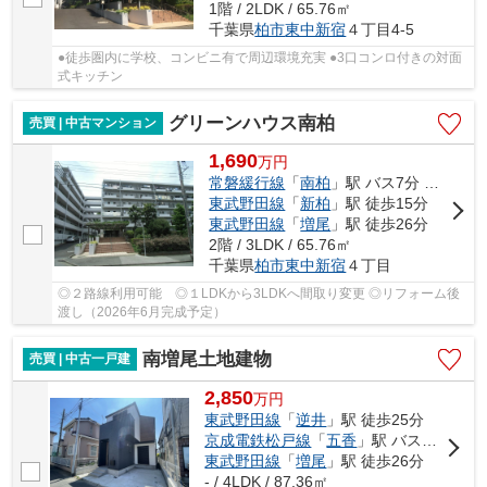
1階 / 2LDK / 65.76㎡
千葉県
柏市
東中新宿
４丁目4-5
●徒歩圏内に学校、コンビニ有で周辺環境充実 ●3口コンロ付きの対面
式キッチン
グリーンハウス南柏
売買 | 中古マンション
1,690
万
円
常磐緩行線
「
南柏
」駅 バス7分 「東中新宿」 停歩3分
東武野田線
「
新柏
」駅 徒歩15分
東武野田線
「
増尾
」駅 徒歩26分
2階 / 3LDK / 65.76㎡
千葉県
柏市
東中新宿
４丁目
◎２路線利用可能 ◎１LDKから3LDKへ間取り変更 ◎リフォーム後
渡し（2026年6月完成予定）
南増尾土地建物
売買 | 中古一戸建
2,850
万
円
東武野田線
「
逆井
」駅 徒歩25分
京成電鉄松戸線
「
五香
」駅 バス7分 「南増尾１・３丁目」 停歩3分
東武野田線
「
増尾
」駅 徒歩26分
- / 4LDK / 87.36㎡