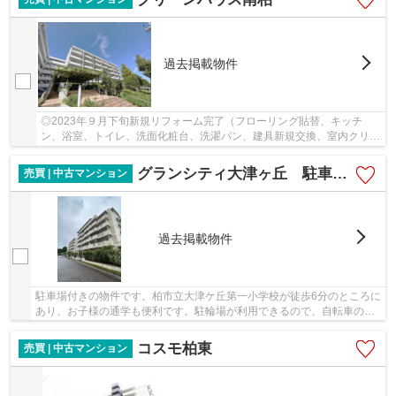
過去掲載物件
◎2023年９月下旬新規リフォーム完了（フローリング貼替、キッチ
ン、浴室、トイレ、洗面化粧台、洗濯パン、建具新規交換、室内クリー
ニング等）
グランシティ大津ヶ丘 駐車場付き
売買 | 中古マンション
過去掲載物件
駐車場付きの物件です。柏市立大津ケ丘第一小学校が徒歩6分のところに
あり、お子様の通学も便利です。駐輪場が利用できるので、自転車の盗
難の心配がありません。クロゼットが2ヶ所あ...
コスモ柏東
売買 | 中古マンション