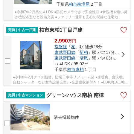
千葉県
柏市
南増尾
２丁目
●令和7年2月築の４LDK ●防犯カメラ付きで安全性◎ ●食洗機や追い焚
き機能浴室など設備充実 ●ファミリー世帯も安心の閑静な住宅地
柏市東柏1丁目戸建
売買 | 中古一戸建
2,990
万
円
常磐線
「
柏
」駅 徒歩28分
東武野田線
「
新柏
」駅 バス17分 「亀甲台入口」 停歩16分
東武野田線
「
増尾
」駅 バス6分 「新田原（千葉県）」 停歩11分
- / 4LDK / 95.02㎡
千葉県
柏市
東柏
１丁目
●令和8年2月クロス貼替、防蟻工事等リフォーム済 ●床暖房、食洗機、
自動シャッターなど室内設備充実♪ ●全居室収納付き！ ●LDK約16.1帖で
開放感◎ ●大規模開発分譲地
グリーンハウス南柏 南棟
売買 | 中古マンション
過去掲載物件