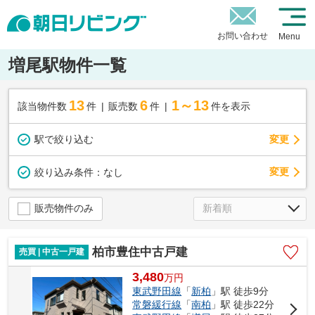
お問い合わせ
Menu
増尾駅物件一覧
13
6
1～13
該当物件数
件
販売数
件
件を表示
駅で絞り込む
変更
変更
絞り込み条件：
なし
販売物件のみ
柏市豊住中古戸建
売買 | 中古一戸建
3,480
万
円
東武野田線
「
新柏
」駅 徒歩9分
常磐緩行線
「
南柏
」駅 徒歩22分