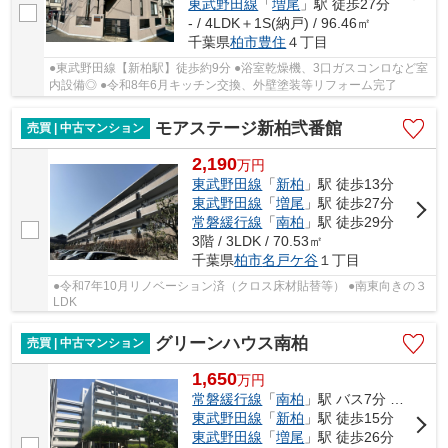
東武野田線
「
増尾
」駅 徒歩27分
- / 4LDK＋1S(納戸) / 96.46㎡
千葉県
柏市
豊住
４丁目
●東武野田線【新柏駅】徒歩約9分 ●浴室乾燥機、3口ガスコンロなど室
内設備◎ ●令和8年6月キッチン交換、外壁塗装等リフォーム完了
モアステージ新柏弐番館
売買 | 中古マンション
2,190
万
円
東武野田線
「
新柏
」駅 徒歩13分
東武野田線
「
増尾
」駅 徒歩27分
常磐緩行線
「
南柏
」駅 徒歩29分
3階 / 3LDK / 70.53㎡
千葉県
柏市
名戸ケ谷
１丁目
●令和7年10月リノベーション済（クロス床材貼替等） ●南東向きの３
LDK
グリーンハウス南柏
売買 | 中古マンション
1,650
万
円
常磐緩行線
「
南柏
」駅 バス7分 「東中新宿」 停歩3分
東武野田線
「
新柏
」駅 徒歩15分
東武野田線
「
増尾
」駅 徒歩26分