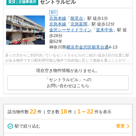
セントラルビル
賃貸 | 店舗事務所
敷0
京急本線
「
能見台
」駅 徒歩1分
京急本線
「
京急富岡
」駅 徒歩12分
金沢シーサイドライン
「
並木中央
」駅 徒
歩28分
築52年
神奈川県
横浜市金沢区
能見台通
4-13
多くの方からご好評頂いているセントラルビルのご紹介♪徒歩1分の位置に駅
がある物件です♪2駅利用可能な物件で目的地に応じて路線を選ぶことができ
ます(*^^*)
現在空き物件情報がありません。
「セントラルビル」への
お問い合わせはこちら
22
18
1～22
該当物件数
件
空き数
件
件を表示
駅で絞り込む
変更