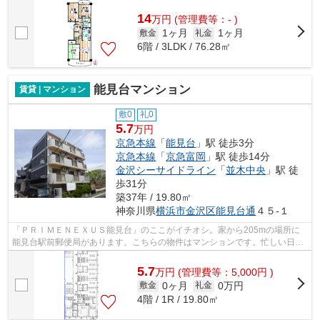
た物件です♪防犯対策もバッチリなマン...
14
万
円
(管理費等：- )
1ヶ月
1ヶ月
敷金
礼金
6階 / 3LDK / 76.28㎡
能見台マンション
賃貸 | マンション
敷0
礼0
5.7
万円
京急本線
「
能見台
」駅 徒歩3分
京急本線
「
京急富岡
」駅 徒歩14分
金沢シーサイドライン
「
並木中央
」駅 徒
歩31分
築37年 / 19.80㎡
神奈川県
横浜市金沢区
能見台通
４５-１
「ＰＲＩＭＥＮＥＸＵＳ能見台」のここがイチオシ。家から205mの場所に
能見台駅前郵便局があります。こちらの物件はマンションです。忙しい日で
もゴミ出しをサクッと終えられるように...
5.7
万
円
(管理費等：5,000円 )
0ヶ月
0万円
敷金
礼金
4階 / 1R / 19.80㎡