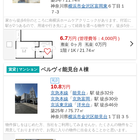
神奈川県
横浜市金沢区
富岡東
６丁目１
７-3
家から徒歩6分のところに南横浜ホームケアクリニックがあります。付近に
駅が2つあるので、用途や行き先によって経路を選べる物件です。徒歩5分の
位置に駅がある物件です。落ち着きのあ...
6.7
万
円
(管理費等：4,000円 )
0ヶ月
0万円
敷金
礼金
1階 / 1K / 21.74㎡
ベルヴィ能見台Ａ棟
賃貸 | マンション
礼0
10.8
万円
京急本線
「
能見台
」駅 徒歩32分
京急本線
「
京急富岡
」駅 徒歩30分
京浜東北線
「
洋光台
」駅 徒歩46分
築25年 / 75.77㎡
神奈川県
横浜市金沢区
能見台
１丁目３５
物件探しをはじめた方、当社をご利用してみませんか。たくさんの物件をご
用意しておりますので、お気に入りの物件に出会えることかと思います。