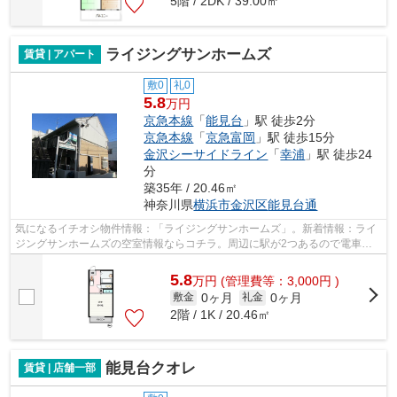
5階 / 2DK / 39.00㎡
ライジングサンホームズ
賃貸 | アパート
敷0
礼0
5.8
万円
京急本線
「
能見台
」駅 徒歩2分
京急本線
「
京急富岡
」駅 徒歩15分
金沢シーサイドライン
「
幸浦
」駅 徒歩24
分
築35年 / 20.46㎡
神奈川県
横浜市金沢区
能見台通
気になるイチオシ物件情報：「ライジングサンホームズ」。新着情報：ライ
ジングサンホームズの空室情報ならコチラ。周辺に駅が2つあるので電車で
の移動が便利です。最上階のアパートで...
5.8
万
円
(管理費等：3,000円 )
0ヶ月
0ヶ月
敷金
礼金
2階 / 1K / 20.46㎡
能見台クオレ
賃貸 | 店舗一部