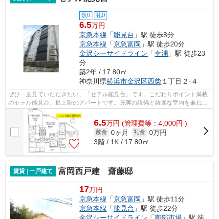
敷0
礼0
6.5
万円
京急本線
「
能見台
」駅 徒歩8分
京急本線
「
京急富岡
」駅 徒歩20分
金沢シーサイドライン
「
幸浦
」駅 徒歩23
分
築2年 / 17.80㎡
神奈川県
横浜市金沢区
西柴
１丁目２‐４
ぜひ一度見ていただきたい、「セテル能見台」です。こだわりポイント満載
のセテル能見台。最上階のアパートです。充実の設備と綺麗な室内を兼ね備
えた、2024年築の物件です。できるだ...
6.5
万
円
(管理費等：4,000円 )
0ヶ月
0万円
敷金
礼金
3階 / 1K / 17.80㎡
富岡西戸建 齋藤邸
賃貸 | 一戸建て
17
万円
京急本線
「
京急富岡
」駅 徒歩11分
京急本線
「
能見台
」駅 徒歩22分
金沢シーサイドライン
「
南部市場
」駅 徒