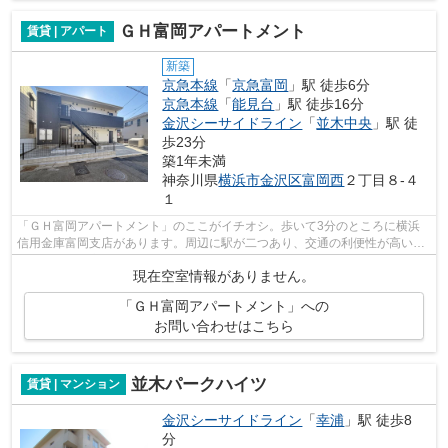
ＧＨ富岡アパートメント
賃貸 | アパート
新築
京急本線
「
京急富岡
」駅 徒歩6分
京急本線
「
能見台
」駅 徒歩16分
金沢シーサイドライン
「
並木中央
」駅 徒
歩23分
築1年未満
神奈川県
横浜市金沢区
富岡西
２丁目８-４
１
「ＧＨ富岡アパートメント」のここがイチオシ。歩いて3分のところに横浜
信用金庫富岡支店があります。周辺に駅が二つあり、交通の利便性が高いで
す。ニーズの高い、令和7年築の物件で...
現在空室情報がありません。
「ＧＨ富岡アパートメント」への
お問い合わせはこちら
並木パークハイツ
賃貸 | マンション
金沢シーサイドライン
「
幸浦
」駅 徒歩8
分