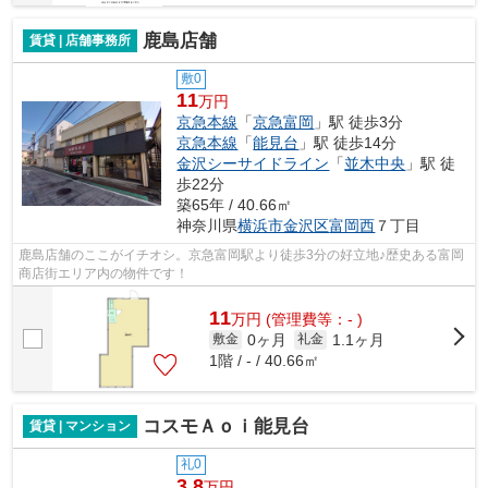
鹿島店舗
賃貸 | 店舗事務所
敷0
11
万円
京急本線
「
京急富岡
」駅 徒歩3分
京急本線
「
能見台
」駅 徒歩14分
金沢シーサイドライン
「
並木中央
」駅 徒
歩22分
築65年 / 40.66㎡
神奈川県
横浜市金沢区
富岡西
７丁目
鹿島店舗のここがイチオシ。京急富岡駅より徒歩3分の好立地♪歴史ある富岡
商店街エリア内の物件です！
11
万
円
(管理費等：- )
0ヶ月
1.1ヶ月
敷金
礼金
1階 / - / 40.66㎡
コスモＡｏｉ能見台
賃貸 | マンション
礼0
3.8
万円