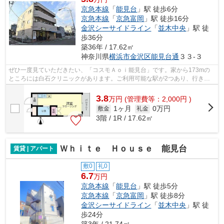
京急本線
「
能見台
」駅 徒歩6分
京急本線
「
京急富岡
」駅 徒歩16分
金沢シーサイドライン
「
並木中央
」駅 徒
歩36分
築36年 / 17.62㎡
神奈川県
横浜市金沢区
能見台通
３３-３
ぜひ一度見ていただきたい、「コスモＡｏｉ能見台」です。家から173mの
ところには白石クリニックがあります。ご利用可能な駅が2つあり、行き先
に応じて乗車駅の使い分けができます。こ...
3.8
万
円
(管理費等：2,000円 )
1ヶ月
0万円
敷金
礼金
3階 / 1R / 17.62㎡
Ｗｈｉｔｅ Ｈｏｕｓｅ 能見台
賃貸 | アパート
敷0
礼0
6.7
万円
京急本線
「
能見台
」駅 徒歩5分
京急本線
「
京急富岡
」駅 徒歩8分
金沢シーサイドライン
「
並木中央
」駅 徒
歩24分
築3年 / 21.74㎡