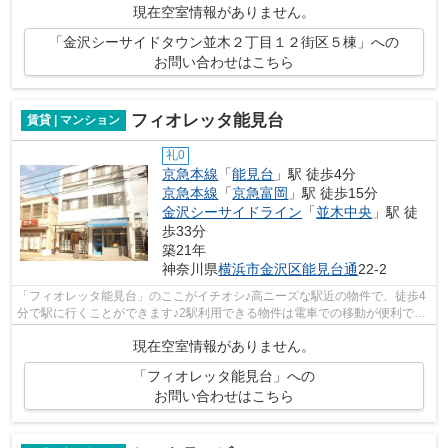
現在空室情報がありません。
「金沢シーサイドタウン並木２丁目１２街区５棟」への
お問い合わせはこちら
フィオレッタ能見台
賃貸 | マンション
礼0
京急本線
「
能見台
」駅 徒歩4分
京急本線
「
京急富岡
」駅 徒歩15分
金沢シーサイドライン
「
並木中央
」駅 徒
歩33分
築21年
神奈川県
横浜市金沢区
能見台通
22-2
「フィオレッタ能見台」のここがイチオシ♪高ニーズな駅近の物件で、徒歩4
分で駅に行くことができます♪2駅利用できる物件は電車での移動が便利です
♪できるだけ早めに不動産情報を集めた...
現在空室情報がありません。
「フィオレッタ能見台」への
お問い合わせはこちら