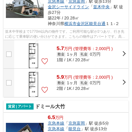
京急本線
「
京急富岡
」駅 徒歩13分
金沢シーサイドライン
「
並木中央
」駅 徒
歩27分
築22年 / 20.28㎡
神奈川県
横浜市金沢区
能見台通
１１-２
並木中学校まで1770m以内の物件です。ご利用可能な駅が2つあり、行き先
に応じて乗車駅の使い分けができます。こちらの物件はアパートです。高ニ
ーズな駅近の物件で、徒歩2分で駅に行く...
5.7
万
円
(管理費等：2,000円 )
1ヶ月
0万円
敷金
礼金
1階 / 1K / 20.28㎡
5.9
万
円
(管理費等：2,000円 )
1ヶ月
0万円
敷金
礼金
2階 / 1K / 20.28㎡
ドミール大竹
賃貸 | アパート
6.5
万円
京急本線
「
京急富岡
」駅 徒歩5分
京急本線
「
能見台
」駅 徒歩13分