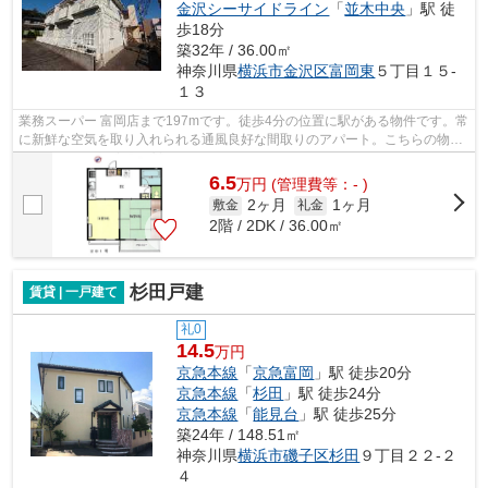
金沢シーサイドライン
「
並木中央
」駅 徒
歩18分
築32年 / 36.00㎡
神奈川県
横浜市金沢区
富岡東
５丁目１５-
１３
業務スーパー 富岡店まで197mです。徒歩4分の位置に駅がある物件です。常
に新鮮な空気を取り入れられる通風良好な間取りのアパート。こちらの物件
はアパートです。物件のお問い合わせ...
6.5
万
円
(管理費等：- )
2ヶ月
1ヶ月
敷金
礼金
2階 / 2DK / 36.00㎡
杉田戸建
賃貸 | 一戸建て
礼0
14.5
万円
京急本線
「
京急富岡
」駅 徒歩20分
京急本線
「
杉田
」駅 徒歩24分
京急本線
「
能見台
」駅 徒歩25分
築24年 / 148.51㎡
神奈川県
横浜市磯子区
杉田
９丁目２２-２
４