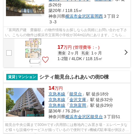
歩26分
築20年 / 118.15㎡
神奈川県
横浜市金沢区
富岡西
３丁目２
３-3
「富岡西戸建 齋藤邸」の物件情報をお探しならお気軽にお問い合わせ下さ
い。こちらの物件は横浜市立富岡小学校が304m以内にあります。こちらの
物件は、駅へも徒歩11分と歩いてアクセ...
17
万
円
(管理費等：- )
2ヶ月
1ヶ月
敷金
礼金
1-2階 / 4LDK / 118.15㎡
シティ能見台ふれあいの街D棟
賃貸 | マンション
14
万円
京急本線
「
能見台
」駅 徒歩18分
京急本線
「
金沢文庫
」駅 徒歩32分
京急本線
「
京急富岡
」駅 徒歩29分
築36年 / 76.28㎡
神奈川県
横浜市金沢区
能見台
３丁目51
能見台中央公園まで300mです♪共用部には敷地内ごみ置き場・エレベータな
ど様々な設備やサービスが揃っているので便利です♪機械式駐車場が併設され