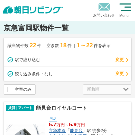
お問い合わせ
Menu
京急富岡駅物件一覧
22
18
1～22
該当物件数
件
空き数
件
件を表示
駅で絞り込む
変更
変更
絞り込み条件：
なし
空室のみ
能見台ロイヤルコート
賃貸 | アパート
礼0
5.7
5.9
万円～
万円
京急本線
「
能見台
」駅 徒歩2分