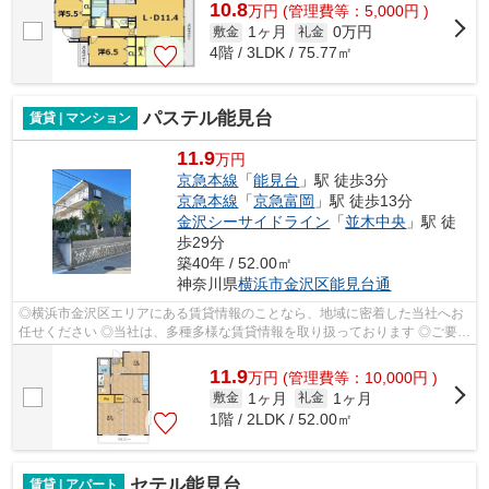
10.8
万
円
(管理費等：5,000円 )
1ヶ月
0万円
敷金
礼金
4階 / 3LDK / 75.77㎡
パステル能見台
賃貸 | マンション
11.9
万円
京急本線
「
能見台
」駅 徒歩3分
京急本線
「
京急富岡
」駅 徒歩13分
金沢シーサイドライン
「
並木中央
」駅 徒
歩29分
築40年 / 52.00㎡
神奈川県
横浜市金沢区
能見台通
◎横浜市金沢区エリアにある賃貸情報のことなら、地域に密着した当社へお
任せください ◎当社は、多種多様な賃貸情報を取り扱っております ◎ご要望
や不明な点などございましたら、お気軽...
11.9
万
円
(管理費等：10,000円 )
1ヶ月
1ヶ月
敷金
礼金
1階 / 2LDK / 52.00㎡
セテル能見台
賃貸 | アパート