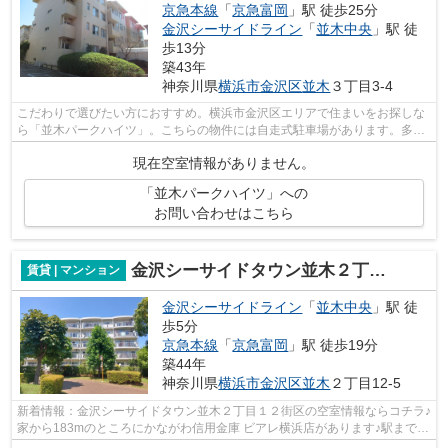
京急本線
「
京急富岡
」駅 徒歩25分
金沢シーサイドライン
「
並木中央
」駅 徒
歩13分
築43年
神奈川県
横浜市金沢区
並木
３丁目3-4
こだわりで選びたい方におすすめ。横浜市金沢区エリアで住まいをお探しな
ら「並木パークハイツ」。こちらの物件には自走式駐車場があります。多く
の方からニーズのある日中管理人駐在...
現在空室情報がありません。
「並木パークハイツ」への
お問い合わせはこちら
金沢シーサイドタウン並木２丁目１２街区５棟
賃貸 | マンション
金沢シーサイドライン
「
並木中央
」駅 徒
歩5分
京急本線
「
京急富岡
」駅 徒歩19分
築44年
神奈川県
横浜市金沢区
並木
２丁目12-5
新着情報：金沢シーサイドタウン並木２丁目１２街区の空室情報ならコチラ♪
家から183mのところにかながわ信用金庫 ビアレ横浜店があります♪駅まで歩
いてアクセスできる、徒歩5分の距離...