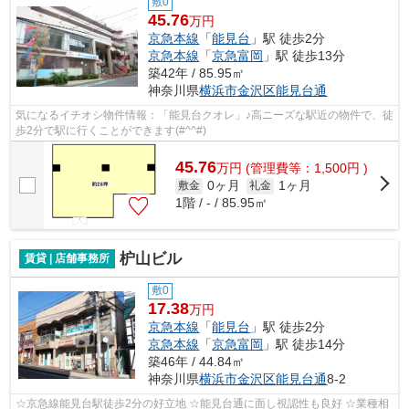
敷0
45.76
万円
京急本線
「
能見台
」駅 徒歩2分
京急本線
「
京急富岡
」駅 徒歩13分
築42年 / 85.95㎡
神奈川県
横浜市金沢区
能見台通
気になるイチオシ物件情報：「能見台クオレ」♪高ニーズな駅近の物件で、徒
歩2分で駅に行くことができます(#^^#)
45.76
万
円
(管理費等：1,500円 )
0ヶ月
1ヶ月
敷金
礼金
1階 / - / 85.95㎡
枦山ビル
賃貸 | 店舗事務所
敷0
17.38
万円
京急本線
「
能見台
」駅 徒歩2分
京急本線
「
京急富岡
」駅 徒歩14分
築46年 / 44.84㎡
神奈川県
横浜市金沢区
能見台通
8-2
☆京急線能見台駅徒歩2分の好立地 ☆能見台通に面し視認性も良好 ☆業種相