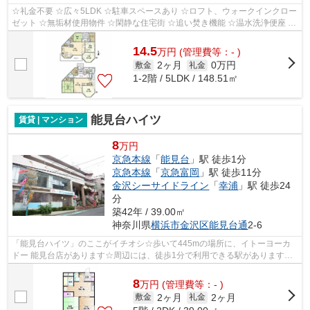
☆礼金不要 ☆広々5LDK ☆駐車スペースあり ☆ロフト、ウォークインクロー
ゼット ☆無垢材使用物件 ☆閑静な住宅街 ☆追い焚き機能 ☆温水洗浄便座 ☆
食洗機 ☆システムキッチン ☆専用庭
14.5
万
円
(管理費等：- )
2ヶ月
0万円
敷金
礼金
1-2階 / 5LDK / 148.51㎡
能見台ハイツ
賃貸 | マンション
8
万円
京急本線
「
能見台
」駅 徒歩1分
京急本線
「
京急富岡
」駅 徒歩11分
金沢シーサイドライン
「
幸浦
」駅 徒歩24
分
築42年 / 39.00㎡
神奈川県
横浜市金沢区
能見台通
2-6
「能見台ハイツ」のここがイチオシ☆歩いて445mの場所に、イトーヨーカ
ドー 能見台店があります☆周辺には、徒歩1分で利用できる駅があります☆
こちらの物件は陽当り良好です☆できるだけ...
8
万
円
(管理費等：- )
2ヶ月
2ヶ月
敷金
礼金