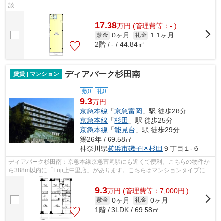
談
17.38
万
円
(管理費等：- )
0ヶ月
1.1ヶ月
敷金
礼金
2階 / - / 44.84㎡
ディアパーク杉田南
賃貸 | マンション
敷0
礼0
9.3
万円
京急本線
「
京急富岡
」駅 徒歩28分
京急本線
「
杉田
」駅 徒歩25分
京急本線
「
能見台
」駅 徒歩29分
築26年 / 69.58㎡
神奈川県
横浜市磯子区
杉田
９丁目１-６
ディアパーク杉田南：京急本線京急富岡駅にも近くて便利。こちらの物件か
ら388m以内に「Fuji上中里店」があります。こちらはマンションタイプにな
ります。2駅利用できる場所にあり、行...
9.3
万
円
(管理費等：7,000円 )
0ヶ月
0ヶ月
敷金
礼金
1階 / 3LDK / 69.58㎡