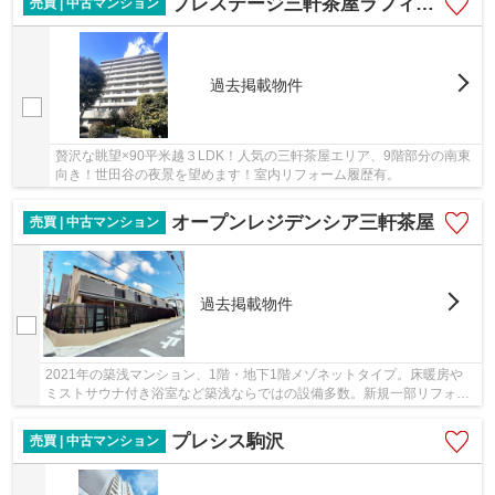
プレステージ三軒茶屋ラフィーネ
売買 | 中古マンション
過去掲載物件
贅沢な眺望×90平米越３LDK！人気の三軒茶屋エリア、9階部分の南東
向き！世田谷の夜景を望めます！室内リフォーム履歴有。
オープンレジデンシア三軒茶屋
売買 | 中古マンション
過去掲載物件
2021年の築浅マンション、1階・地下1階メゾネットタイプ。床暖房や
ミストサウナ付き浴室など築浅ならではの設備多数。新規一部リフォー
ム実施！（当社からのお問合せ限定）
プレシス駒沢
売買 | 中古マンション