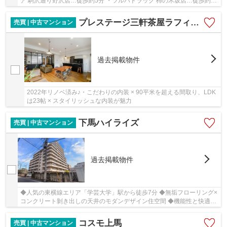
ア 駒沢通り野沢店…徒歩約5分 ・ツルハドラッグ 柿の木坂店…徒歩約6
分 ・セブン-イレブン 目黒環七柿の木坂店…徒...
プレステージ三軒茶屋ラフィーネ
売買 | 中古マンション
過去掲載物件
2022年リノベ済み♪・こだわりの内装 × 90平米を超える間取り、LDK
は23帖 × スタイリッシュな内装が魅力
下馬ハイライズ
売買 | 中古マンション
過去掲載物件
◆人気の東横線エリア「学芸大学」駅から徒歩7分 ◆無垢フローリング×
コンクリート剝き出しの天井のモダンデザイン住空間 ◆機能性と快適
性、デザイン性も兼ね備えたこだわりの間取り設計
コスモ上馬
売買 | 中古マンション