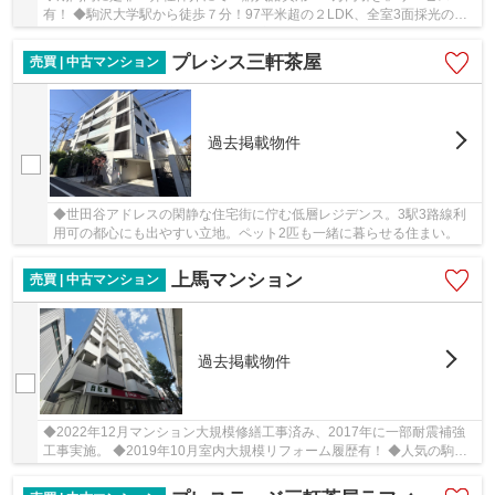
有！ ◆駒沢大学駅から徒歩７分！97平米超の２LDK、全室3面採光の光
あふれる注文住宅 ◆室内リフォーム実施(令和７年10月...
プレシス三軒茶屋
売買 | 中古マンション
過去掲載物件
◆世田谷アドレスの閑静な住宅街に佇む低層レジデンス。3駅3路線利
用可の都心にも出やすい立地。ペット2匹も一緒に暮らせる住まい。
上馬マンション
売買 | 中古マンション
過去掲載物件
◆2022年12月マンション大規模修繕工事済み、2017年に一部耐震補強
工事実施。 ◆2019年10月室内大規模リフォーム履歴有！ ◆人気の駒沢
大学エリア！駅から直線で徒歩２分の好立地！駅から...