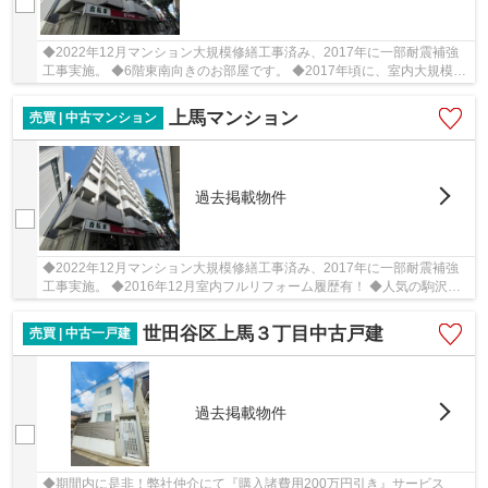
◆2022年12月マンション大規模修繕工事済み、2017年に一部耐震補強
工事実施。 ◆6階東南向きのお部屋です。 ◆2017年頃に、室内大規模リ
フォーム履歴有！ ◆人気の駒沢大学エリア！駅から...
上馬マンション
売買 | 中古マンション
過去掲載物件
◆2022年12月マンション大規模修繕工事済み、2017年に一部耐震補強
工事実施。 ◆2016年12月室内フルリフォーム履歴有！ ◆人気の駒沢大
学エリア！駅から直線で徒歩２分の好立地！駅からフ...
世田谷区上馬３丁目中古戸建
売買 | 中古一戸建
過去掲載物件
◆期間内に是非！弊社仲介にて『購入諸費用200万円引き』サービス