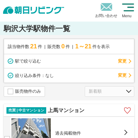
お問い合わせ
Menu
駒沢大学駅物件一覧
21
0
1～21
該当物件数
件
販売数
件
件を表示
駅で絞り込む
変更
変更
絞り込み条件：
なし
販売物件のみ
上馬マンション
売買 | 中古マンション
過去掲載物件