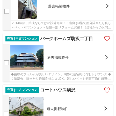
過去掲載物件
2014年築、築浅ならではの設備充実！・南向き3階で部分陽当たり良し
× ペット可マンション × 新規一部リフォーム実施！（当社からのお問合
せ限定）
パークホームズ駒沢二丁目
売買 | 中古マンション
過去掲載物件
◆曲線のフォルムが美しいデザイン、閑静な住宅街に佇むレジデンス ◆
２階部分、陽当たり通風良好な３LDK。嬉しいペット飼育可物件(細則
有) ◆駒沢公園まで徒歩約10分
コートハウス駒沢
売買 | 中古マンション
過去掲載物件