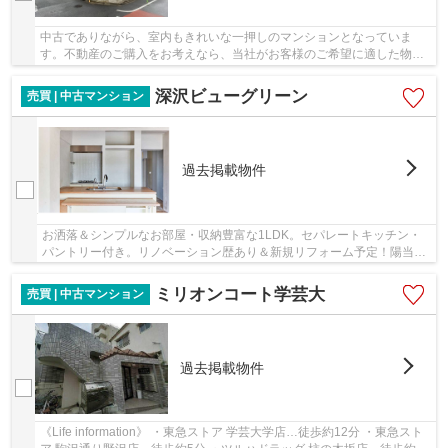
中古でありながら、室内もきれいな一押しのマンションとなっていま
す。不動産のご購入をお考えなら、当社がお客様のご希望に適した物件
をご紹介いたします。こだわりやご要望など、お...
深沢ビューグリーン
売買 | 中古マンション
過去掲載物件
お洒落＆シンプルなお部屋・収納豊富な1LDK。セパレートキッチン・
パントリー付き。リノベーション歴あり＆新規リフォーム予定！陽当た
り・眺望の良い5階南向きです
ミリオンコート学芸大
売買 | 中古マンション
過去掲載物件
《Life information》 ・東急ストア 学芸大学店…徒歩約12分 ・東急スト