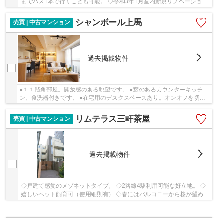
までバス1本で行くことも可能。 ◇令和3年1月室内新規リノベーション
済の最上階南向き角部屋
シャンボール上馬
売買 | 中古マンション
過去掲載物件
●１１階角部屋。開放感のある眺望です。 ●窓のあるカウンターキッチ
ン、食洗器付きです。 ●在宅用のデスクスペースあり。オンオフを切り
替えるのに便利な間取りです。 ●洋室には大型の...
リムテラス三軒茶屋
売買 | 中古マンション
過去掲載物件
◇戸建て感覚のメゾネットタイプ。 ◇2路線4駅利用可能な好立地。 ◇
嬉しいペット飼育可（使用細則有） ◇春にはバルコニーから桜が望めま
す（季節・天候による）