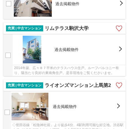
過去掲載物件
リムテラス駒沢大学
売買 | 中古マンション
過去掲載物件
2014年築、広々８７平米のテラスハウス住戸。ルーフバルコニー有
り、陽当たり良好の東南角住戸。是非現地をご覧くださいませ。
ライオンズマンション上馬第2
売買 | 中古マンション
過去掲載物件
◇世田谷線「松陰神社前」より徒歩4分、4駅利用可能な好立地。渋谷駅