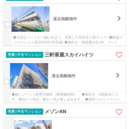
過去掲載物件
◆大切なペットと一緒に住まう、充実した世田谷三茶ライフ♪ ◆新規リ
ノベーション済(2022年3月完成) ◆南向き・角部屋の2LDK、ペット飼
育可（細則有）
三軒茶屋スカイハイツ
売買 | 中古マンション
過去掲載物件
◆嬉しいペット飼育可物件（飼育細則有）。 ◆南向き・2面採光につ
き、陽当たり良好。暖かい光が差し込みます。 ◆室内フルリノベーショ
ン済。オシャレなブルックリンスタイルのお部屋に...
メゾンAN
売買 | 中古マンション