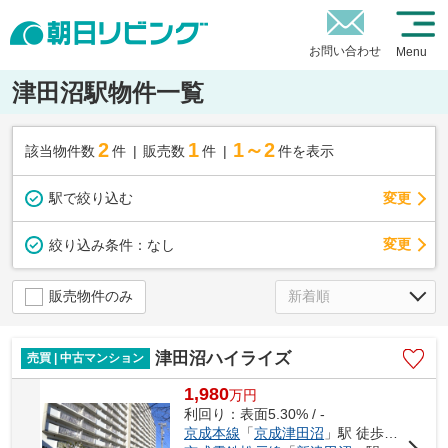
お問い合わせ
Menu
津田沼駅物件一覧
2
1
1～2
該当物件数
件
販売数
件
件を表示
駅で絞り込む
変更
変更
絞り込み条件：
なし
販売物件のみ
津田沼ハイライズ
売買 | 中古マンション
1,980
万
円
利回り：表面5.30% / -
京成本線
「
京成津田沼
」駅 徒歩4分