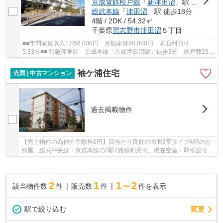
京成電鉄松戸線
「
新津田沼
」駅 徒歩17分
総武本線
「
津田沼
」駅 徒歩18分
4階 / 2DK / 54.32㎡
千葉県
習志野市
津田沼
５丁目
■■年間家賃収入1,056,000円 月額家賃88,000円 表面利回り
5.33％■■ 特急停車駅 京成本線「京成津田沼駅」徒歩3分 総戸数296
戸のコミュニティです
袖ケ浦住宅
売買 | 中古マンション
過去掲載物件
【売主物件の為仲介手数料0円】日当たり良好の南面3室タイプ4階のお
部屋。総武中央線・京成本線の2駅2路線利用可。現在空室・即引渡可。
ペット飼育不可・ＥＶ無。
2
1
1～2
該当物件数
件
販売数
件
件を表示
駅で絞り込む
変更