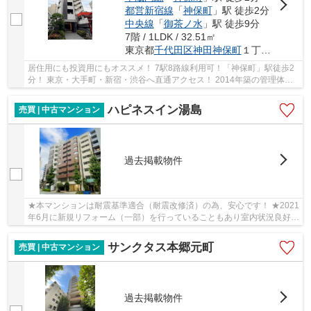
都営新宿線
「
神保町
」駅 徒歩2分
中央線
「
御茶ノ水
」駅 徒歩9分
7階 / 1LDK / 32.51㎡
東京都
千代田区
神田神保町
１丁目18-2
居住用にも投資用にもオススメ！ 7駅8路線利用可！「神保町」駅徒歩2
分！ 東京・大手町・新宿・渋谷へ直通アクセス！ 2014年築の管理体制
良好マンションです。 都心の利便を大いに享受...
ハピネスイン湯島
売買 | 中古マンション
過去掲載物件
★本マンションは耐震基準適合（耐震改修済）の為、安心です！ ★2021
年6月に新規リフォーム（一部）を行っていることもあり室内状況良好！
是非現地にてご覧いただきたいです。 ★JR御茶...
サンクタス本郷元町
売買 | 中古マンション
過去掲載物件