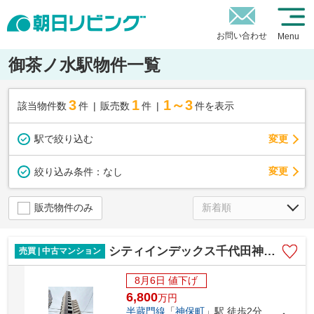
お問い合わせ
Menu
御茶ノ水駅物件一覧
3
1
1～3
該当物件数
件
販売数
件
件を表示
駅で絞り込む
変更
変更
絞り込み条件：
なし
販売物件のみ
シティインデックス千代田神保町
売買 | 中古マンション
8月6日 値下げ
6,800
万
円
半蔵門線
「
神保町
」駅 徒歩2分