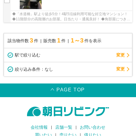
◆「水道橋」駅より徒歩5分！4駅5沿線利用可能な好立地マンション！
◆11階部分の高階層のお部屋。日当たり・通風良好！ ◆角部屋につき２
面採光２面バルコニー！眺望良好！北東バルコニ...
3
1
1～3
該当物件数
件
販売数
件
件を表示
駅で絞り込む
変更
変更
絞り込み条件：
なし
PAGE TOP
会社情報
店舗一覧
お問い合わせ
買いたい
売りたい
借りたい