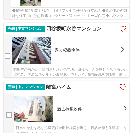
◆最寄り駅６路線３駅利用可！アクセス便利な好立地！ ◆都心中心の閑
静な住宅街に佇む鉄筋コンクリート造のデザイナーズ住宅 ◆ハウスクリ
ーニング実施済み（令和6年7月完了）
四谷坂町永谷マンション
売買 | 中古マンション
過去掲載物件
防衛省の向かい、靖国通り沿いの立地。四谷らしさを感じる落ち着いた
街並み。内装はスケルトン履歴ありでキレイ。8階角部屋で眺望・陽当
りも良好です。
離宮ハイム
売買 | 中古マンション
過去掲載物件
日本の歴史を感じる迎賓館や明治神宮が近く、気品が漂う住環境。内