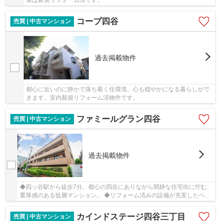
装は新規リフォーム済です。
コープ四谷
売買 | 中古マンション
過去掲載物件
都心に近いのに静かで落ち着く住環境。心も穏やかになる暮らしがで
きます。室内新規リフォーム済物件です。
ファミールグラン四谷
売買 | 中古マンション
過去掲載物件
◆四ッ谷駅から徒歩7分。都心の四谷にありながら閑静な住宅街に佇む、
重厚感のある低層マンション。 ◆リフォーム済みの設備が充実したペッ
ト飼育可の1LDK。 ◆人気スポット、ビッグター...
カインドステージ四谷三丁目
売買 | 中古マンション