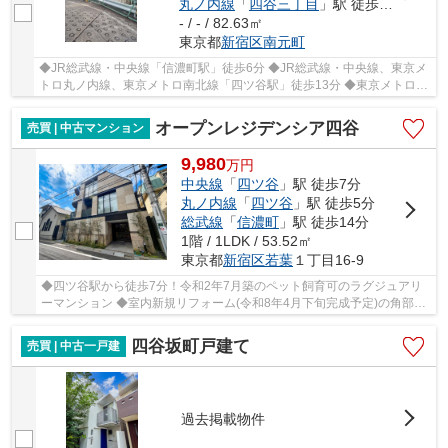
丸ノ内線
「
四谷三丁目
」駅 徒歩14分
- / - / 82.63㎡
東京都
新宿区
南元町
◆JR総武線・中央線「信濃町駅」徒歩6分 ◆JR総武線・中央線、東京メ
トロ丸ノ内線、東京メトロ南北線「四ツ谷駅」徒歩13分 ◆東京メトロ丸
ノ内線「四谷三丁目駅」徒歩13分 ◆都営大江戸線...
オープンレジデンシア四谷
売買 | 中古マンション
9,980
万
円
中央線
「
四ツ谷
」駅 徒歩7分
丸ノ内線
「
四ツ谷
」駅 徒歩5分
総武線
「
信濃町
」駅 徒歩14分
1階 / 1LDK / 53.52㎡
東京都
新宿区
若葉
１丁目16-9
◆四ツ谷駅から徒歩7分！令和2年7月築のペット飼育可のラグジュアリ
ーマンション ◆室内新規リフォーム(令和8年4月下旬完成予定)の角部屋
１LDK ◆14平米越えのテラス付き！
四谷坂町戸建て
売買 | 中古一戸建
過去掲載物件