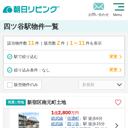
お問い合わせ
Menu
四ツ谷駅物件一覧
11
2
1～11
該当物件数
件
販売数
件
件を表示
駅で絞り込む
変更
変更
絞り込み条件：
なし
販売物件のみ
新宿区南元町土地
売買 | 売地
1
2,800
億
万
円
総武線
「
信濃町
」駅 徒歩6分
総武線
「
四ツ谷
」駅 徒歩15分