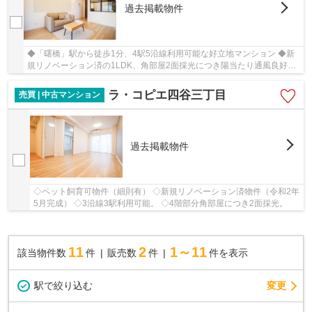
過去掲載物件
◆「曙橋」駅から徒歩1分、4駅5沿線利用可能な好立地マンション ◆新
規リノベーション済の1LDK、角部屋2面採光につき陽当たり通風良好。
◆事務所として利用可能。リモートワークに最適な...
ラ・コピエ四谷三丁目
売買 | 中古マンション
過去掲載物件
◇ペット飼育可物件（細則有） ◇新規リノベーション済物件（令和2年
5月完成） ◇3沿線3駅利用可能。 ◇4階部分角部屋につき2面採光。
11
2
1～11
該当物件数
件
販売数
件
件を表示
駅で絞り込む
変更