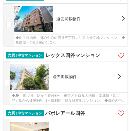
過去掲載物件
◆山手線内側、都心中心の四谷三丁目エリアの好立地マンション。 ◆
角部屋・2面採光の2LDK。
レックス四谷マンション
売買 | 中古マンション
過去掲載物件
◆JR「四ツ谷」駅から徒歩8分、東京メトロ丸の内線・南北線「四ツ
谷」駅から徒歩8分、3沿線利用可能な好立地マンション。 ◆都心の中心
部「四ツ谷」に佇み、新宿通りから離れた完成な住...
パボレアール四谷
売買 | 中古マンション