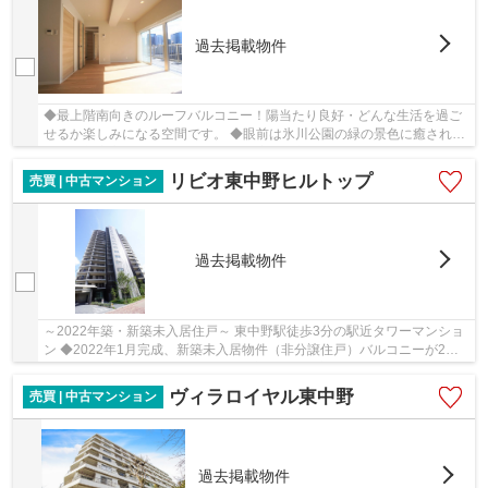
過去掲載物件
◆最上階南向きのルーフバルコニー！陽当たり良好・どんな生活を過ご
せるか楽しみになる空間です。 ◆眼前は氷川公園の緑の景色に癒され、
遠くに新宿高層ビルを望みます。 ◆室内は新規リ...
リビオ東中野ヒルトップ
売買 | 中古マンション
過去掲載物件
～2022年築・新築未入居住戸～ 東中野駅徒歩3分の駅近タワーマンショ
ン ◆2022年1月完成、新築未入居物件（非分譲住戸）バルコニーが2面
にある4階角住戸 ◆リビングは床暖房付き、浴室...
ヴィラロイヤル東中野
売買 | 中古マンション
過去掲載物件