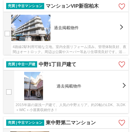
マンションVIP新宿柏木
売買 | 中古マンション
過去掲載物件
4路線2駅利用可能な立地。室内全面リフォーム済み。管理体制良好、夜
間はオートロック。周辺は公園やスーパー等あり住環境良好です。浴室
換気乾燥機設置済み。
中野1丁目戸建て
売買 | 中古一戸建
過去掲載物件
2015年築の築浅一戸建て、人気の中野エリア。約20帖のLDK、3LDK
＋WIC＋小屋裏収納付き！
東中野第二マンション
売買 | 中古マンション