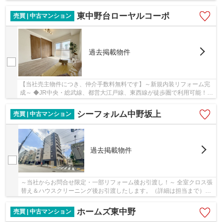
東中野台ローヤルコーポ
売買 | 中古マンション
過去掲載物件
【当社売主物件につき、仲介手数料無料です】～新規内装リフォーム完
成～ ◆JR中央・総武線、都営大江戸線、東西線が徒歩圏で利用可能！
◆最上階の角部屋、陽当たり・眺望・風通し良好...
シーフォルム中野坂上
売買 | 中古マンション
過去掲載物件
～当社からお問合せ限定・一部リフォーム後お引渡し！～ 全室クロス張
替え＆ハウスクリーニング後お引渡したします。（詳細は担当まで）
2014年の築浅マンションです！
ホームズ東中野
売買 | 中古マンション