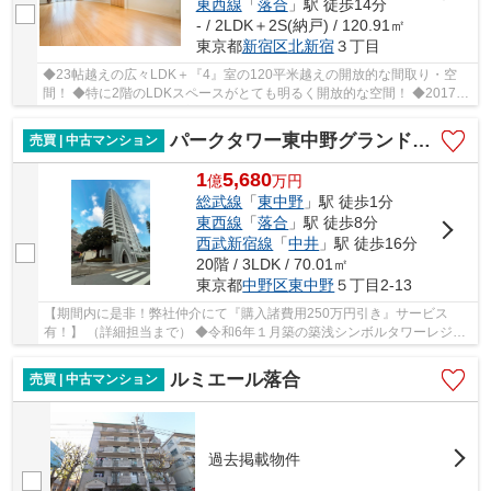
東西線
「
落合
」駅 徒歩14分
- / 2LDK＋2S(納戸) / 120.91㎡
東京都
新宿区
北新宿
３丁目
◆23帖越えの広々LDK＋『4』室の120平米越えの開放的な間取り・空
間！ ◆特に2階のLDKスペースがとても明るく開放的な空間！ ◆2017年
1月築の築浅物件の為、室内状況が清潔感があり良好で...
パークタワー東中野グランドエア
売買 | 中古マンション
1
5,680
億
万
円
総武線
「
東中野
」駅 徒歩1分
東西線
「
落合
」駅 徒歩8分
西武新宿線
「
中井
」駅 徒歩16分
20階 / 3LDK / 70.01㎡
東京都
中野区
東中野
５丁目2-13
【期間内に是非！弊社仲介にて『購入諸費用250万円引き』サービス
有！】 （詳細担当まで） ◆令和6年１月築の築浅シンボルタワーレジデ
ンス！総戸数165戸のビッグコミュニティ。 ◆東中...
ルミエール落合
売買 | 中古マンション
過去掲載物件