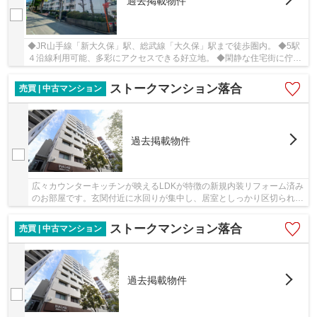
過去掲載物件
◆JR山手線「新大久保」駅、総武線「大久保」駅まで徒歩圏内。 ◆5駅
４沿線利用可能、多彩にアクセスできる好立地。 ◆閑静な住宅街に佇む
155戸のビッグコミュニティヴィンテージマンショ...
ストークマンション落合
売買 | 中古マンション
過去掲載物件
広々カウンターキッチンが映えるLDKが特徴の新規内装リフォーム済み
のお部屋です。玄関付近に水回りが集中し、居室としっかり区切られて
おります。
ストークマンション落合
売買 | 中古マンション
過去掲載物件