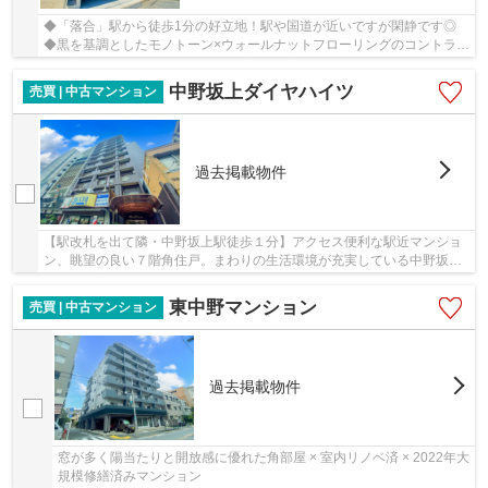
◆「落合」駅から徒歩1分の好立地！駅や国道が近いですが閑静です◎
◆黒を基調としたモノトーン×ウォールナットフローリングのコントラス
トが美しいモダンデザイナーズ住宅。 ◆室内設備...
中野坂上ダイヤハイツ
売買 | 中古マンション
過去掲載物件
【駅改札を出て隣・中野坂上駅徒歩１分】アクセス便利な駅近マンショ
ン、眺望の良い７階角住戸。まわりの生活環境が充実している中野坂上
エリア！室内新規リノベーション！(2024年1月1...
東中野マンション
売買 | 中古マンション
過去掲載物件
窓が多く陽当たりと開放感に優れた角部屋 × 室内リノベ済 × 2022年大
規模修繕済みマンション