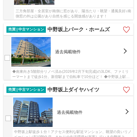
三方角部屋・全居室が南側に窓があり、陽当たり・眺望・通風良好♪南
側窓の外は公園があり自然を感じる開放感があります！
中野坂上パーク・ホームズ
売買 | 中古マンション
過去掲載物件
◆南東向き5階部分リノベ済み(2026年2月下旬完成)の3LDK、ファミリ
ーマートまで徒歩1分。新宿駅まで自転車で10分ほど！ ◆中野坂上駅・
東中野駅が利用可、３沿線利用可能な好立地。
中野坂上ダイヤハイツ
売買 | 中古マンション
過去掲載物件
中野坂上駅徒歩１分！アクセス便利な駅近マンション、眺望の良いリノ