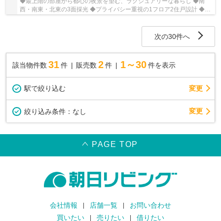
◆最上階の部屋から都心の夜景を望む、ラグジュアリーな暮らし ◆南
西・南東・北東の3面採光 ◆プライバシー重視の1フロア2住戸設計 ◆ペ
ット飼育可能♪大事なワンちゃんと猫ちゃんといっし...
次の30件へ
31
2
1～30
該当物件数
件
販売数
件
件を表示
駅で絞り込む
変更
変更
絞り込み条件：
なし
PAGE TOP
会社情報
店舗一覧
お問い合わせ
買いたい
売りたい
借りたい