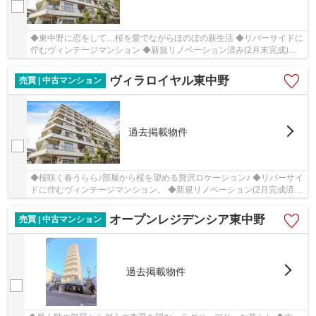
◆東中野に恋をして…桜を愛でながらほのぼの新生活 ◆リバーサイドに
佇むヴィンテージマンション ◆新規リノベーション済み(2月末完成)
◆52.58平米のゆったり1LDK
ヴィラロイヤル東中野
売買 | 中古マンション
過去掲載物件
◆桜咲く春うらら♪部屋から桜を望める贅沢ロケーション♪ ◆リバーサイ
ドに佇むヴィンテージマンション。 ◆新規リノベーション(2月完成済)
の2LDKファミリータイプ！
オープンレジデンシア東中野
売買 | 中古マンション
過去掲載物件