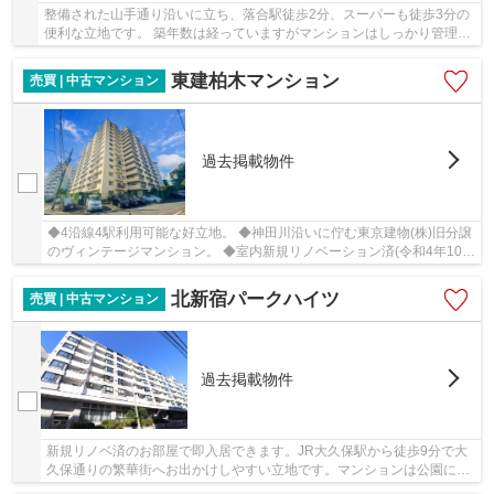
整備された山手通り沿いに立ち、落合駅徒歩2分、スーパーも徒歩3分の
便利な立地です。 築年数は経っていますがマンションはしっかり管理さ
れています。お部屋は8階部分で眺めも開放的...
東建柏木マンション
売買 | 中古マンション
過去掲載物件
◆4沿線4駅利用可能な好立地。 ◆神田川沿いに佇む東京建物(株)旧分譲
のヴィンテージマンション。 ◆室内新規リノベーション済(令和4年10月
完成) ◆南向き３LDK。
北新宿パークハイツ
売買 | 中古マンション
過去掲載物件
新規リノベ済のお部屋で即入居できます。JR大久保駅から徒歩9分で大
久保通りの繁華街へお出かけしやすい立地です。マンションは公園に面
しており、緑豊かな環境です。