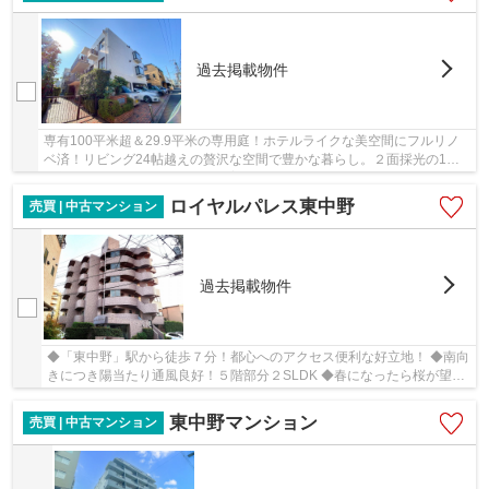
過去掲載物件
専有100平米超＆29.9平米の専用庭！ホテルライクな美空間にフルリノ
ベ済！リビング24帖越えの贅沢な空間で豊かな暮らし。２面採光の1階
角部屋３LDK。嬉しいペット飼育可(細則有)！
ロイヤルパレス東中野
売買 | 中古マンション
過去掲載物件
◆「東中野」駅から徒歩７分！都心へのアクセス便利な好立地！ ◆南向
きにつき陽当たり通風良好！５階部分２SLDK ◆春になったら桜が望め
る神田川が近隣に有り。
東中野マンション
売買 | 中古マンション