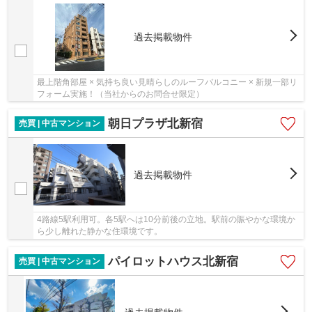
過去掲載物件
最上階角部屋 × 気持ち良い見晴らしのルーフバルコニー × 新規一部リ
フォーム実施！（当社からのお問合せ限定）
朝日プラザ北新宿
売買 | 中古マンション
過去掲載物件
4路線5駅利用可。各5駅へは10分前後の立地。駅前の賑やかな環境か
ら少し離れた静かな住環境です。
パイロットハウス北新宿
売買 | 中古マンション