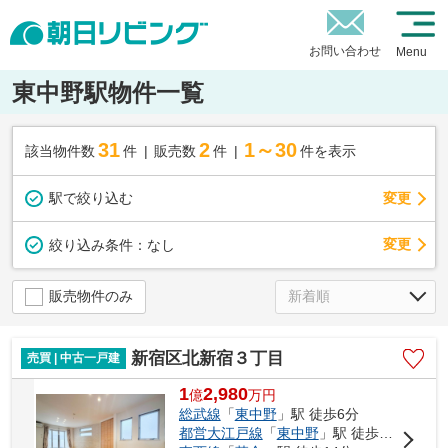
お問い合わせ
Menu
東中野駅物件一覧
31
2
1～30
該当物件数
件
販売数
件
件を表示
駅で絞り込む
変更
変更
絞り込み条件：
なし
販売物件のみ
新宿区北新宿３丁目
売買 | 中古一戸建
1
2,980
億
万
円
総武線
「
東中野
」駅 徒歩6分
都営大江戸線
「
東中野
」駅 徒歩10分