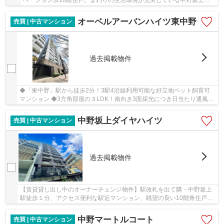
ベーション済10階住戸。まわりの生活環境が充実している中野坂上エ
リア！
オーベルアーバンハイツ東中野
売買 | 中古マンション
過去掲載物件
◆「東中野」駅から徒歩2分！3駅4沿線利用可能な好立地ペット飼育可
マンション ◆3方角部屋の３LDK！南向き3面採光につき日当たり通風良
好！ ◆春には神田川沿いの桜も楽しめ、四季を感じ...
中野坂上ダイヤハイツ
売買 | 中古マンション
過去掲載物件
【賃貸貸し出し中のオーナーチェンジ物件】駅改札を出て隣・中野坂上
駅徒歩１分、アクセス便利な駅近マンション、眺望の良い10階角住戸。
まわりの生活環境が充実している中野坂上エリ...
中野マートルコート
売買 | 中古マンション