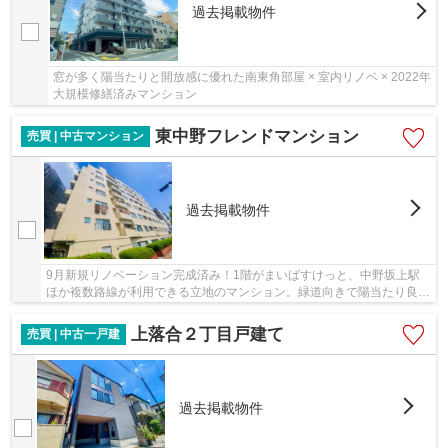
過去掲載物件
窓が多く陽当たりと開放感に優れた南東角部屋 × 室内リノベ × 2022年
大規模修繕済みマンション
東中野フレンドマンション
売買 | 中古マンション
過去掲載物件
9月新規リノベーション完成済み！1階がまいばすけっと、中野坂上駅
ほか複数路線が利用できる立地のマンション。緑道向きで陽当たり良好
です！
上落合２丁目戸建て
売買 | 中古一戸建
過去掲載物件