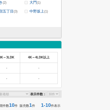
き
大門
(2)
(1)
宿五丁目
中野坂上
(3)
(1)
3K～3LDK
4K～4LDK以上
-
-
-
-
表示件数：
10
1
1-10
開件数
件 販売数
件
件表示