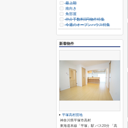
最上階
南向き
角部屋
仲介手数料0円物件特集
今週のオープンハウス特集
新着物件
平塚高村団地
神奈川県平塚市高村
東海道本線「平塚」駅 バス20分 「高