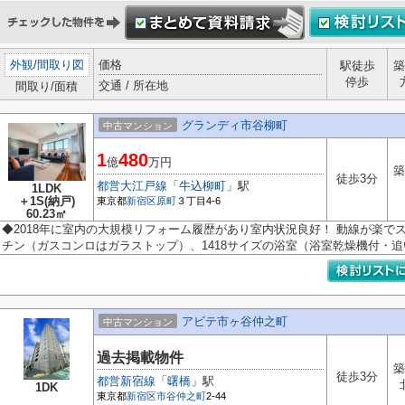
外観
/
間取り図
価格
駅徒歩
築
停歩
交通 / 所在地
間取り/面積
グランディ市谷柳町
中古マンション
1
480
億
万円
築
徒歩3分
都営大江戸線
「
牛込柳町
」駅
1LDK
＋1S(納戸)
東京都
新宿区
原町
３丁目4-6
60.23㎡
◆2018年に室内の大規模リフォーム履歴があり室内状況良好！ 動線が楽で
チン（ガスコンロはガラストップ）、1418サイズの浴室（浴室乾燥機付・追い
アビテ市ヶ谷仲之町
中古マンション
過去掲載物件
築
徒歩3分
都営新宿線
「
曙橋
」駅
1DK
東京都
新宿区
市谷仲之町
2-44