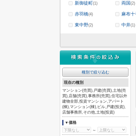
新御徒町
両国
(1)
(2)
赤羽橋
麻布十
(4)
東中野
中井
(2)
(1)
種別で絞り込む
現在の種別
マンション(売買),戸建(売買),土地(売
買),店舗(売買),事務所(売買),住宅以外
建物全部,投資マンション,アパート
(棟),マンション(棟),ビル,戸建(投資),
店舗事務所,その他,土地(投資)
▼価格
～