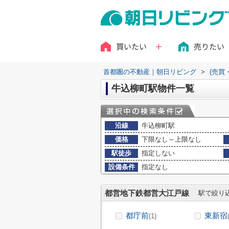
買いたい
売りたい
首都圏の不動産｜朝日リビング
>
(売買
牛込柳町駅物件一覧
沿線
牛込柳町駅
価格
下限なし～上限なし
駅徒歩
指定しない
設備条件
指定なし
都営地下鉄都営大江戸線
駅で絞り
都庁前
東新宿
(1)