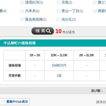
清澄白河
月島
勝ど
(1)
(1)
番
六本木
青山一丁目
西新
(4)
(4)
(1)
落合南長崎
光が丘
(1)
(2)
10
件が該当
牛込柳町の価格相場
1R～1K
1DK～1LDK
2K～2LDK
価格相場
-
10480万円
-
空室件数
-
1室
-
並び順：
募集中のみ表示
該当公