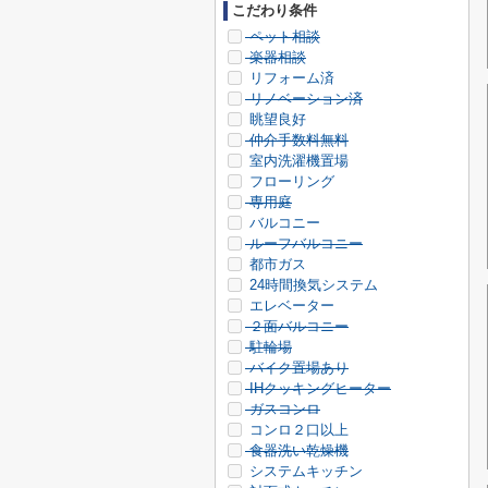
こだわり条件
ペット相談
楽器相談
リフォーム済
リノベーション済
眺望良好
仲介手数料無料
室内洗濯機置場
フローリング
専用庭
バルコニー
ルーフバルコニー
都市ガス
24時間換気システム
エレベーター
２面バルコニー
駐輪場
バイク置場あり
IHクッキングヒーター
ガスコンロ
コンロ２口以上
食器洗い乾燥機
システムキッチン