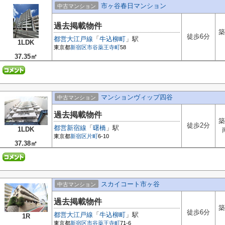
市ヶ谷春日マンション
中古マンション
過去掲載物件
築
徒歩6分
都営大江戸線
「
牛込柳町
」駅
1LDK
東京都
新宿区
市谷薬王寺町
58
37.35㎡
マンションヴィップ四谷
中古マンション
過去掲載物件
築
徒歩2分
都営新宿線
「
曙橋
」駅
1LDK
東京都
新宿区
片町
6-10
37.38㎡
スカイコート市ヶ谷
中古マンション
過去掲載物件
築
徒歩6分
都営大江戸線
「
牛込柳町
」駅
1R
東京都
新宿区
市谷薬王寺町
71-6