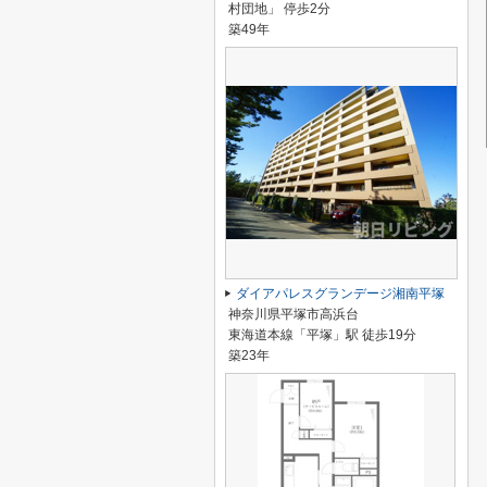
村団地」 停歩2分
築49年
ダイアパレスグランデージ湘南平塚
神奈川県平塚市高浜台
東海道本線「平塚」駅 徒歩19分
築23年