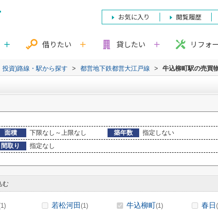
お気に入り
閲覧履歴
借りたい
貸したい
リフォ
・投資)路線・駅から探す
>
都営地下鉄都営大江戸線
>
牛込柳町駅の売買
面積
下限なし～上限なし
築年数
指定しない
間取り
指定なし
込む
若松河田
牛込柳町
春日
(1)
(1)
(1)