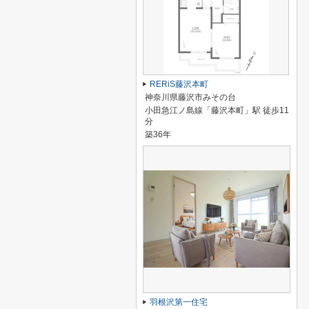
RERiS藤沢本町
神奈川県藤沢市みその台
小田急江ノ島線「藤沢本町」駅 徒歩11
分
築36年
羽根沢第一住宅