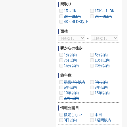
間取り
1R～1K
1DK～1LDK
2K～2LDK
3K～3LDK
4K～4LDK以上
面積
～
駅からの徒歩
1分以内
5分以内
7分以内
10分以内
15分以内
20分以内
築年数
新築/1年以内
3年以内
5年以内
7年以内
10年以内
15年以内
20年以内
情報公開日
指定しない
本日
3日以内
1週間以内