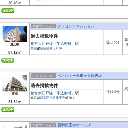
26.46㎡
クレセントマンション
中古マンション
過去掲載物件
築
徒歩4分
都営大江戸線
「
牛込柳町
」駅
3LDK
東京都
新宿区
弁天町
87
87.12㎡
ベネヴィータ市ヶ谷銀杏坂
中古マンション
過去掲載物件
築
徒歩3分
都営大江戸線
「
牛込柳町
」駅
1DK
東京都
新宿区
市谷薬王寺町
70-1
31.34㎡
藤和薬王寺ホームズ
中古マンション