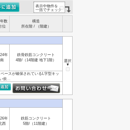
表示中物件を
一括でチェック
年数
構造
方位
所在階 / （階建）
24年
鉄骨鉄筋コンクリート
南
4階/（14階建 地下1階）
選択
▼
スペースが確保されているL字型キッ
炊...
26年
鉄筋コンクリート
北西
5階/（11階建）