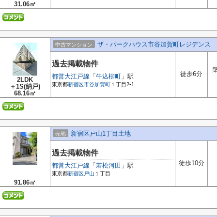
31.06㎡
ザ・パークハウス市谷加賀町レジデンス
中古マンション
過去掲載物件
徒歩6分
都営大江戸線
「
牛込柳町
」駅
2LDK
東京都
新宿区
市谷加賀町
１丁目2-1
＋1S(納戸)
68.16㎡
新宿区戸山1丁目土地
売地
過去掲載物件
徒歩10分
都営大江戸線
「
若松河田
」駅
東京都
新宿区
戸山
１丁目
91.86㎡