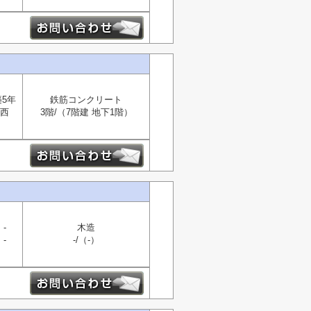
築5年
鉄筋コンクリート
西
3階/（7階建 地下1階）
-
木造
-
-/（-）