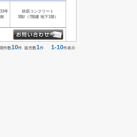
33年
鉄筋コンクリート
南
3階/（7階建 地下1階）
10
1
1-10
開件数
件 販売数
件
件表示