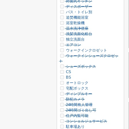
対面式キッチン
ディスポーザー
バス・トイレ別
追焚機能浴室
浴室乾燥機
温水洗浄便座
洗髪洗面化粧台
独立洗面台
エアコン
ウォークインクロゼット
ウォークインシューズクロゼッ
ト
シューズボックス
CS
BS
オートロック
宅配ボックス
ディンプルキー
防犯カメラ
24時間有人管理
24時間ゴミ出し可
住戸内覧可能
コンシェルジュサービス
駐車場あり