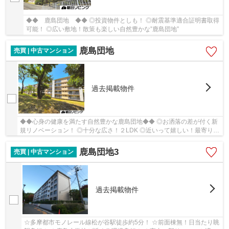
◆◆ 鹿島団地 ◆◆ ◎投資物件としも！ ◎耐震基準適合証明書取得
可能！ ◎広い敷地！散策も楽しい自然豊かな”鹿島団地”
鹿島団地
売買 | 中古マンション
過去掲載物件
◆◆心身の健康を満たす自然豊かな鹿島団地◆◆ ◎お洒落の差が付く新
規リノベーション！ ◎十分な広さ！２LDK ◎近いって嬉しい！最寄り駅
まで徒歩６分！ ◎ライフスタイルに合わせた暮らし！...
鹿島団地3
売買 | 中古マンション
過去掲載物件
☆多摩都市モノレール線松が谷駅徒歩約5分！ ☆前面棟無！日当たり眺