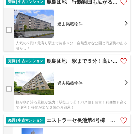
鹿島団地 行動範囲も広がる駅チカ物件！
売買 | 中古マンション
過去掲載物件
人気の２階！最寄り駅まで徒歩６分！自然豊かな公園と商店街のある
暮らし！
鹿島団地 駅まで５分！高い利便性とキレイな景観が魅力！
売買 | 中古マンション
過去掲載物件
桜が咲き誇る景観が魅力！駅徒歩５分！バス便も豊富！利便性も高く
て便利！ 移動が楽な３階のお部屋！
エストラーセ長池第4号棟 駅チカでもこの広さ！前室付きの贅沢な住まい！
売買 | 中古マンション