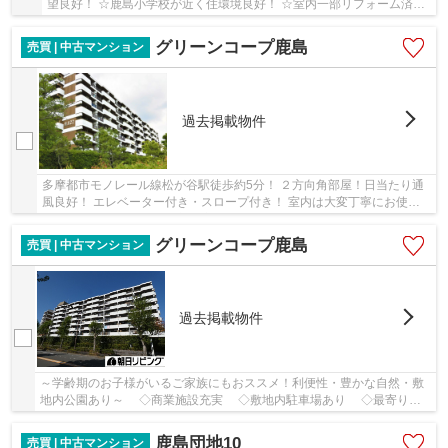
望良好！ ☆鹿島小学校が近く住環境良好！ ☆室内一部リフォーム済
み！
グリーンコープ鹿島
売買 | 中古マンション
過去掲載物件
多摩都市モノレール線松が谷駅徒歩約5分！ ２方向角部屋！日当たり通
風良好！ エレベーター付き・スロープ付き！ 室内は大変丁寧にお使い
です♪ 2019年に給湯器を交換済み
グリーンコープ鹿島
売買 | 中古マンション
過去掲載物件
～学齢期のお子様がいるご家族にもおススメ！利便性・豊かな自然・敷
地内公園あり～ ◇商業施設充実 ◇敷地内駐車場あり ◇最寄り駅
まで徒歩１０分 ◇３駅３路線利用可能 ◇マン...
鹿島団地10
売買 | 中古マンション