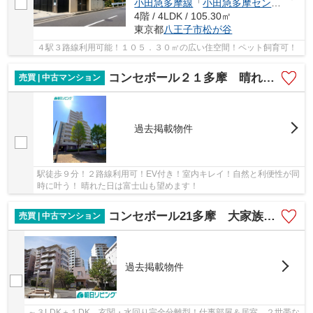
小田急多摩線
「
小田急多摩センター
」駅
4階 / 4LDK / 105.30㎡
東京都
八王子市
松が谷
４駅３路線利用可能！１０５．３０㎡の広い住空間！ペット飼育可！
コンセボール２１多摩 晴れた日は富士山も望める優雅な住まい！
売買 | 中古マンション
過去掲載物件
駅徒歩９分！２路線利用可！EV付き！室内キレイ！自然と利便性が同
時に叶う！ 晴れた日は富士山も望めます！
コンセボール21多摩 大家族も伸び伸び！生活動線が被らない！トイレ・お風呂・キッチン２か所！
売買 | 中古マンション
過去掲載物件
～３LDK＋１DK 玄関・水回り完全分離型！仕事部屋＆居室、２世帯な