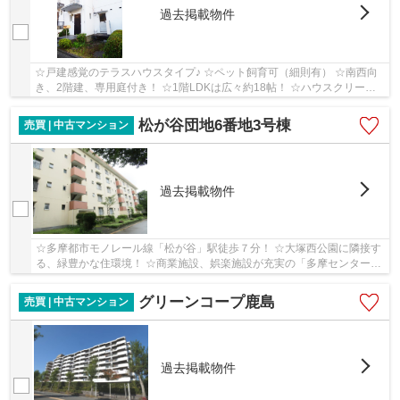
過去掲載物件
☆戸建感覚のテラスハウスタイプ♪ ☆ペット飼育可（細則有） ☆南西向
き、2階建、専用庭付き！ ☆1階LDKは広々約18帖！ ☆ハウスクリーニ
ング完了♪（2021年6月） ☆平置き駐車場1台無料！ ☆...
松が谷団地6番地3号棟
売買 | 中古マンション
過去掲載物件
☆多摩都市モノレール線「松が谷」駅徒歩７分！ ☆大塚西公園に隣接す
る、緑豊かな住環境！ ☆商業施設、娯楽施設が充実の「多摩センター」
駅も徒歩圏内♪ ☆歩行者専用道路があり、車道を...
グリーンコープ鹿島
売買 | 中古マンション
過去掲載物件