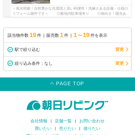
～風光明媚！自然豊かな住環境と高い利便性！洗練さある設備・仕様の
リフォーム物件です～ ◎敷地内駐車場有り ◎南向き！陽光あふ
れる居住空間 ◎新耐震基準マンション
19
1
1～19
該当物件数
件
販売数
件
件を表示
駅で絞り込む
変更
変更
絞り込み条件：
なし
PAGE TOP
会社情報
店舗一覧
お問い合わせ
買いたい
売りたい
借りたい