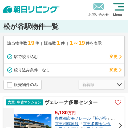
お問い合わせ
Menu
松が谷駅物件一覧
19
1
1～19
該当物件数
件
販売数
件
件を表示
駅で絞り込む
変更
変更
絞り込み条件：
なし
販売物件のみ
ヴェレーナ多摩センター
売買 | 中古マンション
5,180
万
円
多摩都市モノレール
「
松が谷
」駅 徒歩9分
京王相模原線
「
京王多摩センター
」駅 徒