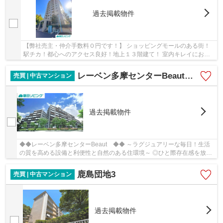
過去掲載物件
【弊社売主・仲介手数料０円です！】 ショッピングモールのある街！
駅チカ！都心へのアクセス良好！地上１３階建て！ 室内キレイにお使
い！
レーベン多摩センターBeaut 上質で優雅な佇まい！
売買 | 中古マンション
過去掲載物件
◆◆レーベン多摩センターBeaut ◆◆ ～ラグジュアリーな毎日！生活
の質を高める設備と利便性と自然のある住環境～ ◎ひと際存在感を放つ
優雅な外観とホテルライクな設備！ ◎毎日が特別に...
鹿島団地3
売買 | 中古マンション
過去掲載物件