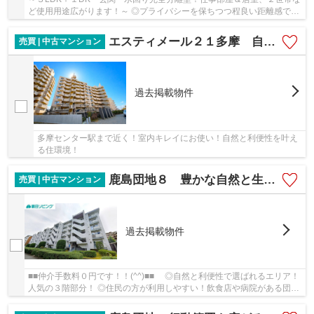
ど使用用途広がります！～ ◎プライバシーを保ちつつ程良い距離感での
生活が可能 ◎玄関・洗面・浴室・キッチン・居室...
エスティメール２１多摩 自然と生活利便性を叶える住環境
売買 | 中古マンション
過去掲載物件
多摩センター駅まで近く！室内キレイにお使い！自然と利便性を叶え
る住環境！
鹿島団地８ 豊かな自然と生活利便性で選ばれる！駅チカ！３階部分！
売買 | 中古マンション
過去掲載物件
■■仲介手数料０円です！！(^^)■■ ◎自然と利便性で選ばれるエリア！
人気の３階部分！ ◎住民の方が利用しやすい！飲食店や病院がある団地
内商店街！ ◎駅チカ！最寄り駅まで徒歩８分 ◎...