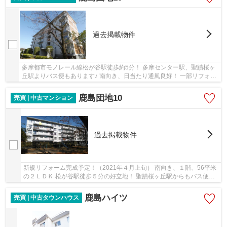
過去掲載物件
多摩都市モノレール線松が谷駅徒歩約5分！ 多摩センター駅、聖蹟桜ヶ
丘駅よりバス便もあります♪ 南向き、日当たり通風良好！ 一部リフォー
ム後、お引渡しします♪
鹿島団地10
売買 | 中古マンション
過去掲載物件
新規リフォーム完成予定！（2021年４月上旬） 南向き、１階、56平米
の２ＬＤＫ 松が谷駅徒歩５分の好立地！ 聖蹟桜ヶ丘駅からもバス便あ
ります♪
鹿島ハイツ
売買 | 中古タウンハウス