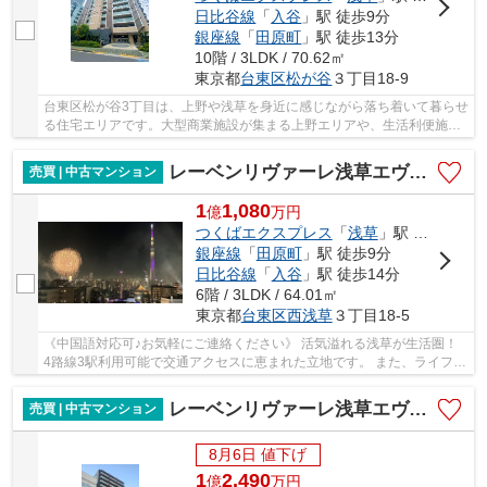
日比谷線
「
入谷
」駅 徒歩9分
銀座線
「
田原町
」駅 徒歩13分
10階 / 3LDK / 70.62㎡
東京都
台東区
松が谷
３丁目18-9
台東区松が谷3丁目は、上野や浅草を身近に感じながら落ち着いて暮らせ
る住宅エリアです。大型商業施設が集まる上野エリアや、生活利便施設
の揃う浅草エリアが生活圏となり、買い物や外...
レーベンリヴァーレ浅草エヴァープライド
売買 | 中古マンション
1
1,080
億
万
円
つくばエクスプレス
「
浅草
」駅 徒歩2分
銀座線
「
田原町
」駅 徒歩9分
日比谷線
「
入谷
」駅 徒歩14分
6階 / 3LDK / 64.01㎡
東京都
台東区
西浅草
３丁目18-5
《中国語対応可♪お気軽にご連絡ください》 活気溢れる浅草が生活圏！
4路線3駅利用可能で交通アクセスに恵まれた立地です。 また、ライフ浅
草店が隣接している他、コンビニや郵便局、...
レーベンリヴァーレ浅草エヴァ―プライド
売買 | 中古マンション
8月6日 値下げ
1
2,490
億
万
円