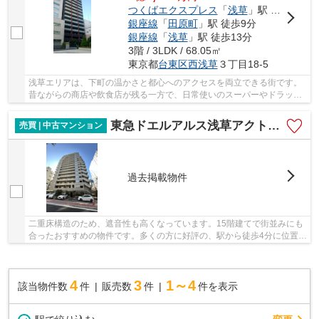
つくばエクスプレス
「
浅草
」駅 徒歩2分
銀座線
「
田原町
」駅 徒歩9分
銀座線
「
浅草
」駅 徒歩13分
3階 / 3LDK / 68.05㎡
東京都
台東区
西浅草
３丁目18-5
浅草エリアは、下町の温かさと都心へのアクセスを両立できる街です。
昔ながらの商店や飲食店が残る一方で、日常使いのスーパーやドラッグ
ストアも揃い、生活環境は非常に充実していま...
東急ドエルアルス浅草アクトタワー
売買 | 中古マンション
過去掲載物件
二重床構造のため、遮音性も高くなっています。15階建てで街並みにも
合ったおすすめの物件です。多くの方に好評の、駅から徒歩4分に位置す
る物件です。エレベーター付きの物件です。当...
4
3
1～4
該当物件数
件
販売数
件
件を表示