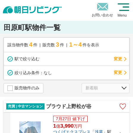
お問い合わせ
Menu
田原町駅物件一覧
4
3
1～4
該当物件数
件
販売数
件
件を表示
駅で絞り込む
変更
変更
絞り込み条件：
なし
販売物件のみ
プラウド上野松が谷
売買 | 中古マンション
7月27日 値下げ
1
3,990
億
万
円
つくばエクスプレス
「
浅草
」駅 徒歩7分