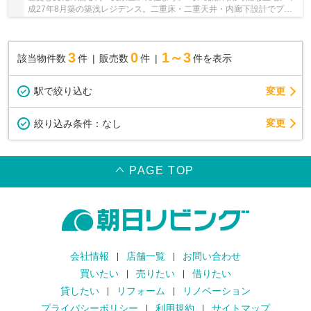
成27年8月築の築浅レジデンス。二重床・二重天井・内廊下設計でプラ
イバシーを守ります。住戸までは4重セキュリテ...
3
0
1～3
該当物件数
件
販売数
件
件を表示
駅で絞り込む
変更
変更
絞り込み条件：
なし
PAGE TOP
会社情報
店舗一覧
お問い合わせ
買いたい
売りたい
借りたい
貸したい
リフォーム
リノベーション
プライバシーポリシー
利用規約
サイトマップ