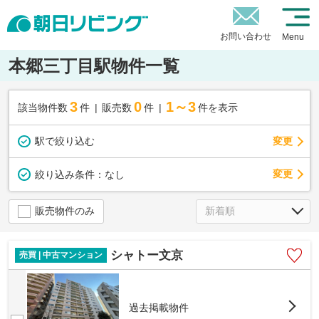
お問い合わせ
Menu
本郷三丁目駅物件一覧
3
0
1～3
該当物件数
件
販売数
件
件を表示
駅で絞り込む
変更
変更
絞り込み条件：
なし
販売物件のみ
シャトー文京
売買 | 中古マンション
過去掲載物件