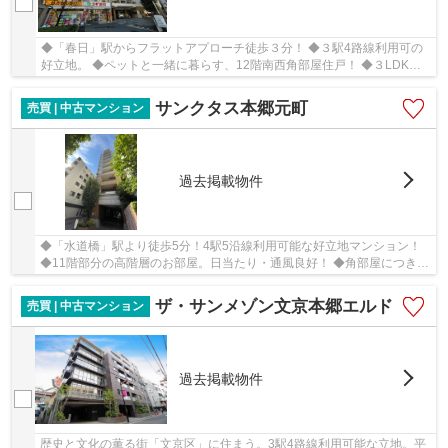
◆「春日」駅からフラットアプローチ徒歩３分！ ◆３駅4路線利用可の
好立地。 ◆ペットと一緒に暮らす、12階南西角部屋住戸！ ◆３LDKに
間取り変更可能(別途費用がかかります)
サンクタス本郷元町
売買 | 中古マンション
過去掲載物件
◆「水道橋」駅より徒歩5分！4駅5沿線利用可能な好立地マンション！
◆11階部分の高階層のお部屋。日当たり・通風良好！ ◆角部屋につき２
面採光２面バルコニー！眺望良好！北東バルコニ...
ザ・サンメゾン文京本郷エルド
売買 | 中古マンション
過去掲載物件
歴史と文化の薫る街「文京区」に住まう。3駅4路線利用可能な立地。平