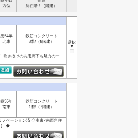
築年数
構造
方位
所在階 / （階建）
築54年
鉄筋コンクリート
北東
8階/（9階建）
選択
▼
！ 吹き抜けの共用廊下も魅力の一
築55年
鉄筋コンクリート
南東
1階/（7階建）
年リノベーション済 ◇南東×南西角住
◆...