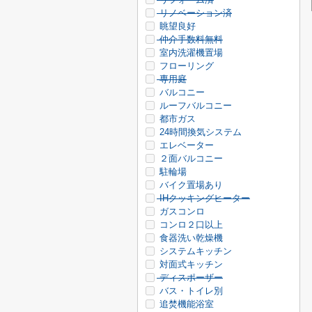
リノベーション済
眺望良好
仲介手数料無料
室内洗濯機置場
フローリング
専用庭
バルコニー
ルーフバルコニー
都市ガス
24時間換気システム
エレベーター
２面バルコニー
駐輪場
バイク置場あり
IHクッキングヒーター
ガスコンロ
コンロ２口以上
食器洗い乾燥機
システムキッチン
対面式キッチン
ディスポーザー
バス・トイレ別
追焚機能浴室