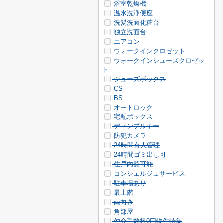
浴室乾燥機
温水洗浄便座
洗髪洗面化粧台
独立洗面台
エアコン
ウォークインクロゼット
ウォークインシューズクロゼッ
ト
シューズボックス
CS
BS
オートロック
宅配ボックス
ディンプルキー
防犯カメラ
24時間有人管理
24時間ゴミ出し可
住戸内覧可能
コンシェルジュサービス
駐車場あり
最上階
南向き
角部屋
仲介手数料0円物件特集