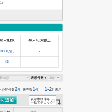
(1)
3K～3LDK
4K～4LDK以上
19800万円
-
1室
-
表示件数：
2
1
1-2
当公開件数
件 販売数
件
件表示
表示中物件を
一括でチェック