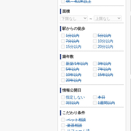
4K～4LDK以上
面積
～
駅からの徒歩
1分以内
5分以内
7分以内
10分以内
15分以内
20分以内
築年数
新築/1年以内
3年以内
5年以内
7年以内
10年以内
15年以内
20年以内
情報公開日
指定しない
本日
3日以内
1週間以内
こだわり条件
ペット相談
楽器相談
リフォーム済