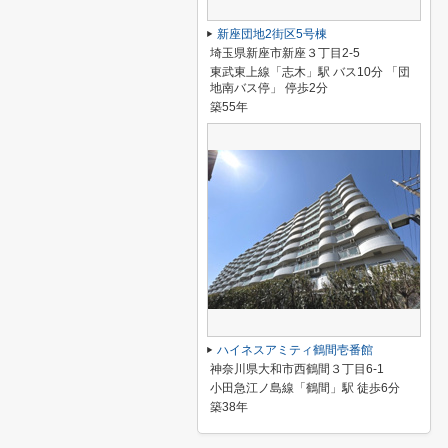
新座団地2街区5号棟
埼玉県新座市新座３丁目2-5
東武東上線「志木」駅 バス10分 「団
地南バス停」 停歩2分
築55年
ハイネスアミティ鶴間壱番館
神奈川県大和市西鶴間３丁目6-1
小田急江ノ島線「鶴間」駅 徒歩6分
築38年