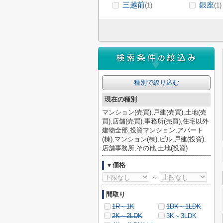
三越前
銀座
(1)
(1)
種別で絞り込む
現在の種別
マンション(売買),戸建(売買),土地(売
買),店舗(売買),事務所(売買),住宅以外
建物全部,投資マンション,アパート
(棟),マンション(棟),ビル,戸建(投資),
店舗事務所,その他,土地(投資)
▼価格
～
間取り
1R～1K
1DK～1LDK
2K～2LDK
3K～3LDK