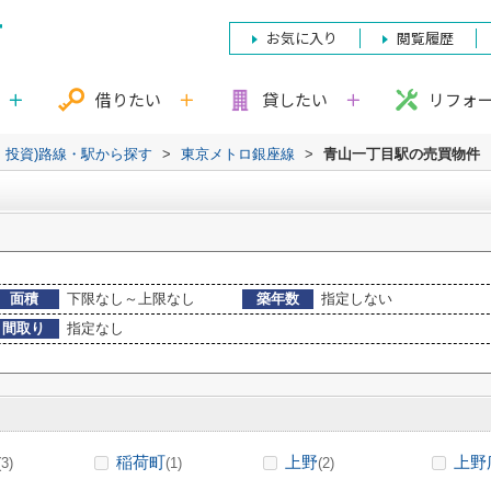
お気に入り
閲覧履歴
借りたい
貸したい
リフォ
・投資)路線・駅から探す
>
東京メトロ銀座線
>
青山一丁目駅の売買物件
面積
下限なし～上限なし
築年数
指定しない
間取り
指定なし
稲荷町
上野
上野
(3)
(1)
(2)