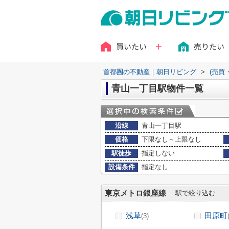
買いたい
売りたい
首都圏の不動産｜朝日リビング
>
(売買
青山一丁目駅物件一覧
沿線
青山一丁目駅
価格
下限なし～上限なし
駅徒歩
指定しない
設備条件
指定なし
東京メトロ銀座線
駅で絞り込む
浅草
田原町
(3)