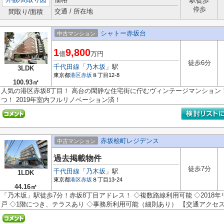
駅徒歩
停歩
交通 / 所在地
間取り/面積
シャトー赤坂台
中古マンション
1
9,800
億
万円
徒歩6分
千代田線
「
乃木坂
」駅
3LDK
東京都
港区
赤坂
８丁目12-8
100.93㎡
人気の港区赤坂8丁目！ 高台の閑静な住宅街に佇むヴィンテージマンション
つ！ 2019年室内フルリノベーション済！
赤坂桧町レジデンス
中古マンション
過去掲載物件
徒歩7分
千代田線
「
乃木坂
」駅
1LDK
東京都
港区
赤坂
８丁目13-24
44.16㎡
「乃木坂」駅徒歩7分！赤坂8丁目アドレス！ ◇複数路線利用可能 ◇2018
戸 ◇1階につき、テラスあり ◇事務所利用可能（細則あり） 【交通アクセス】 