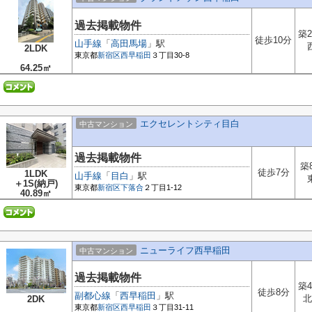
過去掲載物件
築2
徒歩10分
山手線
「
高田馬場
」駅
2LDK
東京都
新宿区
西早稲田
３丁目30-8
64.25㎡
エクセレントシティ目白
中古マンション
過去掲載物件
築
徒歩7分
1LDK
山手線
「
目白
」駅
＋1S(納戸)
東京都
新宿区
下落合
２丁目1-12
40.89㎡
ニューライフ西早稲田
中古マンション
過去掲載物件
築4
徒歩8分
副都心線
「
西早稲田
」駅
北
2DK
東京都
新宿区
西早稲田
３丁目31-11