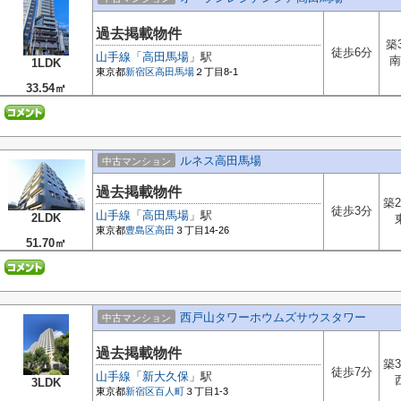
過去掲載物件
築
徒歩6分
山手線
「
高田馬場
」駅
南
1LDK
東京都
新宿区
高田馬場
２丁目8-1
33.54㎡
ルネス高田馬場
中古マンション
過去掲載物件
築2
徒歩3分
山手線
「
高田馬場
」駅
2LDK
東京都
豊島区
高田
３丁目14-26
51.70㎡
西戸山タワーホウムズサウスタワー
中古マンション
過去掲載物件
築3
徒歩7分
山手線
「
新大久保
」駅
3LDK
東京都
新宿区
百人町
３丁目1-3