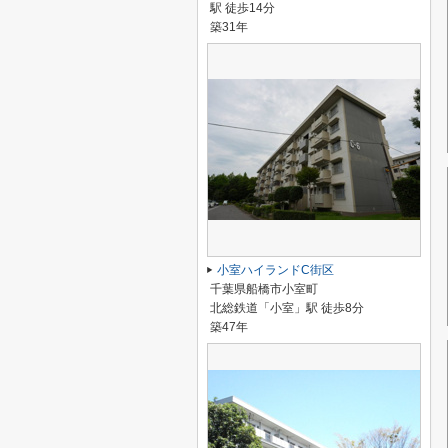
駅 徒歩14分
築31年
小室ハイランドC街区
千葉県船橋市小室町
北総鉄道「小室」駅 徒歩8分
築47年