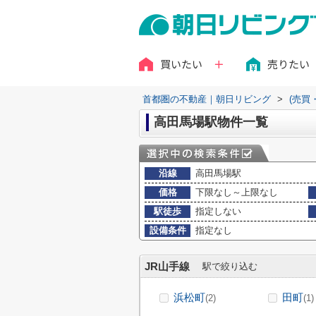
買いたい
売りたい
首都圏の不動産｜朝日リビング
>
(売買
高田馬場駅物件一覧
沿線
高田馬場駅
価格
下限なし～上限なし
駅徒歩
指定しない
設備条件
指定なし
JR山手線
駅で絞り込む
浜松町
田町
(2)
(1)