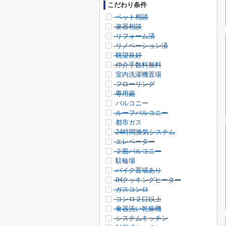
こだわり条件
ペット相談
楽器相談
リフォーム済
リノベーション済
眺望良好
仲介手数料無料
室内洗濯機置場
フローリング
専用庭
バルコニー
ルーフバルコニー
都市ガス
24時間換気システム
エレベーター
２面バルコニー
駐輪場
バイク置場あり
IHクッキングヒーター
ガスコンロ
コンロ２口以上
食器洗い乾燥機
システムキッチン