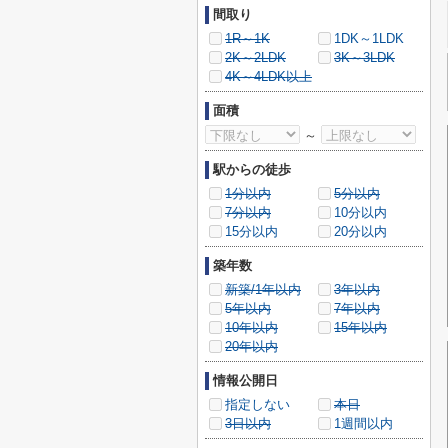
間取り
1R～1K
1DK～1LDK
2K～2LDK
3K～3LDK
4K～4LDK以上
面積
～
駅からの徒歩
1分以内
5分以内
7分以内
10分以内
15分以内
20分以内
築年数
新築/1年以内
3年以内
5年以内
7年以内
10年以内
15年以内
20年以内
情報公開日
指定しない
本日
3日以内
1週間以内