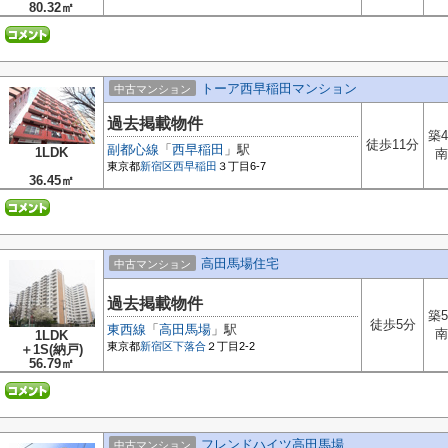
80.32㎡
トーア西早稲田マンション
中古マンション
過去掲載物件
築4
徒歩11分
副都心線
「
西早稲田
」駅
1LDK
南
東京都
新宿区
西早稲田
３丁目6-7
36.45㎡
高田馬場住宅
中古マンション
過去掲載物件
築5
徒歩5分
東西線
「
高田馬場
」駅
南
1LDK
東京都
新宿区
下落合
２丁目2-2
＋1S(納戸)
56.79㎡
フレンドハイツ高田馬場
中古マンション