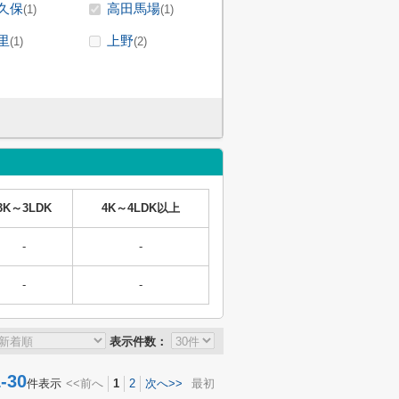
久保
高田馬場
(1)
(1)
里
上野
(1)
(2)
3K～3LDK
4K～4LDK以上
-
-
-
-
表示件数：
30
件表示
<<前へ
1
2
次へ>>
最初