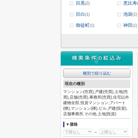
目黒
恵比寿
(2)
目白
池袋
(1)
(1)
御徒町
神田
(1)
(1)
種別で絞り込む
現在の種別
マンション(売買),戸建(売買),土地(売
買),店舗(売買),事務所(売買),住宅以外
建物全部,投資マンション,アパート
(棟),マンション(棟),ビル,戸建(投資),
店舗事務所,その他,土地(投資)
▼価格
～