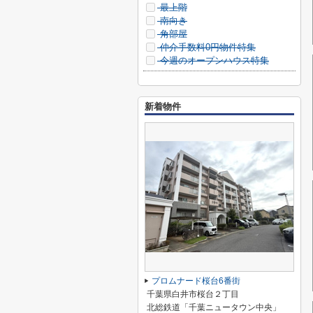
最上階
南向き
角部屋
仲介手数料0円物件特集
今週のオープンハウス特集
新着物件
プロムナード桜台6番街
千葉県白井市桜台２丁目
北総鉄道「千葉ニュータウン中央」