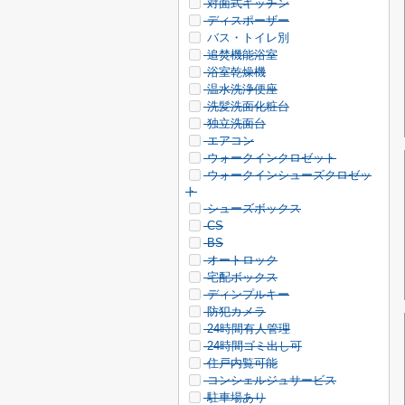
対面式キッチン
ディスポーザー
バス・トイレ別
追焚機能浴室
浴室乾燥機
温水洗浄便座
洗髪洗面化粧台
独立洗面台
エアコン
ウォークインクロゼット
ウォークインシューズクロゼッ
ト
シューズボックス
CS
BS
オートロック
宅配ボックス
ディンプルキー
防犯カメラ
24時間有人管理
24時間ゴミ出し可
住戸内覧可能
コンシェルジュサービス
駐車場あり