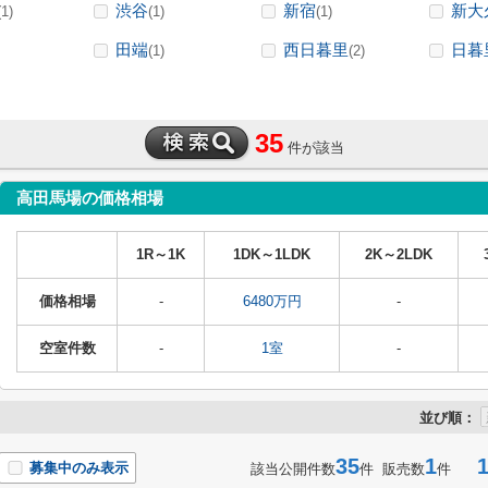
渋谷
新宿
新大
(1)
(1)
(1)
田端
西日暮里
日暮
(1)
(2)
35
件が該当
高田馬場の価格相場
1R～1K
1DK～1LDK
2K～2LDK
価格相場
-
6480万円
-
空室件数
-
1室
-
並び順：
35
1
1-
募集中のみ表示
該当公開件数
件 販売数
件