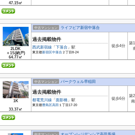
47.15㎡
ライフピア新宿中落合
中古マンション
過去掲載物件
築1
徒歩4分
西武新宿線
「
下落合
」駅
2LDK
東京都
新宿区
中落合
２丁目8-24
＋1S(納戸)
64.77㎡
パークウェル早稲田
中古マンション
過去掲載物件
築2
徒歩6分
都電荒川線
「
面影橋
」駅
1K
南
東京都
豊島区
高田
１丁目17-20
33.37㎡
オープンレジデンシア高田馬場
中古マンション