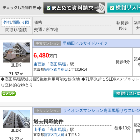
外観
/
間取り図
価格
駅徒歩
築
停歩
方
交通 / 所在地
間取り/面積
早稲田ヒルサイドハイツ
中古マンション
6,480
万円
築4
徒歩9分
東西線
「
高田馬場
」駅
1LDK
東京都
新宿区
西早稲田
２丁目16-14
71.37㎡
◆高田馬場駅徒歩圏5路線利用可能な好立地 ◆71平米超１SLDK×メゾネ
な立体的なゆとり
ライオンズマンション高田馬場サウスレジ
中古マンション
過去掲載物件
築2
徒歩10分
山手線
「
高田馬場
」駅
3LDK
南
東京都
新宿区
百人町
４丁目6-2
72.77㎡