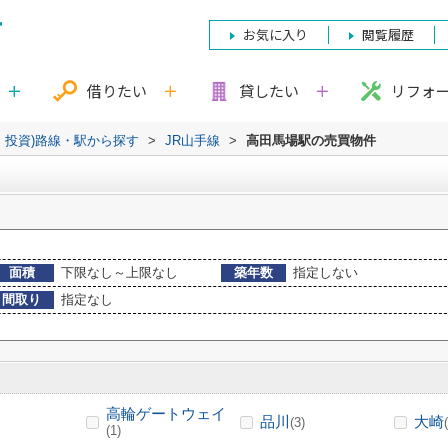
お気に入り
閲覧履歴
借りたい
貸したい
リフォ
・投資)路線・駅から探す
>
JR山手線
>
高田馬場駅の売買物件
面積
下限なし～上限なし
築年数
指定しない
間取り
指定なし
高輪ゲートウェイ
品川
大崎
(3)
(1)