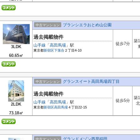
ブランシエラおとめ山公園
中古マンション
過去掲載物件
築1
徒歩7分
山手線
「
高田馬場
」駅
3LDK
東京都
新宿区
下落合
２丁目4-10
60.65㎡
グランスイート高田馬場四丁目
中古マンション
過去掲載物件
築1
徒歩5分
山手線
「
高田馬場
」駅
北
2LDK
東京都
新宿区
高田馬場
４丁目22-15
73.18㎡
グランドメゾン西早稲田
中古マンション