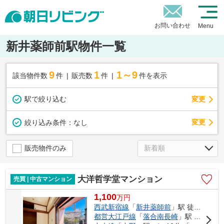
お問い合わせ
Menu
新井薬師前駅物件一覧
9
1
1～9
該当物件数
件
販売数
件
件を表示
駅で絞り込む
変更
変更
絞り込み条件：
なし
販売物件のみ
大洋哲学堂マンション
売買 | 中古マンション
1,100
万
円
西武新宿線
「
新井薬師前
」駅 徒歩13分
都営大江戸線
「
落合南長崎
」駅 徒歩14分