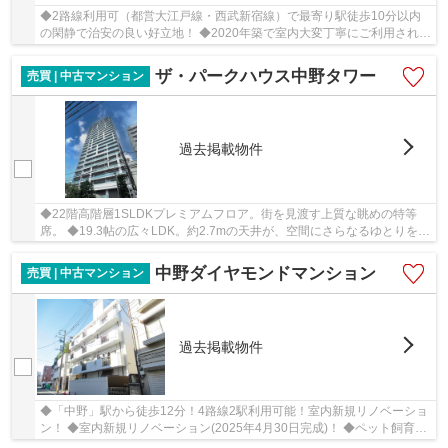
◆2路線利用可（都営大江戸線・西武新宿線）で最寄り駅徒歩10分以内
の閑静で治安の良い好立地！ ◆2020年築で室内大変丁寧にご利用されて
おります。3階建ての延床面積110㎡越えのため収...
ザ・パークハウス中野タワー
売買 | 中古マンション
過去掲載物件
◆22階高階層1SLDKプレミアムフロア。街を見渡す上質な眺めの特等
席。 ◆19.3帖の広々LDK。約2.7mの天井が、空間にさらなるゆとりを。
◆角部屋×ワイドバルコニー38.69平米×２面採光
中野ダイヤモンドマンション
売買 | 中古マンション
過去掲載物件
◆「中野」駅から徒歩12分！4路線2駅利用可能！室内新規リノベーショ
ン！ ◆室内新規リノベーション(2025年4月30日完成)！ ◆ペット飼育可
(細則有)。大事なペットと一緒に暮らせるマンシ...