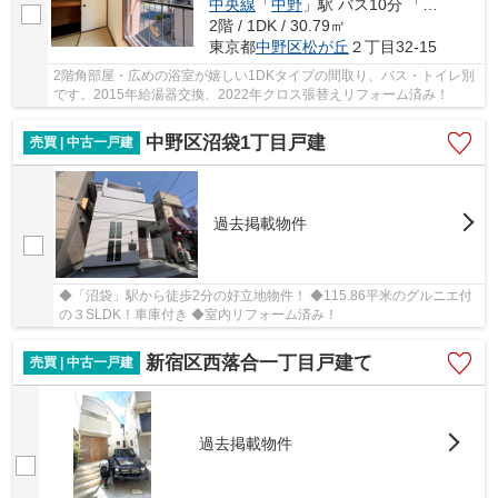
中央線
「
中野
」駅 バス10分 「哲学堂下」 停歩2分
2階 / 1DK / 30.79㎡
東京都
中野区
松が丘
２丁目32-15
2階角部屋・広めの浴室が嬉しい1DKタイプの間取り、バス・トイレ別
です。2015年給湯器交換、2022年クロス張替えリフォーム済み！
中野区沼袋1丁目戸建
売買 | 中古一戸建
過去掲載物件
◆「沼袋」駅から徒歩2分の好立地物件！ ◆115.86平米のグルニエ付
の３SLDK！車庫付き ◆室内リフォーム済み！
新宿区西落合一丁目戸建て
売買 | 中古一戸建
過去掲載物件