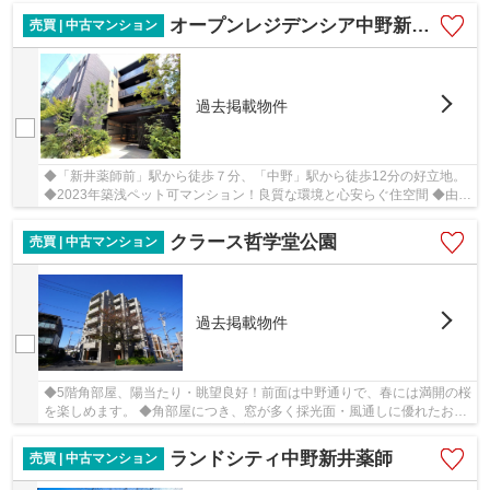
オープンレジデンシア中野新井コート
売買 | 中古マンション
過去掲載物件
◆「新井薬師前」駅から徒歩７分、「中野」駅から徒歩12分の好立地。
◆2023年築浅ペット可マンション！良質な環境と心安らぐ住空間 ◆由緒
ある梅照院の緑と桜を楽しめます 新規一部リフ...
クラース哲学堂公園
売買 | 中古マンション
過去掲載物件
◆5階角部屋、陽当たり・眺望良好！前面は中野通りで、春には満開の桜
を楽しめます。 ◆角部屋につき、窓が多く採光面・風通しに優れたお部
屋です。 ◆調理スペースが広いL字型キッチン ◆...
ランドシティ中野新井薬師
売買 | 中古マンション