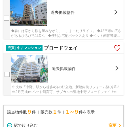
過去掲載物件
◆春には窓から桜を望みながら、、、まったりライフ。 ◆42平米の広さ
があるひろびろ1LDK。 ◆便利な宅配ボックスあり ◆ペット飼育可能マ
ンション（犬・猫は２匹まで飼育可能）ペット足洗...
ブロードウェイ
売買 | 中古マンション
過去掲載物件
中央線「中野」駅から徒歩4分の好立地。新規内装リフォーム済(令和3
年2月完成)のペット飼育可、サブカルの聖地中野ブロードウェイ上のヴ
ィンテージマンション。
9
1
1～9
該当物件数
件
販売数
件
件を表示
駅で絞り込む
変更