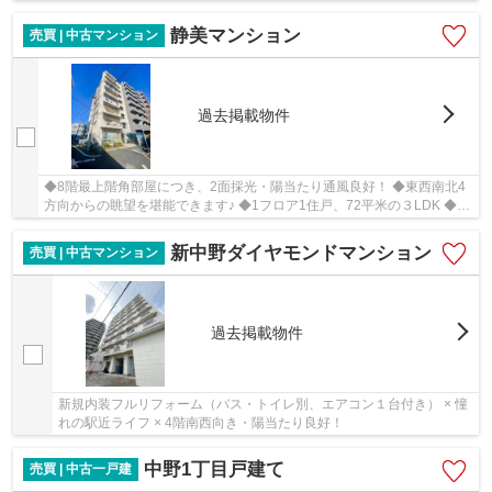
せ限定）
静美マンション
売買 | 中古マンション
過去掲載物件
◆8階最上階角部屋につき、2面採光・陽当たり通風良好！ ◆東西南北4
方向からの眺望を堪能できます♪ ◆1フロア1住戸、72平米の３LDK ◆室
内新規リノベーション済み(2022年12月末完成)
新中野ダイヤモンドマンション
売買 | 中古マンション
過去掲載物件
新規内装フルリフォーム（バス・トイレ別、エアコン１台付き） × 憧
れの駅近ライフ × 4階南西向き・陽当たり良好！
中野1丁目戸建て
売買 | 中古一戸建