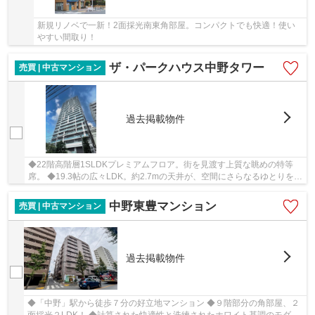
新規リノベで一新！2面採光南東角部屋。コンパクトでも快適！使い
やすい間取り！
ザ・パークハウス中野タワー
売買 | 中古マンション
過去掲載物件
◆22階高階層1SLDKプレミアムフロア。街を見渡す上質な眺めの特等
席。 ◆19.3帖の広々LDK。約2.7mの天井が、空間にさらなるゆとりを。
◆角部屋×ワイドバルコニー38.69平米×２面採光
中野東豊マンション
売買 | 中古マンション
過去掲載物件
◆「中野」駅から徒歩７分の好立地マンション ◆９階部分の角部屋、２