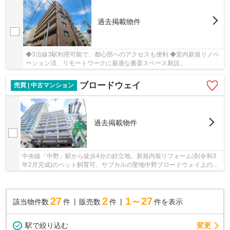
過去掲載物件
◆3沿線3駅利用可能で、都心部へのアクセスも便利 ◆室内新規リノベ
ーション済、リモートワークに最適な書斎スペース新設。
ブロードウェイ
売買 | 中古マンション
過去掲載物件
中央線「中野」駅から徒歩4分の好立地。新規内装リフォーム済(令和3
年2月完成)のペット飼育可、サブカルの聖地中野ブロードウェイ上のヴ
ィンテージマンション。
27
2
1～27
該当物件数
件
販売数
件
件を表示
駅で絞り込む
変更