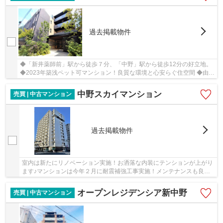
過去掲載物件
◆「新井薬師前」駅から徒歩７分、「中野」駅から徒歩12分の好立地。
◆2023年築浅ペット可マンション！良質な環境と心安らぐ住空間 ◆由緒
ある梅照院の緑と桜を楽しめます 新規一部リフ...
中野スカイマンション
売買 | 中古マンション
過去掲載物件
室内は新たにリノベーション実施！お洒落な内装にテンションが上がり
ます♪マンションは今年２月に耐震補強工事実施！メンテナンスも良好
のマンションです。
オープンレジデンシア新中野
売買 | 中古マンション