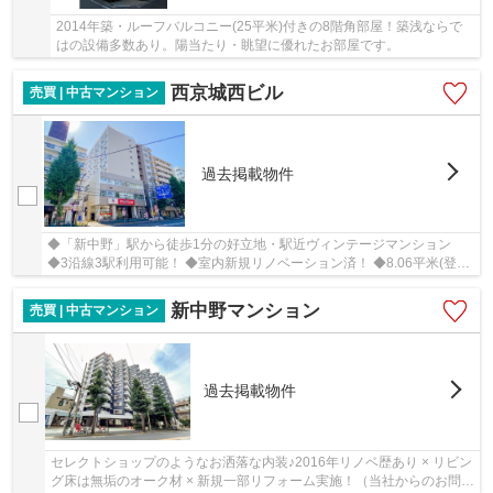
2014年築・ルーフバルコニー(25平米)付きの8階角部屋！築浅ならで
はの設備多数あり。陽当たり・眺望に優れたお部屋です。
西京城西ビル
売買 | 中古マンション
過去掲載物件
◆「新中野」駅から徒歩1分の好立地・駅近ヴィンテージマンション
◆3沿線3駅利用可能！ ◆室内新規リノベーション済！ ◆8.06平米(登記
簿)のトランクルーム付き！
新中野マンション
売買 | 中古マンション
過去掲載物件
セレクトショップのようなお洒落な内装♪2016年リノベ歴あり × リビン
グ床は無垢のオーク材 × 新規一部リフォーム実施！（当社からのお問合