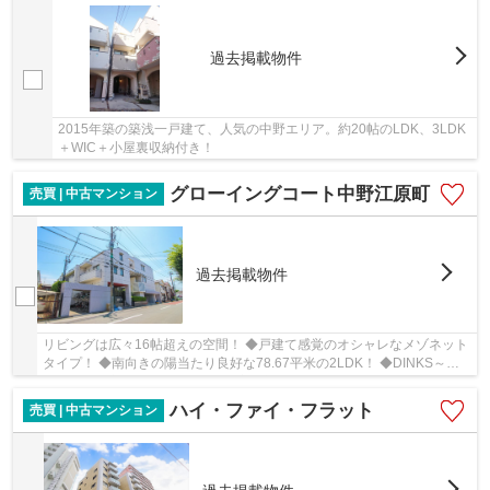
過去掲載物件
2015年築の築浅一戸建て、人気の中野エリア。約20帖のLDK、3LDK
＋WIC＋小屋裏収納付き！
グローイングコート中野江原町
売買 | 中古マンション
過去掲載物件
リビングは広々16帖超えの空間！ ◆戸建て感覚のオシャレなメゾネット
タイプ！ ◆南向きの陽当たり良好な78.67平米の2LDK！ ◆DINKS～フ
ァミリーの方にオススメです♪ ◆室内新規リフォーム...
ハイ・ファイ・フラット
売買 | 中古マンション