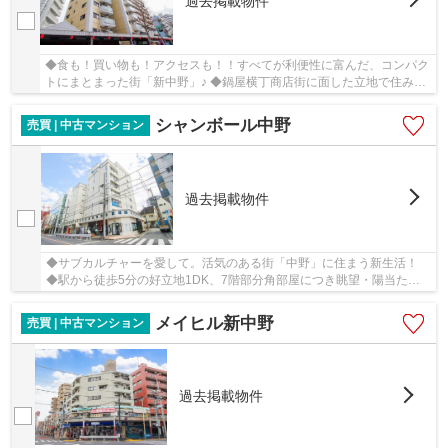
過去掲載物件
◆食も！買い物も！アクセスも！！すべてが利便性に富んだ、コンパク
トにまとまった街「新中野」♪ ◆鍋屋横丁商店街に面した立地で住みや
す過ぎる♪
シャンボール中野
売買 | 中古マンション
過去掲載物件
◆サブカルチャーを愛して。活気のある街「中野」に住まう新生活！
◆駅から徒歩5分の好立地1DK、7階部分角部屋につき眺望・陽当た
り・通風良好
メイヒル新中野
売買 | 中古マンション
過去掲載物件