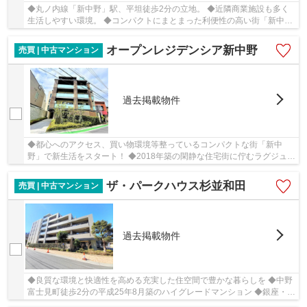
◆丸ノ内線「新中野」駅、平坦徒歩2分の立地。 ◆近隣商業施設も多く
生活しやすい環境。 ◆コンパクトにまとまった利便性の高い街「新中
野」で新生活♪ ◆通勤に遊びに丸ノ内線利用で「新宿...
オープンレジデンシア新中野
売買 | 中古マンション
過去掲載物件
◆都心へのアクセス、買い物環境等整っているコンパクトな街「新中
野」で新生活をスタート！ ◆2018年築の閑静な住宅街に佇むラグジュア
リーレジデンス ◆トリプルセキュリティ完備、女性...
ザ・パークハウス杉並和田
売買 | 中古マンション
過去掲載物件
◆良質な環境と快適性を高める充実した住空間で豊かな暮らしを ◆中野
富士見町徒歩2分の平成25年8月築のハイグレードマンション ◆銀座・中
野・新宿・渋谷と、多彩なアクセス可能な好立地