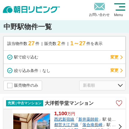
お問い合わせ
Menu
中野駅物件一覧
27
2
1～27
該当物件数
件
販売数
件
件を表示
駅で絞り込む
変更
変更
絞り込み条件：
なし
販売物件のみ
大洋哲学堂マンション
売買 | 中古マンション
1,100
万
円
西武新宿線
「
新井薬師前
」駅 徒歩13分
都営大江戸線
「
落合南長崎
」駅 徒歩14分