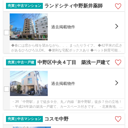
ランドシティ中野新井薬師
売買 | 中古マンション
過去掲載物件
◆春には窓から桜を望みながら、、、まったりライフ。 ◆42平米の広さ
があるひろびろ1LDK。 ◆便利な宅配ボックスあり ◆ペット飼育可能マ
ンション（犬・猫は２匹まで飼育可能）ペット足洗...
中野区中央４丁目 築浅一戸建て
売買 | 中古一戸建
過去掲載物件
・JR「中野駅」まで徒歩９分、丸ノ内線「新中野駅」徒歩７分の立地！
・平成24年築の築浅一戸建て、カースペース付きです。 ・北東角地、開
放感のある立地です。 ・LDKは広々18帖、3面...
コスモ中野
売買 | 中古マンション