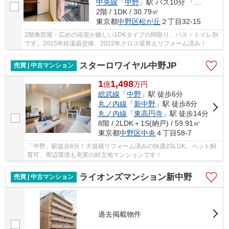
中央線
「
中野
」駅 バス10分 「哲学堂下」 停歩2分
2階 / 1DK / 30.79㎡
東京都
中野区
松が丘
２丁目32-15
2階角部屋・広めの浴室が嬉しい1DKタイプの間取り、バス・トイレ別
です。2015年給湯器交換、2022年クロス張替えリフォーム済み！
スターロワイヤル中野JP
売買 | 中古マンション
1
1,498
億
万
円
総武線
「
中野
」駅 徒歩6分
丸ノ内線
「
新中野
」駅 徒歩8分
丸ノ内線
「
東高円寺
」駅 徒歩14分
8階 / 2LDK＋1S(納戸) / 59.91㎡
東京都
中野区
中央
４丁目58-7
「中野」駅徒歩6分！大規模リフォーム済みの快適2SLDK。ペット飼
育可、周辺環境も充実の好立地マンションです！
ライオンズマンション新中野
売買 | 中古マンション
過去掲載物件