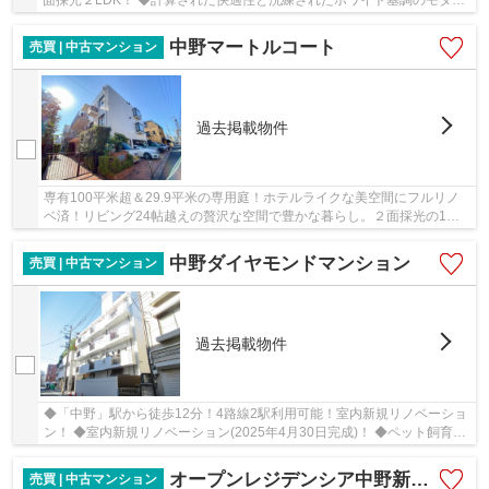
面採光２LDK！ ◆計算された快適性と洗練されたホワイト基調のモダン
デザイン住空間 ◆2022年6月にフルリノベーション済
中野マートルコート
売買 | 中古マンション
過去掲載物件
専有100平米超＆29.9平米の専用庭！ホテルライクな美空間にフルリノ
ベ済！リビング24帖越えの贅沢な空間で豊かな暮らし。２面採光の1階
角部屋３LDK。嬉しいペット飼育可(細則有)！
中野ダイヤモンドマンション
売買 | 中古マンション
過去掲載物件
◆「中野」駅から徒歩12分！4路線2駅利用可能！室内新規リノベーショ
ン！ ◆室内新規リノベーション(2025年4月30日完成)！ ◆ペット飼育可
(細則有)。大事なペットと一緒に暮らせるマンシ...
オープンレジデンシア中野新井コート
売買 | 中古マンション